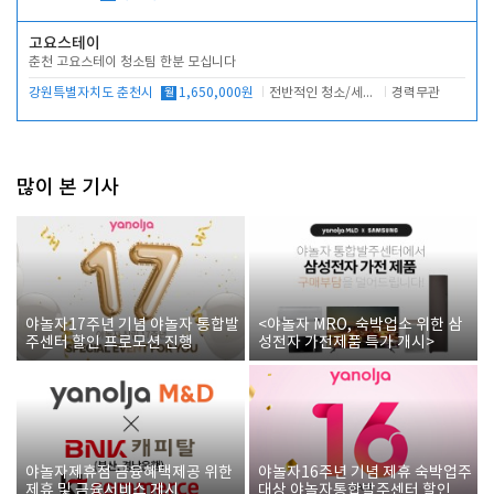
고요스테이
춘천 고요스테이 청소팀 한분 모십니다
강원특별자치도 춘천시
월
1,650,000원
전반적인 청소/세탁업무
경력무관
많이 본 기사
야놀자17주년 기념 야놀자 통합발
<야놀자 MRO, 숙박업소 위한 삼
주센터 할인 프로모션 진행
성전자 가전제품 특가 개시>
야놀자제휴점 금융혜택제공 위한
야놀자16주년 기념 제휴 숙박업주
제휴 및 금융서비스 게시
대상 야놀자통합발주센터 할인쿠