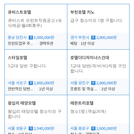
큐비스트호텔
부천호텔 키노
큐비스트 프런트직원공고 (숙
급구 청소이모 1명 구합니다.
식제공/월4회휴무)
충남 당진시
월
3,000,000원
경기 부천시
월
2,800,000원
프런트업무 주간, 야간
경력무관
베팅
1년 이상
스타일호텔
호텔더디자이너스건대
3교대 당번 구합니다.
3교대 당번(격/비/비)직원 구인
합니다.
서울 서초구
월
2,800,000원
서울 광진구
월
2,800,000원
전반적인 당번업무
1년 이상
프론트 및 객실 유지 보수 업무
1년 이상
왕십리 태양모텔
레몬트리호텔
왕십리 태양모텔 청소이모 구
청소1명 (객실26개)
합니다.
서울 성동구
월
2,940,000원
서울 종로구
월
2,600,000원