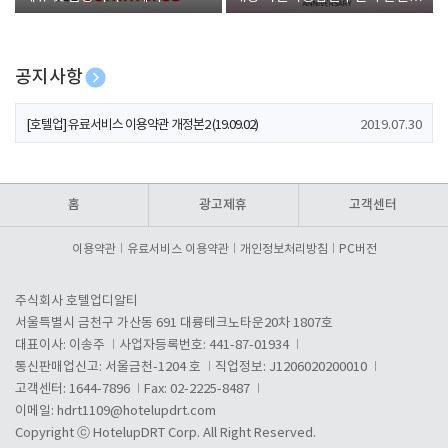
폰 증정
공지사항
[호텔업] 개인정보 처리방침 개정본1 (19.09.02)
2019.07.30
[호텔업] 유료서비스 이용약관 개정본2 (19.09.02)
2019.07.30
[호텔업] 개인정보 처리방침 개정본2 (19.09.02)
2019.07.30
홈
광고제휴
고객센터
이용약관
유료서비스 이용약관
개인정보처리방침
PC버전
주식회사 호텔업디알티
서울특별시 금천구 가산동 691 대륭테크노타운20차 1807호
대표이사: 이송주
사업자등록번호: 441-87-01934
통신판매업신고: 서울금천-1204 호
직업정보: J1206020200010
고객센터: 1644-7896
Fax: 02-2225-8487
이메일:
hdrt1109@hotelupdrt.com
Copyright ⓒ HotelupDRT Corp. All Right Reserved.