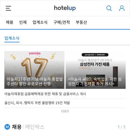
채용
인재
업계소식
구매/견적
부동산
업계소식
야놀자17주년 기념 야놀자 통합발
<야놀자 MRO, 숙박업소 위한 삼
주센터 할인 프로모션 진행
성전자 가전제품 특가 개시>
야놀자제휴점 금융혜택제공 위한 제휴 및 금융서비스 게시
울산시, 피서․행락지 주변 불법행위 19건 적발
더보기
채용
메인박스
1
/
5