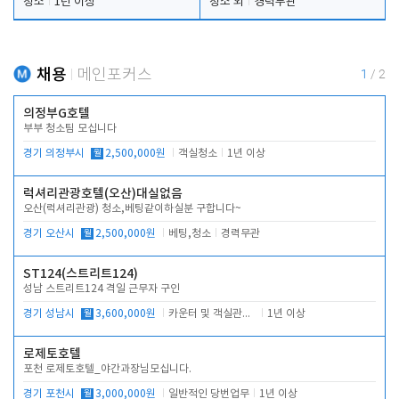
청소
1년 이상
청소 외
경력무관
채용
메인포커스
1
/
2
의정부G호텔
부부 청소팀 모십니다
경기 의정부시
월
2,500,000원
객실청소
1년 이상
럭셔리관광호텔(오산)대실없음
오산(럭셔리관광) 청소,베팅같이하실분 구합니다~
경기 오산시
월
2,500,000원
베팅,청소
경력무관
ST124(스트리트124)
성남 스트리트124 격일 근무자 구인
경기 성남시
월
3,600,000원
카운터 및 객실관리 전반
1년 이상
로제토호텔
포천 로제토호텔_야간과장님모십니다.
경기 포천시
월
3,000,000원
일반적인 당번업무
1년 이상