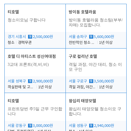
티호텔
방이동 호텔라움
청소이모님 구합니다
방이동 호텔라움 청소팀(부부/
자매) 모집합니다.
경기 시흥시
월
2,500,000원
서울 송파구
월
5,600,000원
청소
경력무관
전반적인 청소 업무(객실청소.객실정리)
1년 이상
호텔 디 아티스트 성신여대점
구로 컬리넌 호텔
3교대 프론트(격,비,비)
격일 과장, 야간 대리, 청소 이
모 구인
서울 성북구
월
2,900,000원
서울 구로구
월
3,500,000원
객실판매 및 고객응대
1년 이상
격일 과장, 야간 대리, 청소 이모
1년 이상
티호텔
왕십리 태양모텔
프런트당번 주5일 근무 구인합
왕십리 태양모텔 청소이모 구
니다
합니다.
서울 강동구
월
3,000,000원
서울 성동구
월
2,940,000원