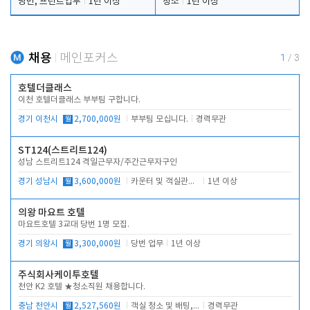
당번, 프런트업무
1년 이상
청소
1년 이상
채용
메인포커스
1
/
3
호텔더클래스
이천 호텔더클래스 부부팀 구합니다.
경기 이천시
월
2,700,000원
부부팀 모십니다.
경력무관
ST124(스트리트124)
성남 스트리트124 격일근무자/주간근무자구인
경기 성남시
월
3,600,000원
카운터 및 객실관리 전반
1년 이상
의왕 마요트 호텔
마요트호텔 3교대 당번 1명 모집.
경기 의왕시
월
3,300,000원
당번 업무
1년 이상
주식회사케이투호텔
천안 K2 호텔 ★청소직원 채용합니다.
충남 천안시
월
2,527,560원
객실 청소 및 배팅, 주변 시설 청소
경력무관