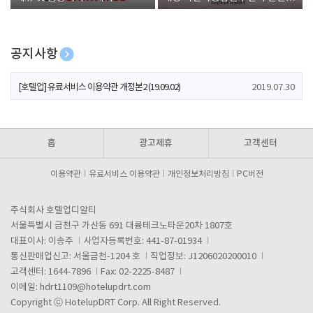
폰 증정
공지사항
[호텔업] 개인정보 처리방침 개정본1 (19.09.02)
2019.07.30
[호텔업] 유료서비스 이용약관 개정본2 (19.09.02)
2019.07.30
[호텔업] 개인정보 처리방침 개정본2 (19.09.02)
2019.07.30
홈
광고제휴
고객센터
이용약관
유료서비스 이용약관
개인정보처리방침
PC버전
주식회사 호텔업디알티
서울특별시 금천구 가산동 691 대륭테크노타운20차 1807호
대표이사: 이송주
사업자등록번호: 441-87-01934
통신판매업신고: 서울금천-1204 호
직업정보: J1206020200010
고객센터: 1644-7896
Fax: 02-2225-8487
이메일:
hdrt1109@hotelupdrt.com
Copyright ⓒ HotelupDRT Corp. All Right Reserved.