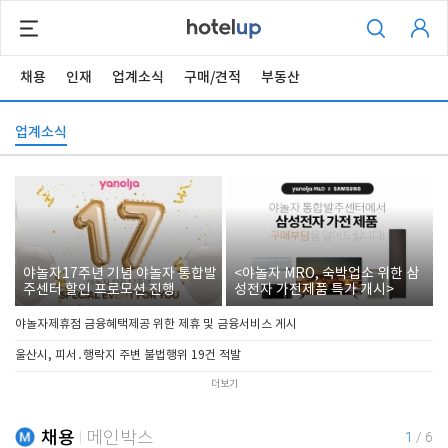
채용
인재
업계소식
구매/견적
부동산
업계소식
야놀자17주년 기념 야놀자 통합발
<야놀자 MRO, 숙박업소 위한 삼
주센터 할인 프로모션 진행
성전자 가전제품 특가 개시>
야놀자제휴점 금융혜택제공 위한 제휴 및 금융서비스 게시
울산시, 피서․행락지 주변 불법행위 19건 적발
더보기
채용
메인박스
1
/
6