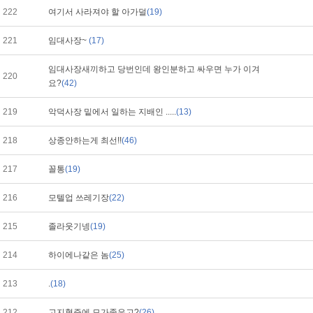
222
여기서 사라져야 할 아가덜
(19)
221
임대사장~
(17)
임대사장새끼하고 당번인데 왕인분하고 싸우면 누가 이겨
220
요?
(42)
219
악덕사장 밑에서 일하는 지배인 .....
(13)
218
상종안하는게 최선!!
(46)
217
꼴통
(19)
216
모텔업 쓰레기장
(22)
215
졸라웃기넹
(19)
214
하이에나같은 놈
(25)
213
.
(18)
212
고지혈증에 모가좋은고?
(26)