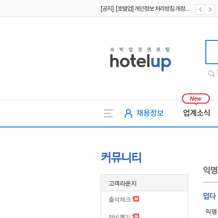
[공지] [호텔업] 개인정보 처리방침 개정본1 (19.09.02)
[공지] [호텔업] 유료서비스 이용약관 개정본2 (19.09.02)
호텔업
채용정보
업계소식
커뮤니티
익명
고객라운지
덥다
출석체크
익명
제비뽑기