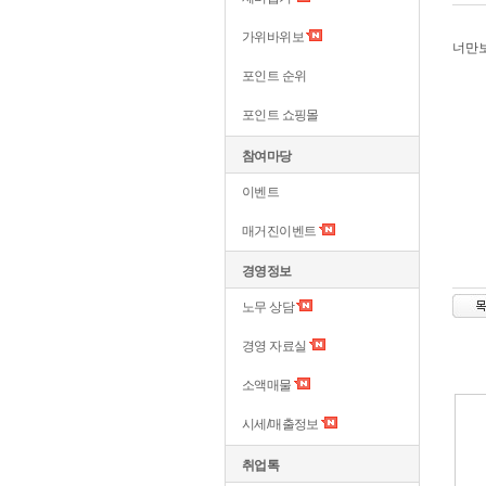
가위바위보
너만
포인트 순위
포인트 쇼핑몰
참여마당
이벤트
매거진이벤트
경영정보
노무 상담
경영 자료실
소액매물
시세/매출정보
취업톡