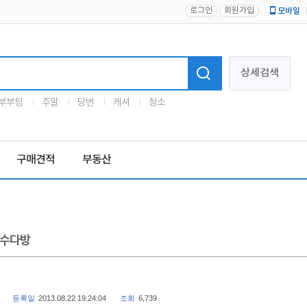
로그인
회원가입
모바일
로고
상세검색
부부팀
주말
당번
캐셔
청소
구매견적
부동산
수다방
등록일
2013.08.22 19:24:04
조회
6,739