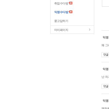
취업수다방
익명수다방
묻고답하기
마이페이지