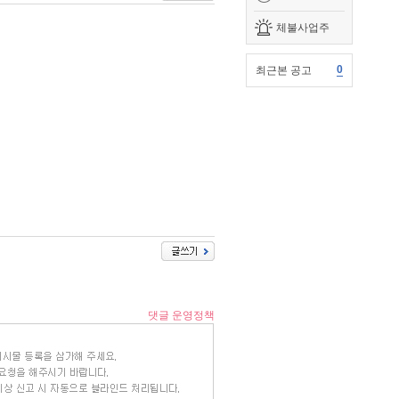
체불사업주
0
최근본 공고