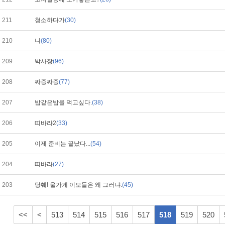
211
청소하다가
(30)
210
니
(80)
209
박사장
(96)
208
짜증짜증
(77)
207
밥같은밥을 먹고싶다.
(38)
206
띠바라2
(33)
205
이제 준비는 끝났다...
(54)
204
띠바라
(27)
203
당췌! 울가게 이모들은 왜 그러냐.
(45)
<<
<
513
514
515
516
517
518
519
520