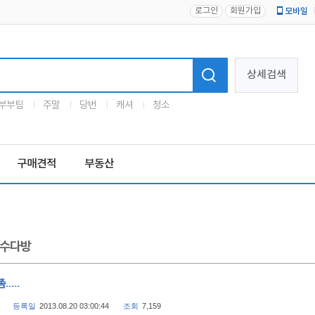
로그인
회원가입
모바일
로고
상세검색
부부팀
주말
당번
캐셔
청소
구매견적
부동산
수다방
....
등록일
2013.08.20 03:00:44
조회
7,159