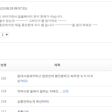
번호
제목
임대사장새끼하고 당번인데 왕인분하고 싸우면 누가 이겨
220
요?
(42)
219
악덕사장 밑에서 일하는 지배인 .....
(13)
218
상종안하는게 최선!!
(46)
217
꼴통
(19)