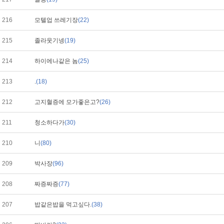
216
모텔업 쓰레기장
(22)
215
졸라웃기넹
(19)
214
하이에나같은 놈
(25)
213
.
(18)
212
고지혈증에 모가좋은고?
(26)
211
청소하다가
(30)
210
니
(80)
209
박사장
(96)
208
짜증짜증
(77)
207
밥같은밥을 먹고싶다.
(38)