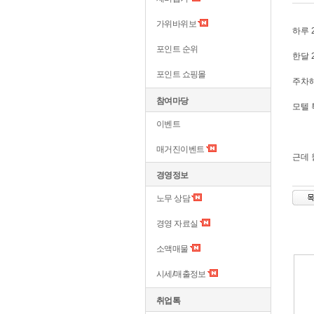
가위바위보
하루 
포인트 순위
한달 
포인트 쇼핑몰
주차해
참여마당
모텔 
이벤트
매거진이벤트
근데 
경영정보
노무 상담
경영 자료실
소액매물
시세/매출정보
취업톡