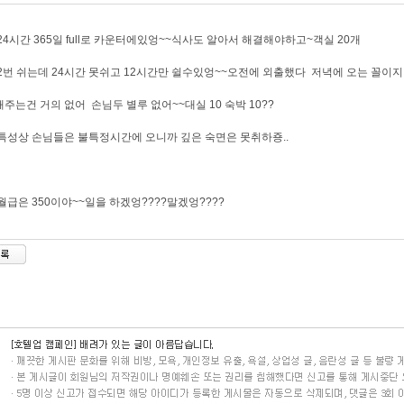
24시간 365일 full로 카운터에있엉~~식사도 알아서 해결해야하고~객실 20개
2번 쉬는데 24시간 못쉬고 12시간만 쉴수있엉~~오전에 외출했다 저녁에 오는 꼴이지.
주는건 거의 없어 손님두 별루 없어~~대실 10 숙박 10??
특성상 손님들은 불특정시간에 오니까 깊은 숙면은 못취하죵..
월급은 350이야~~일을 하겠엉????말겠엉????