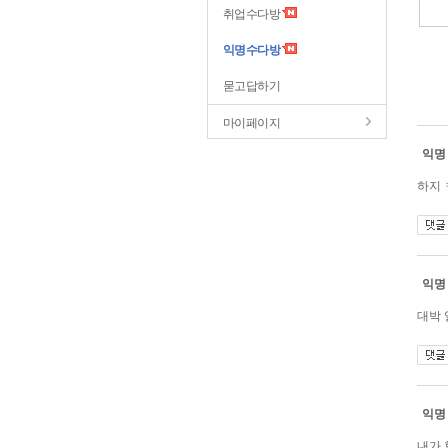
취업수다방
익명수다방
묻고답하기
마이페이지