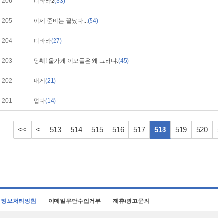
206
띠바라2
(33)
205
이제 준비는 끝났다...
(54)
204
띠바라
(27)
203
당췌! 울가게 이모들은 왜 그러냐.
(45)
202
내게
(21)
201
덥다
(14)
<<
<
513
514
515
516
517
518
519
520
인정보처리방침
이메일무단수집거부
제휴/광고문의