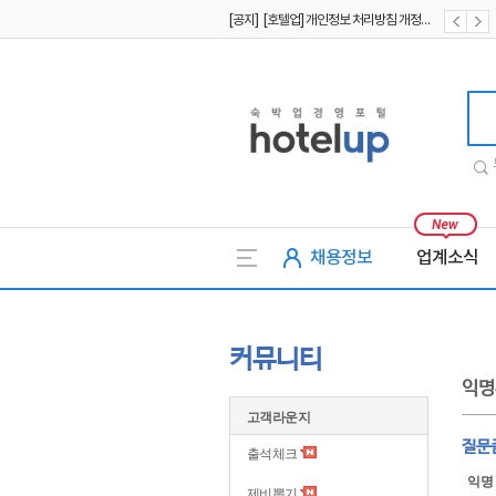
[공지] [호텔업] 개인정보 처리방침 개정본1 (19.09.02)
[공지] [호텔업] 유료서비스 이용약관 개정본2 (19.09.02)
호텔업
채용정보
업계소식
커뮤니티
익명
고객라운지
질문좀.
출석체크
익명
제비뽑기