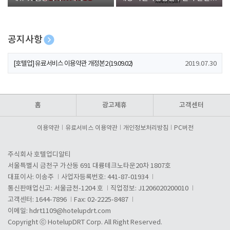
폰 증정
공지사항
[호텔업] 개인정보 처리방침 개정본1 (19.09.02)
2019.07.30
[호텔업] 유료서비스 이용약관 개정본2 (19.09.02)
2019.07.30
[호텔업] 개인정보 처리방침 개정본2 (19.09.02)
2019.07.30
홈
광고제휴
고객센터
이용약관
유료서비스 이용약관
개인정보처리방침
PC버전
주식회사 호텔업디알티
서울특별시 금천구 가산동 691 대륭테크노타운20차 1807호
대표이사: 이송주
사업자등록번호: 441-87-01934
통신판매업신고: 서울금천-1204 호
직업정보: J1206020200010
고객센터: 1644-7896
Fax: 02-2225-8487
이메일:
hdrt1109@hotelupdrt.com
Copyright ⓒ HotelupDRT Corp. All Right Reserved.