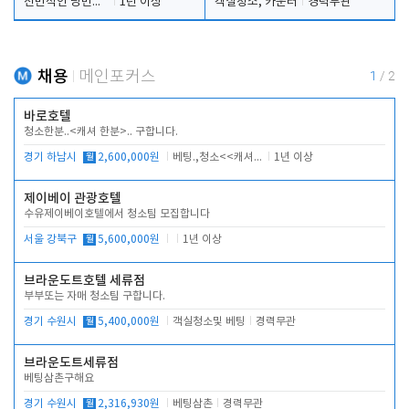
전반적인 당번업무
1년 이상
객실청소, 카운터
경력무관
채용
메인포커스
1
/
2
바로호텔
청소한분..<캐셔 한분>.. 구합니다.
경기 하남시
월
2,600,000원
베팅.,청소<<캐셔 모셔봅니다.
1년 이상
제이베이 관광호텔
수유제이베이호텔에서 청소팀 모집합니다
서울 강북구
월
5,600,000원
1년 이상
브라운도트호텔 세류점
부부또는 자매 청소팀 구합니다.
경기 수원시
월
5,400,000원
객실청소및 베팅
경력무관
브라운도트세류점
베팅삼촌구해요
경기 수원시
월
2,316,930원
베팅삼촌
경력무관