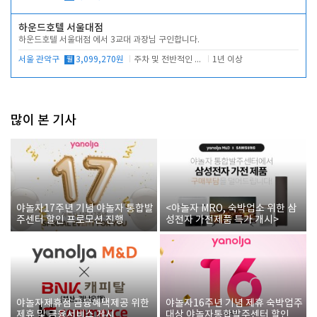
하운드호텔 서울대점
하운드호텔 서울대점 에서 3교대 과장님 구인합니다.
서울 관악구
월
3,099,270원
주차 및 전반적인 당번업무
1년 이상
많이 본 기사
야놀자17주년 기념 야놀자 통합발
<야놀자 MRO, 숙박업소 위한 삼
주센터 할인 프로모션 진행
성전자 가전제품 특가 개시>
야놀자제휴점 금융혜택제공 위한
야놀자16주년 기념 제휴 숙박업주
제휴 및 금융서비스 게시
대상 야놀자통합발주센터 할인쿠