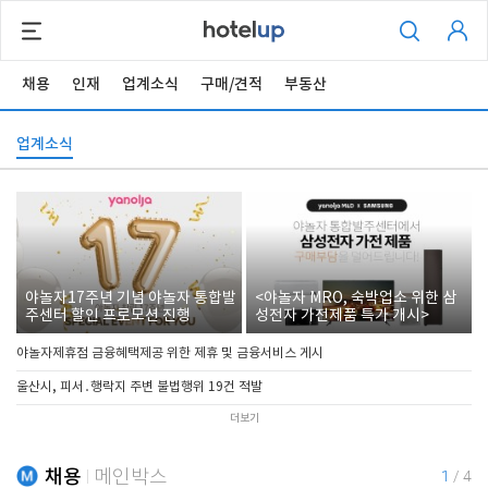
채용
인재
업계소식
구매/견적
부동산
업계소식
야놀자17주년 기념 야놀자 통합발
<야놀자 MRO, 숙박업소 위한 삼
주센터 할인 프로모션 진행
성전자 가전제품 특가 개시>
야놀자제휴점 금융혜택제공 위한 제휴 및 금융서비스 게시
울산시, 피서․행락지 주변 불법행위 19건 적발
더보기
채용
메인박스
1
/
4