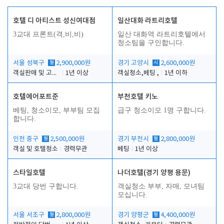
호텔 디 아티스트 성신여대점
일산대화 라트리호텔
3교대 프론트(격,비,비)
일산 대화역 라트리호텔에서
청소팀을 구인합니다.
서울 성북구
월
2,900,000원
경기 고양시
시
2,600,000원
객실판매 및 고객응대
1년 이상
객실청소,베팅 ,
1년 이하
호텔에어포트준
부천호텔 키노
베팅, 청소이모, 부부팀 모집
급구 청소이모 1명 구합니다.
합니다.
인천 중구
월
2,500,000원
경기 부천시
월
2,800,000원
객실 및 호텔청소
경력무관
베팅
1년 이상
스타일호텔
나더호텔(경기 양평 용문)
3교대 당번 구합니다.
객실청소 부부, 자매, 모녀팀
모십니다.
서울 서초구
월
2,800,000원
경기 양평군
월
4,400,000원