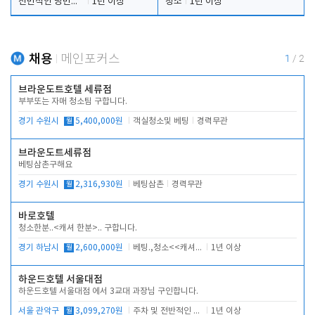
전반적인 당번업무
1년 이상
청소
1년 이상
채용
메인포커스
1
/
2
브라운도트호텔 세류점
부부또는 자매 청소팀 구합니다.
경기 수원시
월
5,400,000원
객실청소및 베팅
경력무관
브라운도트세류점
베팅삼촌구해요
경기 수원시
월
2,316,930원
베팅삼촌
경력무관
바로호텔
청소한분..<캐셔 한분>.. 구합니다.
경기 하남시
월
2,600,000원
베팅.,청소<<캐셔 모셔봅니다.
1년 이상
하운드호텔 서울대점
하운드호텔 서울대점 에서 3교대 과장님 구인합니다.
서울 관악구
월
3,099,270원
주차 및 전반적인 당번업무
1년 이상