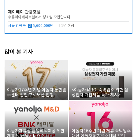
제이베이 관광호텔
수유제이베이호텔에서 청소팀 모집합니다
서울 강북구
월
5,600,000원
1년 이상
많이 본 기사
야놀자17주년 기념 야놀자 통합발
<야놀자 MRO, 숙박업소 위한 삼
주센터 할인 프로모션 진행
성전자 가전제품 특가 개시>
야놀자제휴점 금융혜택제공 위한
야놀자16주년 기념 제휴 숙박업주
제휴 및 금융서비스 게시
대상 야놀자통합발주센터 할인쿠