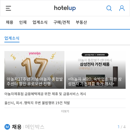
채용
인재
업계소식
구매/견적
부동산
업계소식
야놀자17주년 기념 야놀자 통합발
<야놀자 MRO, 숙박업소 위한 삼
주센터 할인 프로모션 진행
성전자 가전제품 특가 개시>
야놀자제휴점 금융혜택제공 위한 제휴 및 금융서비스 게시
울산시, 피서․행락지 주변 불법행위 19건 적발
더보기
채용
메인박스
1
/
4