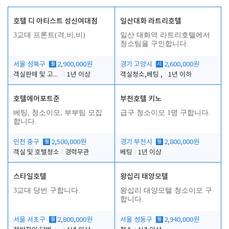
호텔 디 아티스트 성신여대점
일산대화 라트리호텔
3교대 프론트(격,비,비)
일산 대화역 라트리호텔에서
청소팀을 구인합니다.
서울 성북구
월
2,900,000원
경기 고양시
시
2,600,000원
객실판매 및 고객응대
1년 이상
객실청소,베팅 ,
1년 이하
호텔에어포트준
부천호텔 키노
베팅, 청소이모, 부부팀 모집
급구 청소이모 1명 구합니다.
합니다.
인천 중구
월
2,500,000원
경기 부천시
월
2,800,000원
객실 및 호텔청소
경력무관
베팅
1년 이상
스타일호텔
왕십리 태양모텔
3교대 당번 구합니다.
왕십리 태양모텔 청소이모 구
합니다.
서울 서초구
월
2,800,000원
서울 성동구
월
2,940,000원