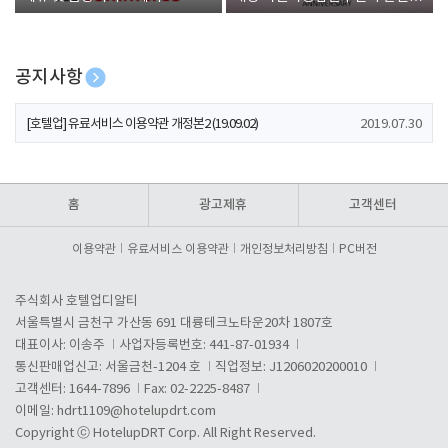
폰 증정
공지사항
[호텔업] 개인정보 처리방침 개정본1 (19.09.02)
2019.07.30
[호텔업] 유료서비스 이용약관 개정본2 (19.09.02)
2019.07.30
[호텔업] 개인정보 처리방침 개정본2 (19.09.02)
2019.07.30
홈
광고제휴
고객센터
이용약관
유료서비스 이용약관
개인정보처리방침
PC버전
주식회사 호텔업디알티
서울특별시 금천구 가산동 691 대륭테크노타운20차 1807호
대표이사: 이송주
사업자등록번호: 441-87-01934
통신판매업신고: 서울금천-1204 호
직업정보: J1206020200010
고객센터: 1644-7896
Fax: 02-2225-8487
이메일:
hdrt1109@hotelupdrt.com
Copyright ⓒ HotelupDRT Corp. All Right Reserved.