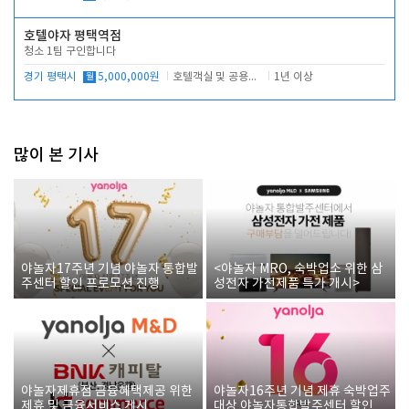
호텔야자 평택역점
청소 1팀 구인합니다
경기 평택시
월
5,000,000원
호텔객실 및 공용시설 청소 관리
1년 이상
많이 본 기사
야놀자17주년 기념 야놀자 통합발
<야놀자 MRO, 숙박업소 위한 삼
주센터 할인 프로모션 진행
성전자 가전제품 특가 개시>
야놀자제휴점 금융혜택제공 위한
야놀자16주년 기념 제휴 숙박업주
제휴 및 금융서비스 게시
대상 야놀자통합발주센터 할인쿠