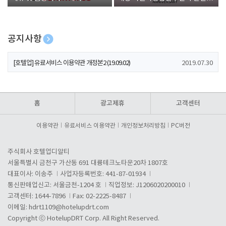
폰 증정
공지사항
[호텔업] 개인정보 처리방침 개정본1 (19.09.02)
2019.07.30
[호텔업] 유료서비스 이용약관 개정본2 (19.09.02)
2019.07.30
[호텔업] 개인정보 처리방침 개정본2 (19.09.02)
2019.07.30
홈
광고제휴
고객센터
이용약관
유료서비스 이용약관
개인정보처리방침
PC버전
주식회사 호텔업디알티
서울특별시 금천구 가산동 691 대륭테크노타운20차 1807호
대표이사: 이송주
사업자등록번호: 441-87-01934
통신판매업신고: 서울금천-1204 호
직업정보: J1206020200010
고객센터: 1644-7896
Fax: 02-2225-8487
이메일:
hdrt1109@hotelupdrt.com
Copyright ⓒ HotelupDRT Corp. All Right Reserved.