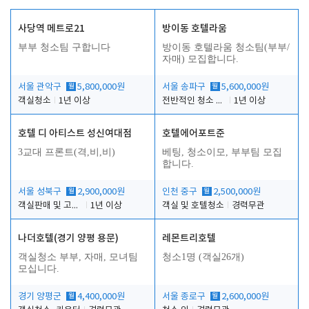
사당역 메트로21
방이동 호텔라움
부부 청소팀 구합니다
방이동 호텔라움 청소팀(부부/
자매) 모집합니다.
서울 관악구
월
5,800,000원
서울 송파구
월
5,600,000원
객실청소
1년 이상
전반적인 청소 업무(객실청소.객실정리)
1년 이상
호텔 디 아티스트 성신여대점
호텔에어포트준
3교대 프론트(격,비,비)
베팅, 청소이모, 부부팀 모집
합니다.
서울 성북구
월
2,900,000원
인천 중구
월
2,500,000원
객실판매 및 고객응대
1년 이상
객실 및 호텔청소
경력무관
나더호텔(경기 양평 용문)
레몬트리호텔
객실청소 부부, 자매, 모녀팀
청소1명 (객실26개)
모십니다.
경기 양평군
월
4,400,000원
서울 종로구
월
2,600,000원