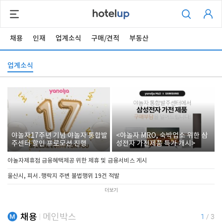
채용
인재
업계소식
구매/견적
부동산
업계소식
야놀자17주년 기념 야놀자 통합발
<야놀자 MRO, 숙박업소 위한 삼
주센터 할인 프로모션 진행
성전자 가전제품 특가 개시>
야놀자제휴점 금융혜택제공 위한 제휴 및 금융서비스 게시
울산시, 피서․행락지 주변 불법행위 19건 적발
더보기
채용
메인박스
1
/
3