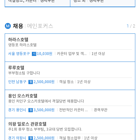
객실청소, 카운터
경력무관
청소 외
경력무관
채용
메인포커스
1
/
2
하라스호텔
영등포 하라스호텔
서울 영등포구
시
10,030원
카운터 업무 및 객실관리(청소상태 확인, 객실판매)
1년 이상
루루호텔
부부청소팀 구합니다
인천 남동구
월
2,500,000원
객실 청소
1년 이상
용인 오스카호텔
용인 처인구 오스카호텔에서 격일당번 채용합니다
경기 용인시
월
3,500,000원
전반적인 카운터 업무
경력무관
의왕 밀로스 관광호텔
주1회 휴무 청소 부부팀, 3교대 당번 모집합니다.
경기 의왕시
월
2,500,000원
객실 청소업무
1년 이상