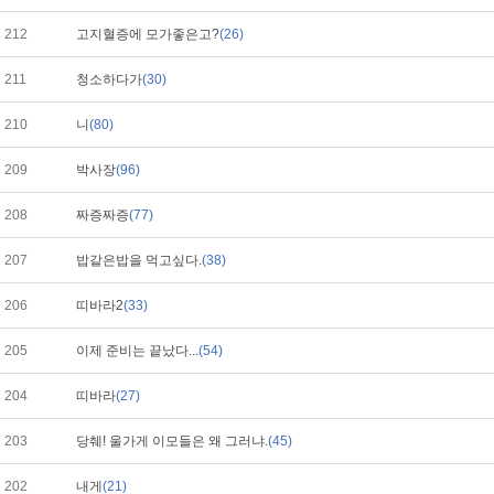
212
고지혈증에 모가좋은고?
(26)
211
청소하다가
(30)
210
니
(80)
209
박사장
(96)
208
짜증짜증
(77)
207
밥같은밥을 먹고싶다.
(38)
206
띠바라2
(33)
205
이제 준비는 끝났다...
(54)
204
띠바라
(27)
203
당췌! 울가게 이모들은 왜 그러냐.
(45)
202
내게
(21)