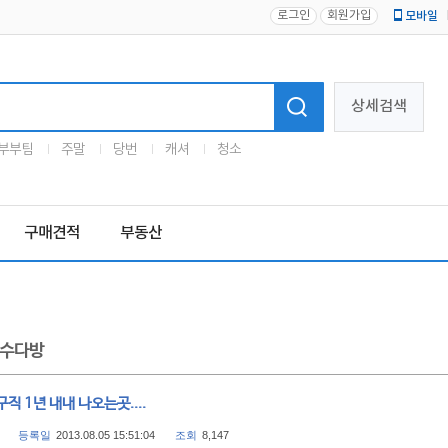
로그인
회원가입
모바일
로고
상세검색
부부팀
주말
당번
캐셔
청소
구매견적
부동산
수다방
직 1년 내내 나오는곳....
등록일
2013.08.05 15:51:04
조회
8,147