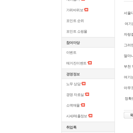
가위바위보
서울대
포인트 순위
여기
포인트 쇼핑몰
자랑질
참여마당
그러면
이벤트
얼마나
매거진이벤트
부천 
경영정보
여기는
노무 상담
아무것
경영 자료실
정확한
소액매물
시세/매출정보
취업톡