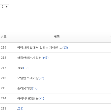
번호
제목
219
악덕사장 밑에서 일하는 지배인 .....
(13)
218
상종안하는게 최선!!
(46)
217
꼴통
(19)
216
모텔업 쓰레기장
(22)
215
졸라웃기넹
(19)
214
하이에나같은 놈
(25)
213
.
(18)