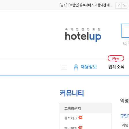
[공지] [호텔업] 유료서비스 이용약관 개정본2 (19.09.02)
[공지] [호텔업] 개인정보 처리방침 개정본2 (19.09.02)
호텔업
채용정보
업계소식
커뮤니티
익명
고객라운지
구인구
출석체크
익명
제비뽑기