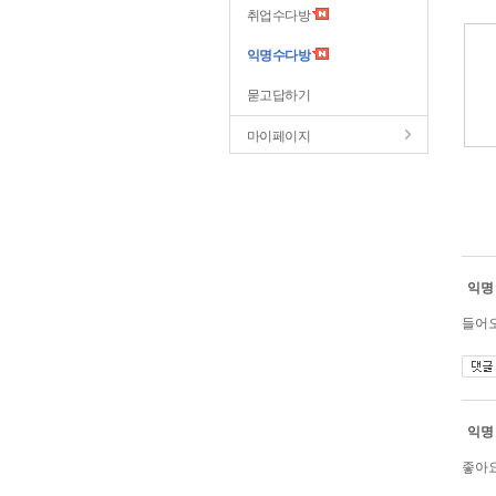
취업수다방
익명수다방
묻고답하기
마이페이지