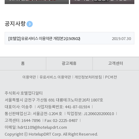
폰 증정
공지사항
[호텔업] 개인정보 처리방침 개정본1 (19.09.02)
2019.07.30
[호텔업] 유료서비스 이용약관 개정본2 (19.09.02)
2019.07.30
[호텔업] 개인정보 처리방침 개정본2 (19.09.02)
2019.07.30
홈
광고제휴
고객센터
이용약관
유료서비스 이용약관
개인정보처리방침
PC버전
주식회사 호텔업디알티
서울특별시 금천구 가산동 691 대륭테크노타운20차 1807호
대표이사: 이송주
사업자등록번호: 441-87-01934
통신판매업신고: 서울금천-1204 호
직업정보: J1206020200010
고객센터: 1644-7896
Fax: 02-2225-8487
이메일:
hdrt1109@hotelupdrt.com
Copyright ⓒ HotelupDRT Corp. All Right Reserved.