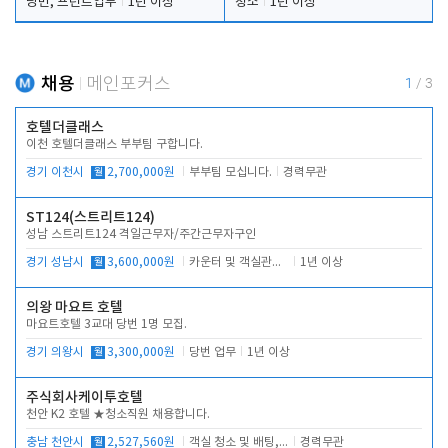
당번, 프런트업무
1년 이상
청소
1년 이상
채용
메인포커스
1
/
3
호텔더클래스
이천 호텔더클래스 부부팀 구합니다.
경기 이천시
월
2,700,000원
부부팀 모십니다.
경력무관
ST124(스트리트124)
성남 스트리트124 격일근무자/주간근무자구인
경기 성남시
월
3,600,000원
카운터 및 객실관리 전반
1년 이상
의왕 마요트 호텔
마요트호텔 3교대 당번 1명 모집.
경기 의왕시
월
3,300,000원
당번 업무
1년 이상
주식회사케이투호텔
천안 K2 호텔 ★청소직원 채용합니다.
충남 천안시
월
2,527,560원
객실 청소 및 배팅, 주변 시설 청소
경력무관