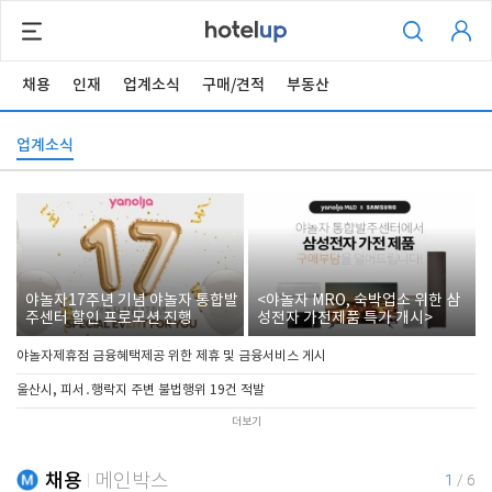
채용
인재
업계소식
구매/견적
부동산
업계소식
야놀자17주년 기념 야놀자 통합발
<야놀자 MRO, 숙박업소 위한 삼
주센터 할인 프로모션 진행
성전자 가전제품 특가 개시>
야놀자제휴점 금융혜택제공 위한 제휴 및 금융서비스 게시
울산시, 피서․행락지 주변 불법행위 19건 적발
더보기
채용
메인박스
1
/
6