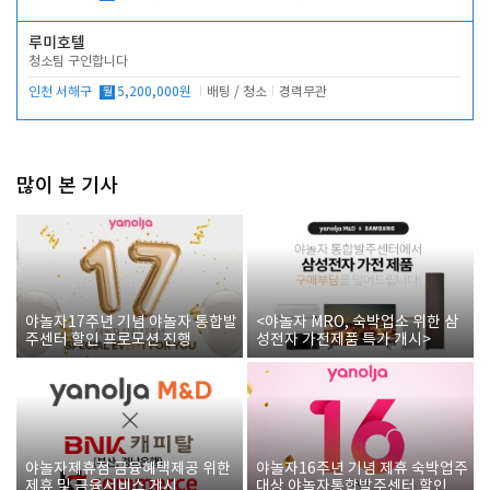
루미호텔
청소팀 구인합니다
인천 서해구
월
5,200,000원
배팅 / 청소
경력무관
많이 본 기사
야놀자17주년 기념 야놀자 통합발
<야놀자 MRO, 숙박업소 위한 삼
주센터 할인 프로모션 진행
성전자 가전제품 특가 개시>
야놀자제휴점 금융혜택제공 위한
야놀자16주년 기념 제휴 숙박업주
제휴 및 금융서비스 게시
대상 야놀자통합발주센터 할인쿠