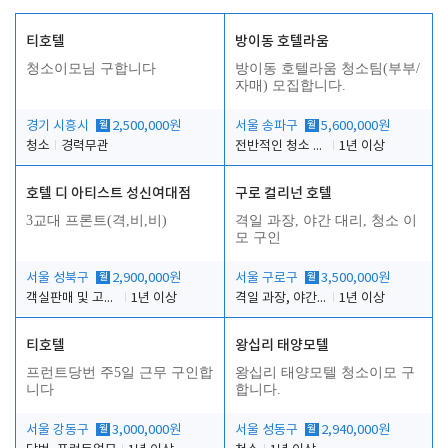
티호텔
방이동 호텔라움
청소이모님 구합니다
방이동 호텔라움 청소팀(부부/
자매) 모집합니다.
경기 시흥시
월
2,500,000원
서울 송파구
월
5,600,000원
청소
경력무관
전반적인 청소 업무(객실청소.객실정리)
1년 이상
호텔 디 아티스트 성신여대점
구로 컬리넌 호텔
3교대 프론트(격,비,비)
격일 과장, 야간 대리, 청소 이
모 구인
서울 성북구
월
2,900,000원
서울 구로구
월
3,500,000원
객실판매 및 고객응대
1년 이상
격일 과장, 야간 대리, 청소 이모
1년 이상
티호텔
왕십리 태양모텔
프런트당번 주5일 근무 구인합
왕십리 태양모텔 청소이모 구
니다
합니다.
서울 강동구
월
3,000,000원
서울 성동구
월
2,940,000원