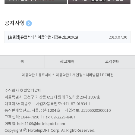
폰 증정
공지사항
[호텔업] 개인정보 처리방침 개정본1 (19.09.02)
2019.07.30
[호텔업] 유료서비스 이용약관 개정본2 (19.09.02)
2019.07.30
[호텔업] 개인정보 처리방침 개정본2 (19.09.02)
2019.07.30
홈
광고제휴
고객센터
이용약관
유료서비스 이용약관
개인정보처리방침
PC버전
주식회사 호텔업디알티
서울특별시 금천구 가산동 691 대륭테크노타운20차 1807호
대표이사: 이송주
사업자등록번호: 441-87-01934
통신판매업신고: 서울금천-1204 호
직업정보: J1206020200010
고객센터: 1644-7896
Fax: 02-2225-8487
이메일:
hdrt1109@hotelupdrt.com
Copyright ⓒ HotelupDRT Corp. All Right Reserved.