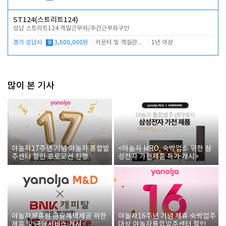
ST124(스트리트124)
성남 스트리트124 격일근무자/주간근무자구인
경기 성남시
월
3,600,000원
카운터 및 객실관리 전반
1년 이상
많이 본 기사
야놀자17주년 기념 야놀자 통합발
<야놀자 MRO, 숙박업소 위한 삼
주센터 할인 프로모션 진행
성전자 가전제품 특가 개시>
야놀자제휴점 금융혜택제공 위한
야놀자16주년 기념 제휴 숙박업주
제휴 및 금융서비스 게시
대상 야놀자통합발주센터 할인쿠