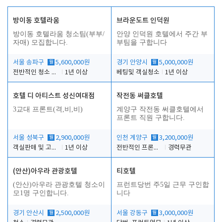
방이동 호텔라움
브라운도트 인덕원
방이동 호텔라움 청소팀(부부/
안양 인덕원 호텔에서 주간 부
자매) 모집합니다.
부팀을 구합니다
서울 송파구
월
5,600,000원
경기 안양시
월
5,000,000원
전반적인 청소 업무(객실청소.객실정리)
1년 이상
베팅및 객실청소
1년 이상
호텔 디 아티스트 성신여대점
작전동 써클호텔
3교대 프론트(격,비,비)
계양구 작전동 써클호텔에서
프론트 직원 구합니다.
서울 성북구
월
2,900,000원
인천 계양구
월
3,200,000원
객실판매 및 고객응대
1년 이상
전반적인 프론트 업무
경력무관
(안산)아우라 관광호텔
티호텔
(안산)아우라 관광호텔 청소이
프런트당번 주5일 근무 구인합
모1명 구인합니다.
니다
경기 안산시
월
2,500,000원
서울 강동구
월
3,000,000원