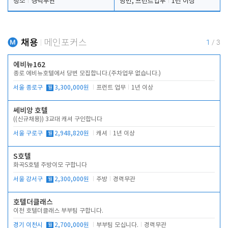
청소
경력무관
당번, 프런트업무
1년 이상
채용
메인포커스
1
/
3
에비뉴162
종로 에비뉴호텔에서 당번 모집합니다.(주차업무 없습니다.)
서울 종로구
월
3,300,000원
프런트 업무
1년 이상
쎄비앙 호텔
((신규채용)) 3교대 캐셔 구인합니다
서울 구로구
월
2,948,820원
캐셔
1년 이상
S호텔
화곡S호텔 주방이모 구합니다
서울 강서구
월
2,300,000원
주방
경력무관
호텔더클래스
이천 호텔더클래스 부부팀 구합니다.
경기 이천시
월
2,700,000원
부부팀 모십니다.
경력무관