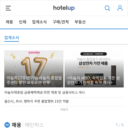
채용
인재
업계소식
구매/견적
부동산
업계소식
야놀자17주년 기념 야놀자 통합발
<야놀자 MRO, 숙박업소 위한 삼
주센터 할인 프로모션 진행
성전자 가전제품 특가 개시>
야놀자제휴점 금융혜택제공 위한 제휴 및 금융서비스 게시
울산시, 피서․행락지 주변 불법행위 19건 적발
더보기
채용
메인박스
1
/
6