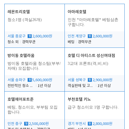
레몬트리호텔
아마레호텔
청소1명 (객실26개)
인천 *아마레호텔* 베팅삼촌
구합니다.
서울 종로구
월
2,600,000원
인천 계양구
월
2,600,000원
청소 외
경력무관
베팅
경력무관
방이동 호텔라움
호텔 디 아티스트 성신여대점
방이동 호텔라움 청소팀(부부/
3교대 프론트(격,비,비)
자매) 모집합니다.
서울 송파구
월
5,600,000원
서울 성북구
월
2,900,000원
전반적인 청소 업무(객실청소.객실정리)
1년 이상
객실판매 및 고객응대
1년 이상
호텔에어포트준
부천호텔 키노
베팅, 청소이모, 부부팀 모집
급구 청소이모 1명 구합니다.
합니다.
인천 중구
월
2,500,000원
경기 부천시
월
2,800,000원