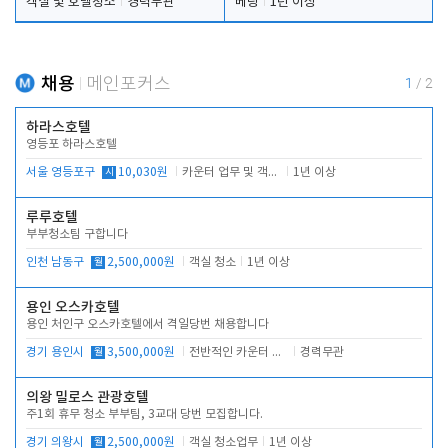
객실 및 호텔청소
경력무관
베팅
1년 이상
채용
메인포커스
1
/
2
하라스호텔
영등포 하라스호텔
서울 영등포구
시
10,030원
카운터 업무 및 객실관리(청소상태 확인, 객실판매)
1년 이상
루루호텔
부부청소팀 구합니다
인천 남동구
월
2,500,000원
객실 청소
1년 이상
용인 오스카호텔
용인 처인구 오스카호텔에서 격일당번 채용합니다
경기 용인시
월
3,500,000원
전반적인 카운터 업무
경력무관
의왕 밀로스 관광호텔
주1회 휴무 청소 부부팀, 3교대 당번 모집합니다.
경기 의왕시
월
2,500,000원
객실 청소업무
1년 이상