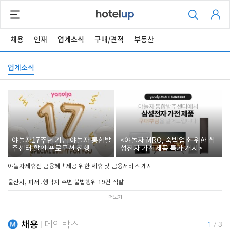
채용
인재
업계소식
구매/견적
부동산
업계소식
야놀자17주년 기념 야놀자 통합발
<야놀자 MRO, 숙박업소 위한 삼
주센터 할인 프로모션 진행
성전자 가전제품 특가 개시>
야놀자제휴점 금융혜택제공 위한 제휴 및 금융서비스 게시
울산시, 피서․행락지 주변 불법행위 19건 적발
더보기
채용
메인박스
1
/
3