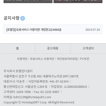
폰 증정
공지사항
[호텔업] 개인정보 처리방침 개정본1 (19.09.02)
2019.07.30
[호텔업] 유료서비스 이용약관 개정본2 (19.09.02)
2019.07.30
[호텔업] 개인정보 처리방침 개정본2 (19.09.02)
2019.07.30
홈
광고제휴
고객센터
이용약관
유료서비스 이용약관
개인정보처리방침
PC버전
주식회사 호텔업디알티
서울특별시 금천구 가산동 691 대륭테크노타운20차 1807호
대표이사: 이송주
사업자등록번호: 441-87-01934
통신판매업신고: 서울금천-1204 호
직업정보: J1206020200010
고객센터: 1644-7896
Fax: 02-2225-8487
이메일:
hdrt1109@hotelupdrt.com
Copyright ⓒ HotelupDRT Corp. All Right Reserved.