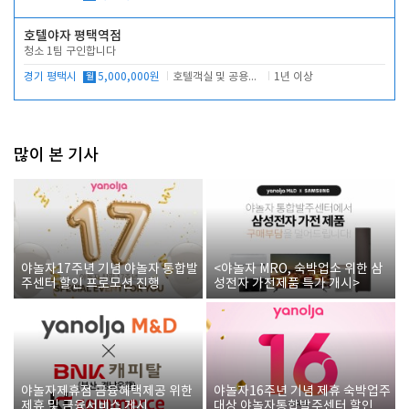
호텔야자 평택역점
청소 1팀 구인합니다
경기 평택시
월
5,000,000원
호텔객실 및 공용시설 청소 관리
1년 이상
많이 본 기사
야놀자17주년 기념 야놀자 통합발
<야놀자 MRO, 숙박업소 위한 삼
주센터 할인 프로모션 진행
성전자 가전제품 특가 개시>
야놀자제휴점 금융혜택제공 위한
야놀자16주년 기념 제휴 숙박업주
제휴 및 금융서비스 게시
대상 야놀자통합발주센터 할인쿠