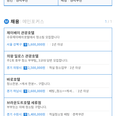
당번
경력무관
베팅
경력무관
채용
메인포커스
1
/
1
제이베이 관광호텔
수유제이베이호텔에서 청소팀 모집합니다
서울 강북구
월
5,600,000원
1년 이상
의왕 밀로스 관광호텔
주1회 휴무 청소 부부팀, 3교대 당번 모집합니다.
경기 의왕시
월
2,500,000원
객실 청소업무
1년 이상
바로호텔
청소한분..<캐셔 한분>.. 구합니다.
경기 하남시
월
2,600,000원
베팅.,청소<<캐셔 모셔봅니다.
1년 이상
브라운도트호텔 세류점
부부또는 자매 청소팀 구합니다.
경기 수원시
월
5,400,000원
객실청소및 베팅
경력무관