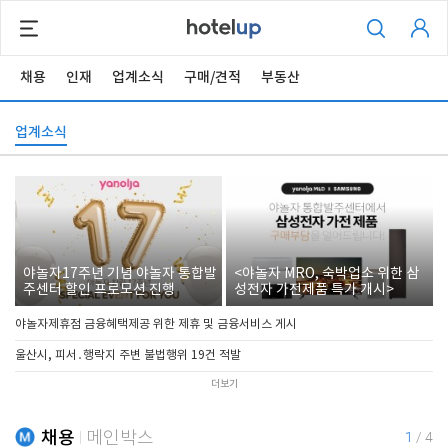
채용
인재
업계소식
구매/견적
부동산
업계소식
야놀자17주년 기념 야놀자 통합발
<야놀자 MRO, 숙박업소 위한 삼
주센터 할인 프로모션 진행
성전자 가전제품 특가 개시>
야놀자제휴점 금융혜택제공 위한 제휴 및 금융서비스 게시
울산시, 피서․행락지 주변 불법행위 19건 적발
더보기
채용
메인박스
1
/
4