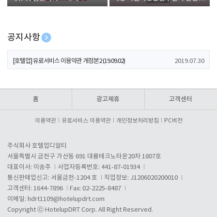
폰 증정
공지사항
[호텔업] 개인정보 처리방침 개정본1 (19.09.02)
2019.07.30
[호텔업] 유료서비스 이용약관 개정본2 (19.09.02)
2019.07.30
[호텔업] 개인정보 처리방침 개정본2 (19.09.02)
2019.07.30
홈
광고제휴
고객센터
이용약관
유료서비스 이용약관
개인정보처리방침
PC버전
주식회사 호텔업디알티
서울특별시 금천구 가산동 691 대륭테크노타운20차 1807호
대표이사: 이송주
사업자등록번호: 441-87-01934
통신판매업신고: 서울금천-1204 호
직업정보: J1206020200010
고객센터: 1644-7896
Fax: 02-2225-8487
이메일:
hdrt1109@hotelupdrt.com
Copyright ⓒ HotelupDRT Corp. All Right Reserved.