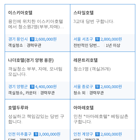
이스키아호텔
스타일호텔
용인에 위치한 이스키아호텔
3교대 당번 구합니다.
에서 청소원2명(부부,자매)을
모집합니다..
경기 용인시
월
2,600,000원
서울 서초구
월
2,800,000원
객실청소
경력무관
전반적인 당번업무
1년 이상
나더호텔(경기 양평 용문)
레몬트리호텔
객실청소 부부, 자매, 모녀팀
청소1명 (객실26개)
모십니다.
경기 양평군
월
4,400,000원
서울 종로구
월
2,600,000원
객실청소, 카운터
경력무관
청소 외
경력무관
호텔두루와
아마레호텔
성실하고 책임감있는 당번 구
인천 *아마레호텔* 베팅삼촌
합니다.
구합니다.
인천 미추홀구
월
3,000,000원
인천 계양구
월
2,600,000원