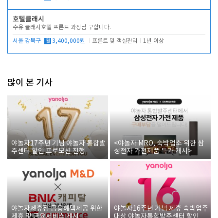
호텔클래시
수유 클래시호텔 프론트 과장님 구합니다.
서울 강북구
월
3,400,000원
프론트 및 객실관리
1년 이상
많이 본 기사
야놀자17주년 기념 야놀자 통합발
<야놀자 MRO, 숙박업소 위한 삼
주센터 할인 프로모션 진행
성전자 가전제품 특가 개시>
야놀자제휴점 금융혜택제공 위한
야놀자16주년 기념 제휴 숙박업주
제휴 및 금융서비스 게시
대상 야놀자통합발주센터 할인쿠