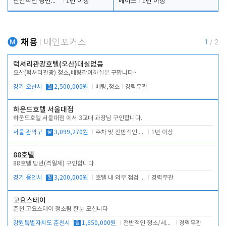
전반적인 당번업무
1년 이상
메이드
1년 이상
채용
메인포커스
1
/
2
럭셔리관광호텔(오산)대실없음
오산(럭셔리관광) 청소,베팅같이하실분 구합니다~
경기 오산시
월
2,500,000원
베팅,청소
경력무관
하운드호텔 서울대점
하운드호텔 서울대점 에서 3교대 과장님 구인합니다.
서울 관악구
월
3,099,270원
주차 및 전반적인 당번업무
1년 이상
88호텔
88호텔 당번(격일제) 구인합니다
경기 용인시
월
3,200,000원
호텔 내 외부 점검 및 프런트 운영
경력무관
고요스테이
춘천 고요스테이 청소팀 한분 모십니다
강원특별자치도 춘천시
월
1,650,000원
전반적인 청소/세탁업무
경력무관