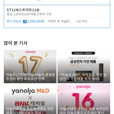
ST124(스트리트124)
성남 스트리트124 격일 근무자 구인
경기 성남시
월
3,600,000원
카운터 및 객실관리 전반
1년 이상
많이 본 기사
야놀자17주년 기념 야놀자 통합발
<야놀자 MRO, 숙박업소 위한 삼
주센터 할인 프로모션 진행
성전자 가전제품 특가 개시>
야놀자제휴점 금융혜택제공 위한
야놀자16주년 기념 제휴 숙박업주
제휴 및 금융서비스 게시
대상 야놀자통합발주센터 할인쿠