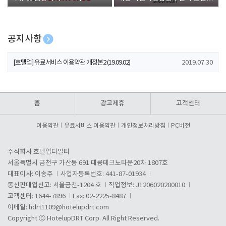
폰 증정
공지사항
[호텔업] 개인정보 처리방침 개정본1 (19.09.02)
2019.07.30
[호텔업] 유료서비스 이용약관 개정본2 (19.09.02)
2019.07.30
[호텔업] 개인정보 처리방침 개정본2 (19.09.02)
2019.07.30
홈
광고제휴
고객센터
이용약관
유료서비스 이용약관
개인정보처리방침
PC버전
주식회사 호텔업디알티
서울특별시 금천구 가산동 691 대륭테크노타운20차 1807호
대표이사: 이송주
사업자등록번호: 441-87-01934
통신판매업신고: 서울금천-1204 호
직업정보: J1206020200010
고객센터: 1644-7896
Fax: 02-2225-8487
이메일:
hdrt1109@hotelupdrt.com
Copyright ⓒ HotelupDRT Corp. All Right Reserved.