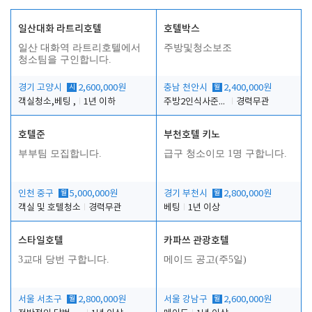
일산대화 라트리호텔
호텔박스
일산 대화역 라트리호텔에서
주방및청소보조
청소팀을 구인합니다.
경기 고양시
시
2,600,000원
충남 천안시
월
2,400,000원
객실청소,베팅 ,
1년 이하
주방2인식사준비및청소린렌보조
경력무관
호텔준
부천호텔 키노
부부팀 모집합니다.
급구 청소이모 1명 구합니다.
인천 중구
월
5,000,000원
경기 부천시
월
2,800,000원
객실 및 호텔청소
경력무관
베팅
1년 이상
스타일호텔
카파쓰 관광호텔
3교대 당번 구합니다.
메이드 공고(주5일)
서울 서초구
월
2,800,000원
서울 강남구
월
2,600,000원