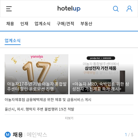
채용
인재
업계소식
구매/견적
부동산
업계소식
야놀자17주년 기념 야놀자 통합발
<야놀자 MRO, 숙박업소 위한 삼
주센터 할인 프로모션 진행
성전자 가전제품 특가 개시>
야놀자제휴점 금융혜택제공 위한 제휴 및 금융서비스 게시
울산시, 피서․행락지 주변 불법행위 19건 적발
더보기
채용
메인박스
1
/
5