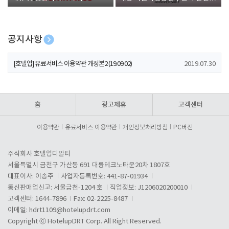
폰 증정
공지사항
[호텔업] 개인정보 처리방침 개정본1 (19.09.02)
2019.07.30
[호텔업] 유료서비스 이용약관 개정본2 (19.09.02)
2019.07.30
[호텔업] 개인정보 처리방침 개정본2 (19.09.02)
2019.07.30
홈
광고제휴
고객센터
이용약관
유료서비스 이용약관
개인정보처리방침
PC버전
주식회사 호텔업디알티
서울특별시 금천구 가산동 691 대륭테크노타운20차 1807호
대표이사: 이송주
사업자등록번호: 441-87-01934
통신판매업신고: 서울금천-1204 호
직업정보: J1206020200010
고객센터: 1644-7896
Fax: 02-2225-8487
이메일:
hdrt1109@hotelupdrt.com
Copyright ⓒ HotelupDRT Corp. All Right Reserved.