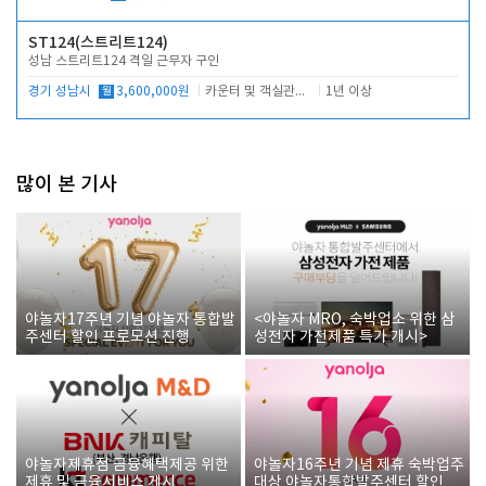
ST124(스트리트124)
성남 스트리트124 격일 근무자 구인
경기 성남시
월
3,600,000원
카운터 및 객실관리 전반
1년 이상
많이 본 기사
야놀자17주년 기념 야놀자 통합발
<야놀자 MRO, 숙박업소 위한 삼
주센터 할인 프로모션 진행
성전자 가전제품 특가 개시>
야놀자제휴점 금융혜택제공 위한
야놀자16주년 기념 제휴 숙박업주
제휴 및 금융서비스 게시
대상 야놀자통합발주센터 할인쿠