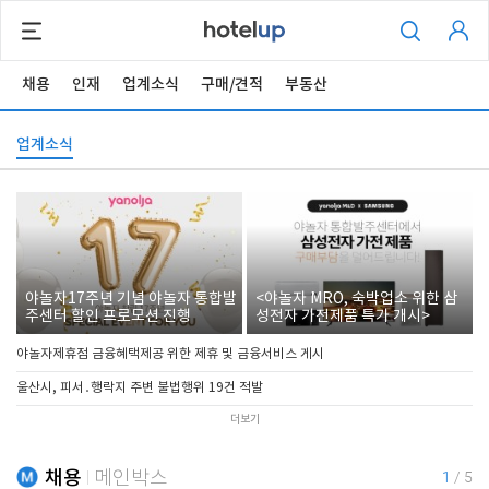
채용
인재
업계소식
구매/견적
부동산
업계소식
야놀자17주년 기념 야놀자 통합발
<야놀자 MRO, 숙박업소 위한 삼
주센터 할인 프로모션 진행
성전자 가전제품 특가 개시>
야놀자제휴점 금융혜택제공 위한 제휴 및 금융서비스 게시
울산시, 피서․행락지 주변 불법행위 19건 적발
더보기
채용
메인박스
1
/
5