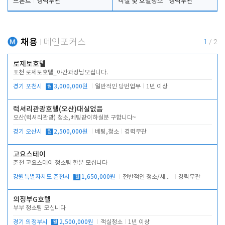
프론트
경력무관
객실 및 호텔청소
경력무관
채용
메인포커스
1
/
2
로제토호텔
포천 로제토호텔_야간과장님모십니다.
경기 포천시
월
3,000,000원
일반적인 당번업무
1년 이상
럭셔리관광호텔(오산)대실없음
오산(럭셔리관광) 청소,베팅같이하실분 구합니다~
경기 오산시
월
2,500,000원
베팅,청소
경력무관
고요스테이
춘천 고요스테이 청소팀 한분 모십니다
강원특별자치도 춘천시
월
1,650,000원
전반적인 청소/세탁업무
경력무관
의정부G호텔
부부 청소팀 모십니다
경기 의정부시
월
2,500,000원
객실청소
1년 이상