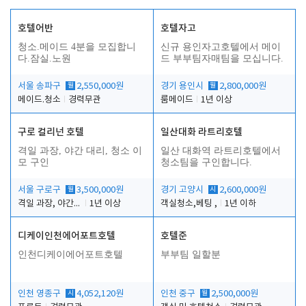
호텔어반
호텔자고
청소.메이드 4분을 모집합니
신규 용인자고호텔에서 메이
다.잠실.노원
드 부부팀자매팀을 모십니다.
서울 송파구
월
2,550,000원
경기 용인시
월
2,800,000원
메이드.청소
경력무관
룸메이드
1년 이상
구로 컬리넌 호텔
일산대화 라트리호텔
격일 과장, 야간 대리, 청소 이
일산 대화역 라트리호텔에서
모 구인
청소팀을 구인합니다.
서울 구로구
월
3,500,000원
경기 고양시
시
2,600,000원
격일 과장, 야간 대리, 청소 이모
1년 이상
객실청소,베팅 ,
1년 이하
디케이인천에어포트호텔
호텔준
인천디케이에어포트호텔
부부팀 일할분
인천 영종구
시
4,052,120원
인천 중구
월
2,500,000원