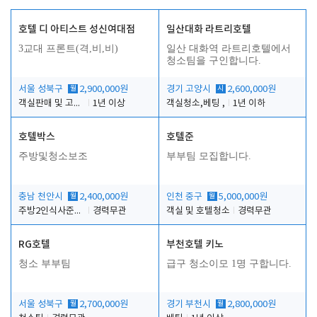
호텔 디 아티스트 성신여대점
일산대화 라트리호텔
3교대 프론트(격,비,비)
일산 대화역 라트리호텔에서
청소팀을 구인합니다.
서울 성북구
월
2,900,000원
경기 고양시
시
2,600,000원
객실판매 및 고객응대
1년 이상
객실청소,베팅 ,
1년 이하
호텔박스
호텔준
주방및청소보조
부부팀 모집합니다.
충남 천안시
월
2,400,000원
인천 중구
월
5,000,000원
주방2인식사준비및청소린렌보조
경력무관
객실 및 호텔청소
경력무관
RG호텔
부천호텔 키노
청소 부부팀
급구 청소이모 1명 구합니다.
서울 성북구
월
2,700,000원
경기 부천시
월
2,800,000원