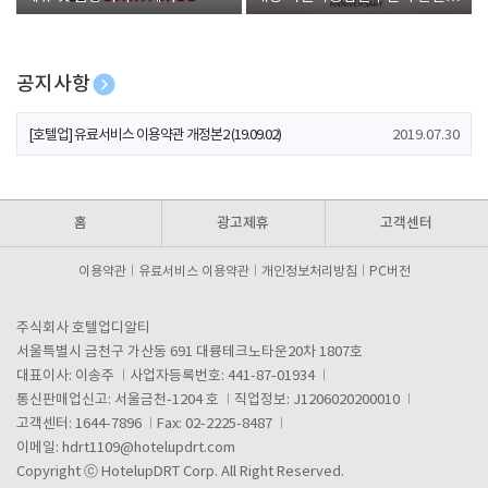
폰 증정
공지사항
[호텔업] 개인정보 처리방침 개정본1 (19.09.02)
2019.07.30
[호텔업] 유료서비스 이용약관 개정본2 (19.09.02)
2019.07.30
[호텔업] 개인정보 처리방침 개정본2 (19.09.02)
2019.07.30
홈
광고제휴
고객센터
이용약관
유료서비스 이용약관
개인정보처리방침
PC버전
주식회사 호텔업디알티
서울특별시 금천구 가산동 691 대륭테크노타운20차 1807호
대표이사: 이송주
사업자등록번호: 441-87-01934
통신판매업신고: 서울금천-1204 호
직업정보: J1206020200010
고객센터: 1644-7896
Fax: 02-2225-8487
이메일:
hdrt1109@hotelupdrt.com
Copyright ⓒ HotelupDRT Corp. All Right Reserved.