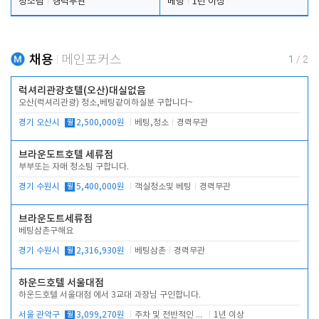
청소팀
경력무관
베팅
1년 이상
채용
메인포커스
1
/
2
럭셔리관광호텔(오산)대실없음
오산(럭셔리관광) 청소,베팅같이하실분 구합니다~
경기 오산시
월
2,500,000원
베팅,청소
경력무관
브라운도트호텔 세류점
부부또는 자매 청소팀 구합니다.
경기 수원시
월
5,400,000원
객실청소및 베팅
경력무관
브라운도트세류점
베팅삼촌구해요
경기 수원시
월
2,316,930원
베팅삼촌
경력무관
하운드호텔 서울대점
하운드호텔 서울대점 에서 3교대 과장님 구인합니다.
서울 관악구
월
3,099,270원
주차 및 전반적인 당번업무
1년 이상