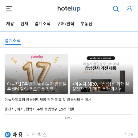
채용
인재
업계소식
구매/견적
부동산
업계소식
야놀자17주년 기념 야놀자 통합발
<야놀자 MRO, 숙박업소 위한 삼
주센터 할인 프로모션 진행
성전자 가전제품 특가 개시>
야놀자제휴점 금융혜택제공 위한 제휴 및 금융서비스 게시
울산시, 피서․행락지 주변 불법행위 19건 적발
더보기
채용
메인박스
1
/
5