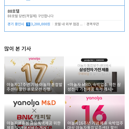
88호텔
88호텔 당번(격일제) 구인합니다
경기 용인시
월
3,200,000원
호텔 내 외부 점검 및 프런트 운영
경력무관
많이 본 기사
야놀자17주년 기념 야놀자 통합발
<야놀자 MRO, 숙박업소 위한 삼
주센터 할인 프로모션 진행
성전자 가전제품 특가 개시>
야놀자제휴점 금융혜택제공 위한
야놀자16주년 기념 제휴 숙박업주
제휴 및 금융서비스 게시
대상 야놀자통합발주센터 할인쿠