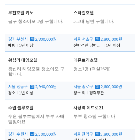
부천호텔 키노
스타일호텔
급구 청소이모 1명 구합니다.
3교대 당번 구합니다.
경기 부천시
월
2,800,000원
서울 서초구
월
2,800,000원
베팅
1년 이상
전반적인 당번업무
1년 이상
왕십리 태양모텔
레몬트리호텔
왕십리 태양모텔 청소이모 구
청소1명 (객실26개)
합니다.
서울 성동구
월
2,940,000원
서울 종로구
월
2,600,000원
청소
1년 이상
청소 외
경력무관
수원 블루호텔
사당역 메트로21
수원 블루호텔에서 부부 자매
부부 청소팀 구합니다
팀찾아요
경기 수원시
시
2,500,000원
서울 관악구
월
5,800,000원