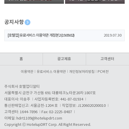
폰 증정
공지사항
[호텔업] 개인정보 처리방침 개정본1 (19.09.02)
2019.07.30
[호텔업] 유료서비스 이용약관 개정본2 (19.09.02)
2019.07.30
[호텔업] 개인정보 처리방침 개정본2 (19.09.02)
2019.07.30
홈
광고제휴
고객센터
이용약관
유료서비스 이용약관
개인정보처리방침
PC버전
주식회사 호텔업디알티
서울특별시 금천구 가산동 691 대륭테크노타운20차 1807호
대표이사: 이송주
사업자등록번호: 441-87-01934
통신판매업신고: 서울금천-1204 호
직업정보: J1206020200010
고객센터: 1644-7896
Fax: 02-2225-8487
이메일:
hdrt1109@hotelupdrt.com
Copyright ⓒ HotelupDRT Corp. All Right Reserved.