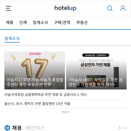
채용
인재
업계소식
구매/견적
부동산
업계소식
야놀자17주년 기념 야놀자 통합발
<야놀자 MRO, 숙박업소 위한 삼
주센터 할인 프로모션 진행
성전자 가전제품 특가 개시>
야놀자제휴점 금융혜택제공 위한 제휴 및 금융서비스 게시
울산시, 피서․행락지 주변 불법행위 19건 적발
더보기
채용
메인박스
1
/
4