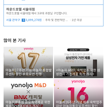
하운드호텔 서울대점
하운드호텔 서울대점 에서 3교대 과장님 구인합니다.
서울 관악구
월
3,099,270원
주차 및 전반적인 당번업무
1년 이상
많이 본 기사
야놀자17주년 기념 야놀자 통합발
<야놀자 MRO, 숙박업소 위한 삼
주센터 할인 프로모션 진행
성전자 가전제품 특가 개시>
야놀자제휴점 금융혜택제공 위한
야놀자16주년 기념 제휴 숙박업주
제휴 및 금융서비스 게시
대상 야놀자통합발주센터 할인쿠