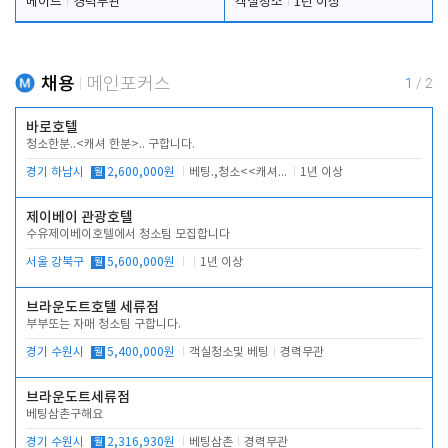
메이드
경력무관
객실청소
1년 이상
채용
메인포커스
1
/
2
바로호텔
청소한분..<캐셔 한분>.. 구합니다.
경기 하남시
월
2,600,000원
베팅.,청소<<캐셔 모셔봅니다.
1년 이상
제이베이 관광호텔
수유제이베이호텔에서 청소팀 모집합니다
서울 강북구
월
5,600,000원
1년 이상
브라운도트호텔 세류점
부부또는 자매 청소팀 구합니다.
경기 수원시
월
5,400,000원
객실청소및 베팅
경력무관
브라운도트세류점
베팅삼촌구해요
경기 수원시
월
2,316,930원
베팅삼촌
경력무관