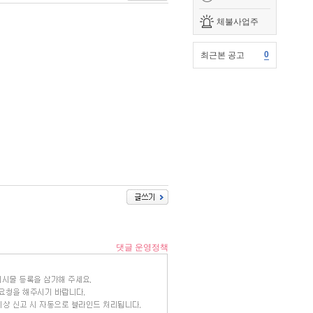
체불사업주
0
최근본 공고