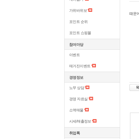
가위바위보
때문에
포인트 순위
포인트 쇼핑몰
참여마당
이벤트
매거진이벤트
경영정보
노무 상담
경영 자료실
소액매물
시세/매출정보
취업톡