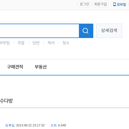
로그인
회원가입
모바일
로고
상세검색
부부팀
주말
당번
캐셔
청소
구매견적
부동산
수다방
등록일
2013.08.22 23:17:32
조회
6,548