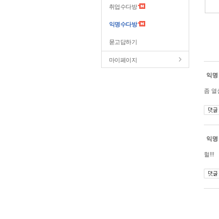
취업수다방
익명수다방
묻고답하기
마이페이지