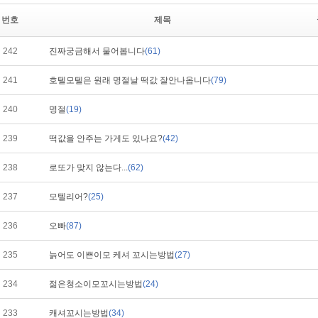
번호
제목
242
진짜궁금해서 물어봅니다
(61)
241
호텔모텔은 원래 명절날 떡값 잘안나옵니다
(79)
240
명절
(19)
239
떡값을 안주는 가게도 있나요?
(42)
238
로또가 맞지 않는다...
(62)
237
모텔리어?
(25)
236
오빠
(87)
235
늙어도 이쁜이모 케셔 꼬시는방법
(27)
234
젊은청소이모꼬시는방법
(24)
233
캐셔꼬시는방법
(34)