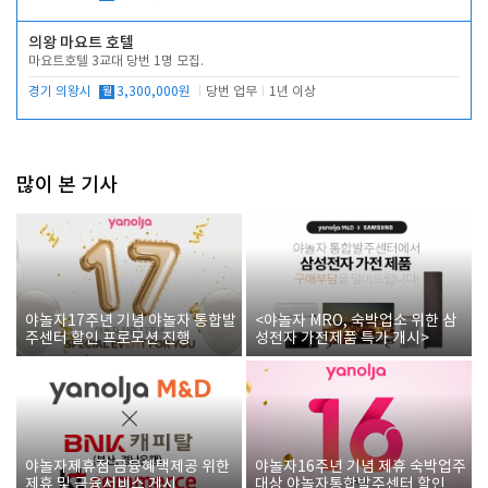
의왕 마요트 호텔
마요트호텔 3교대 당번 1명 모집.
경기 의왕시
월
3,300,000원
당번 업무
1년 이상
많이 본 기사
야놀자17주년 기념 야놀자 통합발
<야놀자 MRO, 숙박업소 위한 삼
주센터 할인 프로모션 진행
성전자 가전제품 특가 개시>
야놀자제휴점 금융혜택제공 위한
야놀자16주년 기념 제휴 숙박업주
제휴 및 금융서비스 게시
대상 야놀자통합발주센터 할인쿠