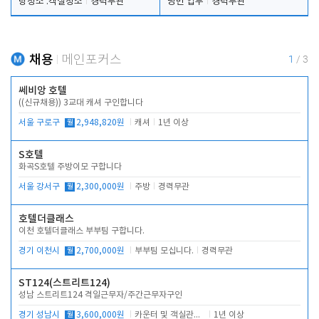
탕청소 .객실청소
경력무관
당번 업무
경력무관
채용
메인포커스
1
/
3
쎄비앙 호텔
((신규채용)) 3교대 캐셔 구인합니다
서울 구로구
월
2,948,820원
캐셔
1년 이상
S호텔
화곡S호텔 주방이모 구합니다
서울 강서구
월
2,300,000원
주방
경력무관
호텔더클래스
이천 호텔더클래스 부부팀 구합니다.
경기 이천시
월
2,700,000원
부부팀 모십니다.
경력무관
ST124(스트리트124)
성남 스트리트124 격일근무자/주간근무자구인
경기 성남시
월
3,600,000원
카운터 및 객실관리 전반
1년 이상