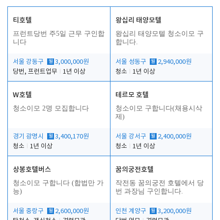
티호텔
왕십리 태양모텔
프런트당번 주5일 근무 구인합
왕십리 태양모텔 청소이모 구
니다
합니다.
서울 강동구
월
3,000,000원
서울 성동구
월
2,940,000원
당번, 프런트업무
1년 이상
청소
1년 이상
W호텔
테르모 호텔
청소이모 2명 모집합니다
청소이모 구합니다(채용시삭
제)
경기 광명시
월
3,400,170원
서울 강서구
월
2,400,000원
청소
1년 이상
청소
1년 이상
상봉호텔버스
꿈의궁전호텔
청소이모 구합니다 (합법만 가
작전동 꿈의궁전 호텔에서 당
능)
번 과장님 구인합니다.
서울 중랑구
월
2,600,000원
인천 계양구
월
3,200,000원