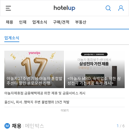
채용
인재
업계소식
구매/견적
부동산
업계소식
야놀자17주년 기념 야놀자 통합발
<야놀자 MRO, 숙박업소 위한 삼
주센터 할인 프로모션 진행
성전자 가전제품 특가 개시>
야놀자제휴점 금융혜택제공 위한 제휴 및 금융서비스 게시
울산시, 피서․행락지 주변 불법행위 19건 적발
더보기
채용
메인박스
1
/
6