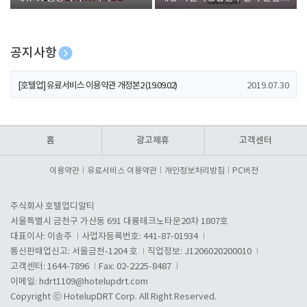
폰 증정
공지사항
[호텔업] 개인정보 처리방침 개정본1 (19.09.02)
2019.07.30
[호텔업] 유료서비스 이용약관 개정본2 (19.09.02)
2019.07.30
[호텔업] 개인정보 처리방침 개정본2 (19.09.02)
2019.07.30
홈
광고제휴
고객센터
이용약관
유료서비스 이용약관
개인정보처리방침
PC버전
주식회사 호텔업디알티
서울특별시 금천구 가산동 691 대륭테크노타운20차 1807호
대표이사: 이송주
사업자등록번호: 441-87-01934
통신판매업신고: 서울금천-1204 호
직업정보: J1206020200010
고객센터: 1644-7896
Fax: 02-2225-8487
이메일:
hdrt1109@hotelupdrt.com
Copyright ⓒ HotelupDRT Corp. All Right Reserved.