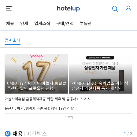
채용
인재
업계소식
구매/견적
부동산
업계소식
야놀자17주년 기념 야놀자 통합발
<야놀자 MRO, 숙박업소 위한 삼
주센터 할인 프로모션 진행
성전자 가전제품 특가 개시>
야놀자제휴점 금융혜택제공 위한 제휴 및 금융서비스 게시
울산시, 피서․행락지 주변 불법행위 19건 적발
더보기
채용
메인박스
1
/
3