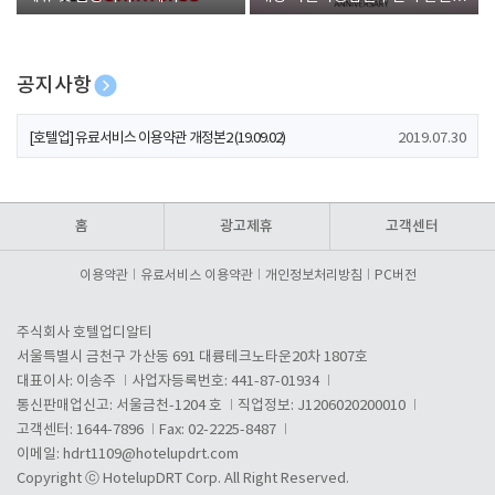
폰 증정
공지사항
[호텔업] 개인정보 처리방침 개정본1 (19.09.02)
2019.07.30
[호텔업] 유료서비스 이용약관 개정본2 (19.09.02)
2019.07.30
[호텔업] 개인정보 처리방침 개정본2 (19.09.02)
2019.07.30
홈
광고제휴
고객센터
이용약관
유료서비스 이용약관
개인정보처리방침
PC버전
주식회사 호텔업디알티
서울특별시 금천구 가산동 691 대륭테크노타운20차 1807호
대표이사: 이송주
사업자등록번호: 441-87-01934
통신판매업신고: 서울금천-1204 호
직업정보: J1206020200010
고객센터: 1644-7896
Fax: 02-2225-8487
이메일:
hdrt1109@hotelupdrt.com
Copyright ⓒ HotelupDRT Corp. All Right Reserved.