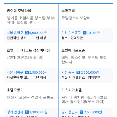
방이동 호텔라움
소마호텔
방이동 호텔라움 청소팀(부부/
주말청소이모알바
자매) 모집합니다.
서울 송파구
월
5,600,000원
인천 미추홀구
시
10,030원
전반적인 청소 업무(객실청소.객실정리)
1년 이상
청소
경력무관
호텔 디 아티스트 성신여대점
호텔에어포트준
3교대 프론트(격,비,비)
베팅, 청소이모, 부부팀 모집
합니다.
서울 성북구
월
2,900,000원
인천 중구
월
2,500,000원
객실판매 및 고객응대
1년 이상
객실 및 호텔청소
경력무관
호텔오로이
이스키아호텔
안산시 고잔동 격일제 프론트
용인에 위치한 이스키아호텔
에서 청소원2명(부부,자매)을
모집합니다..
경기 안산시
월
3,300,000원
경기 용인시
월
2,600,000원