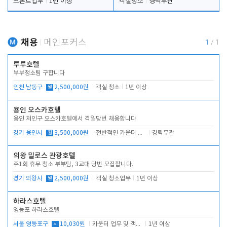
프론트업무
1년 이상
객실청소
경력무관
채용
메인포커스
1
/
1
루루호텔
부부청소팀 구합니다
인천 남동구
월
2,500,000원
객실 청소
1년 이상
용인 오스카호텔
용인 처인구 오스카호텔에서 격일당번 채용합니다
경기 용인시
월
3,500,000원
전반적인 카운터 업무
경력무관
의왕 밀로스 관광호텔
주1회 휴무 청소 부부팀, 3교대 당번 모집합니다.
경기 의왕시
월
2,500,000원
객실 청소업무
1년 이상
하라스호텔
영등포 하라스호텔
서울 영등포구
시
10,030원
카운터 업무 및 객실관리(청소상태 확인, 객실판매)
1년 이상