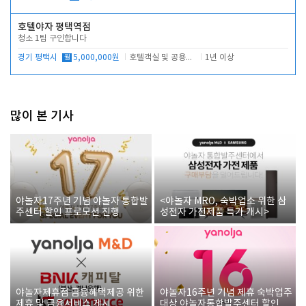
호텔야자 평택역점
청소 1팀 구인합니다
경기 평택시
월
5,000,000원
호텔객실 및 공용시설 청소 관리
1년 이상
많이 본 기사
야놀자17주년 기념 야놀자 통합발
<야놀자 MRO, 숙박업소 위한 삼
주센터 할인 프로모션 진행
성전자 가전제품 특가 개시>
야놀자제휴점 금융혜택제공 위한
야놀자16주년 기념 제휴 숙박업주
제휴 및 금융서비스 게시
대상 야놀자통합발주센터 할인쿠