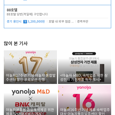
88호텔
88호텔 당번(격일제) 구인합니다
경기 용인시
월
3,200,000원
호텔 내 외부 점검 및 프런트 운영
경력무관
많이 본 기사
야놀자17주년 기념 야놀자 통합발
<야놀자 MRO, 숙박업소 위한 삼
주센터 할인 프로모션 진행
성전자 가전제품 특가 개시>
야놀자제휴점 금융혜택제공 위한
야놀자16주년 기념 제휴 숙박업주
제휴 및 금융서비스 게시
대상 야놀자통합발주센터 할인쿠