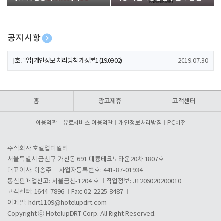
폰 증정
공지사항
[호텔업] 개인정보 처리방침 개정본2 (19.09.02)
2019.07.30
[호텔업] 개인정보 처리방침 개정본1 (19.09.02)
2019.07.30
[호텔업] 유료서비스 이용약관 개정본2 (19.09.02)
2019.07.30
홈
광고제휴
고객센터
이용약관
유료서비스 이용약관
개인정보처리방침
PC버전
주식회사 호텔업디알티
서울특별시 금천구 가산동 691 대륭테크노타운20차 1807호
대표이사: 이송주
사업자등록번호: 441-87-01934
통신판매업신고: 서울금천-1204 호
직업정보: J1206020200010
고객센터: 1644-7896
Fax: 02-2225-8487
이메일:
hdrt1109@hotelupdrt.com
Copyright ⓒ HotelupDRT Corp. All Right Reserved.