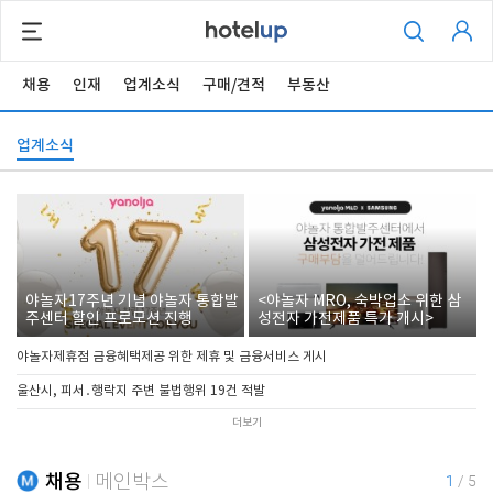
채용
인재
업계소식
구매/견적
부동산
업계소식
야놀자17주년 기념 야놀자 통합발
<야놀자 MRO, 숙박업소 위한 삼
주센터 할인 프로모션 진행
성전자 가전제품 특가 개시>
야놀자제휴점 금융혜택제공 위한 제휴 및 금융서비스 게시
울산시, 피서․행락지 주변 불법행위 19건 적발
더보기
채용
메인박스
1
/
5