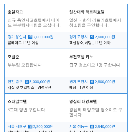
호텔자고
일산대화 라트리호텔
신규 용인자고호텔에서 메이
일산 대화역 라트리호텔에서
드 부부팀자매팀을 모십니다.
청소팀을 구인합니다.
경기 용인시
월
2,800,000원
경기 고양시
시
2,600,000원
룸메이드
1년 이상
객실청소,베팅 ,
1년 이하
호텔준
부천호텔 키노
부부팀 모집합니다.
급구 청소이모 1명 구합니다.
인천 중구
월
5,000,000원
경기 부천시
월
2,800,000원
객실 및 호텔청소
경력무관
베팅
1년 이상
스타일호텔
왕십리 태양모텔
3교대 당번 구합니다.
왕십리 태양모텔 청소이모 구
합니다.
서울 서초구
월
2,800,000원
서울 성동구
월
2,940,000원