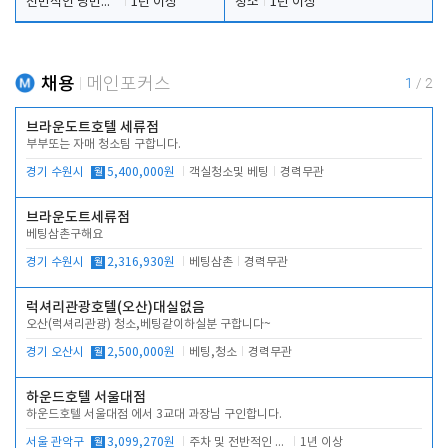
전반적인 당번업무
1년 이상
청소
1년 이상
채용
메인포커스
1
/
2
브라운도트호텔 세류점
부부또는 자매 청소팀 구합니다.
경기 수원시
월
5,400,000원
객실청소및 베팅
경력무관
브라운도트세류점
베팅삼촌구해요
경기 수원시
월
2,316,930원
베팅삼촌
경력무관
럭셔리관광호텔(오산)대실없음
오산(럭셔리관광) 청소,베팅같이하실분 구합니다~
경기 오산시
월
2,500,000원
베팅,청소
경력무관
하운드호텔 서울대점
하운드호텔 서울대점 에서 3교대 과장님 구인합니다.
서울 관악구
월
3,099,270원
주차 및 전반적인 당번업무
1년 이상