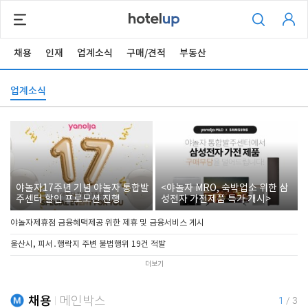
채용
인재
업계소식
구매/견적
부동산
업계소식
야놀자17주년 기념 야놀자 통합발
<야놀자 MRO, 숙박업소 위한 삼
주센터 할인 프로모션 진행
성전자 가전제품 특가 개시>
야놀자제휴점 금융혜택제공 위한 제휴 및 금융서비스 게시
울산시, 피서․행락지 주변 불법행위 19건 적발
더보기
채용
메인박스
1
/
3