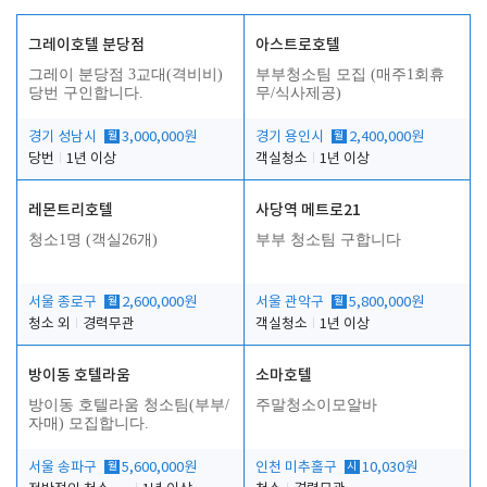
그레이호텔 분당점
아스트로호텔
그레이 분당점 3교대(격비비)
부부청소팀 모집 (매주1회휴
당번 구인합니다.
무/식사제공)
경기 성남시
월
3,000,000원
경기 용인시
월
2,400,000원
당번
1년 이상
객실청소
1년 이상
레몬트리호텔
사당역 메트로21
청소1명 (객실26개)
부부 청소팀 구합니다
서울 종로구
월
2,600,000원
서울 관악구
월
5,800,000원
청소 외
경력무관
객실청소
1년 이상
방이동 호텔라움
소마호텔
방이동 호텔라움 청소팀(부부/
주말청소이모알바
자매) 모집합니다.
서울 송파구
월
5,600,000원
인천 미추홀구
시
10,030원