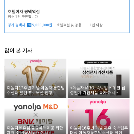
호텔야자 평택역점
청소 1팀 구인합니다
경기 평택시
월
5,000,000원
호텔객실 및 공용시설 청소 관리
1년 이상
많이 본 기사
야놀자17주년 기념 야놀자 통합발
<야놀자 MRO, 숙박업소 위한 삼
주센터 할인 프로모션 진행
성전자 가전제품 특가 개시>
야놀자제휴점 금융혜택제공 위한
야놀자16주년 기념 제휴 숙박업주
제휴 및 금융서비스 게시
대상 야놀자통합발주센터 할인쿠