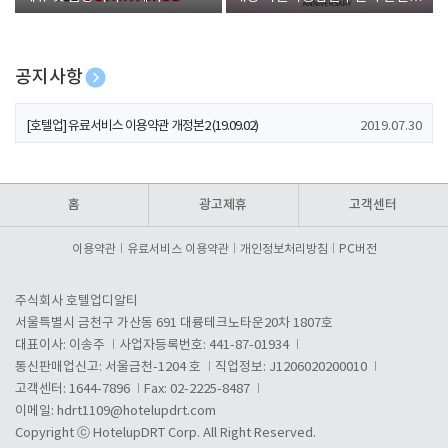
폰 증정
공지사항
[호텔업] 개인정보 처리방침 개정본1 (19.09.02)
2019.07.30
[호텔업] 유료서비스 이용약관 개정본2 (19.09.02)
2019.07.30
[호텔업] 개인정보 처리방침 개정본2 (19.09.02)
2019.07.30
홈
광고제휴
고객센터
이용약관
유료서비스 이용약관
개인정보처리방침
PC버전
주식회사 호텔업디알티
서울특별시 금천구 가산동 691 대륭테크노타운20차 1807호
대표이사: 이송주
사업자등록번호: 441-87-01934
통신판매업신고: 서울금천-1204 호
직업정보: J1206020200010
고객센터: 1644-7896
Fax: 02-2225-8487
이메일:
hdrt1109@hotelupdrt.com
Copyright ⓒ HotelupDRT Corp. All Right Reserved.