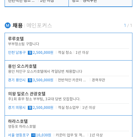
전반적인 청소 업무(객실청소.객실정리)
1년 이상
청소
경력무관
채용
메인포커스
1
/
1
루루호텔
부부청소팀 구합니다
인천 남동구
월
2,500,000원
객실 청소
1년 이상
용인 오스카호텔
용인 처인구 오스카호텔에서 격일당번 채용합니다
경기 용인시
월
3,500,000원
전반적인 카운터 업무
경력무관
의왕 밀로스 관광호텔
주1회 휴무 청소 부부팀, 3교대 당번 모집합니다.
경기 의왕시
월
2,500,000원
객실 청소업무
1년 이상
하라스호텔
영등포 하라스호텔
서울 영등포구
시
10,030원
카운터 업무 및 객실관리(청소상태 확인, 객실판매)
1년 이상