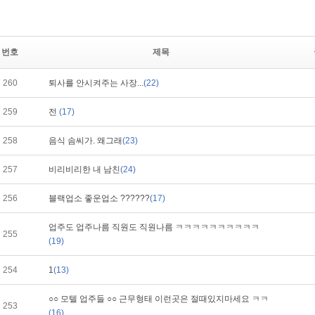
번호
제목
260
퇴사를 안시켜주는 사장...
(22)
259
전
(17)
258
음식 솜씨가. 왜그래
(23)
257
비리비리한 내 남친
(24)
256
블랙업소 좋운업소 ??????
(17)
업주도 업주나름 직원도 직원나름 ㅋㅋㅋㅋㅋㅋㅋㅋㅋㅋ
255
(19)
254
1
(13)
○○ 모텔 업주들 ○○ 근무형태 이런곳은 절때있지마세요 ㅋㅋ
253
(16)