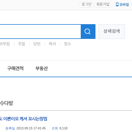
로그인
회원가입
모바일
로고
상세검색
부부팀
주말
당번
캐셔
청소
구매견적
부동산
수다방
도 이쁜이모 케셔 꼬시는방법
등록일
2013.09.15 17:41:45
조회
8,118