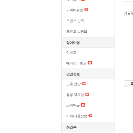
가위바위보
댓글덜
포인트 순위
포인트 쇼핑몰
참여마당
이벤트
매거진이벤트
경영정보
노무 상담
경영 자료실
소액매물
시세/매출정보
취업톡