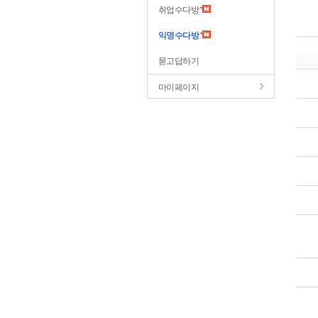
취업수다방
익명수다방
묻고답하기
마이페이지