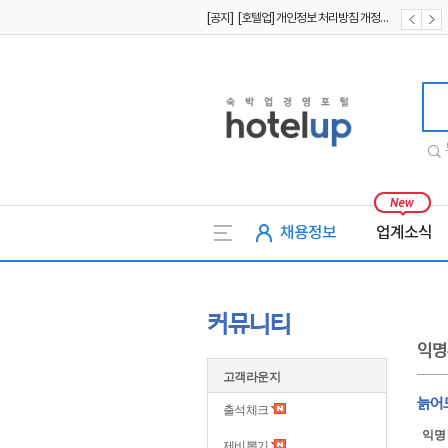
[공지] [호텔업] 개인정보 처리방침 개정본1 (19.09.02)
[공지] [호텔업] 유료서비스 이용약관 개정본2 (19.09.02)
호텔업
채용정보
업계소식
커뮤니티
익명
고객라운지
늙어
출석체크
익명
제비뽑기