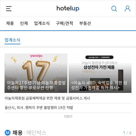
채용
인재
업계소식
구매/견적
부동산
업계소식
야놀자17주년 기념 야놀자 통합발
<야놀자 MRO, 숙박업소 위한 삼
주센터 할인 프로모션 진행
성전자 가전제품 특가 개시>
야놀자제휴점 금융혜택제공 위한 제휴 및 금융서비스 게시
울산시, 피서․행락지 주변 불법행위 19건 적발
더보기
채용
메인박스
1
/
4