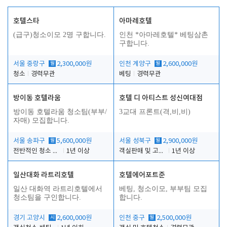
호텔스타
아마레호텔
(급구)청소이모 2명 구합니다.
인천 *아마레호텔* 베팅삼촌
구합니다.
서울 중랑구
월
2,300,000원
인천 계양구
월
2,600,000원
청소
경력무관
베팅
경력무관
방이동 호텔라움
호텔 디 아티스트 성신여대점
방이동 호텔라움 청소팀(부부/
3교대 프론트(격,비,비)
자매) 모집합니다.
서울 송파구
월
5,600,000원
서울 성북구
월
2,900,000원
전반적인 청소 업무(객실청소.객실정리)
1년 이상
객실판매 및 고객응대
1년 이상
일산대화 라트리호텔
호텔에어포트준
일산 대화역 라트리호텔에서
베팅, 청소이모, 부부팀 모집
청소팀을 구인합니다.
합니다.
경기 고양시
시
2,600,000원
인천 중구
월
2,500,000원