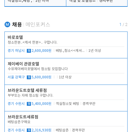
객실청소,베팅 ,
1년 이하
객실 및 호텔청소
경력무관
채용
메인포커스
1
/
2
바로호텔
청소한분..<캐셔 한분>.. 구합니다.
경기 하남시
월
2,600,000원
베팅.,청소<<캐셔 모셔봅니다.
1년 이상
제이베이 관광호텔
수유제이베이호텔에서 청소팀 모집합니다
서울 강북구
월
5,600,000원
1년 이상
브라운도트호텔 세류점
부부또는 자매 청소팀 구합니다.
경기 수원시
월
5,400,000원
객실청소및 베팅
경력무관
브라운도트세류점
베팅삼촌구해요
경기 수원시
월
2,316,930원
베팅삼촌
경력무관