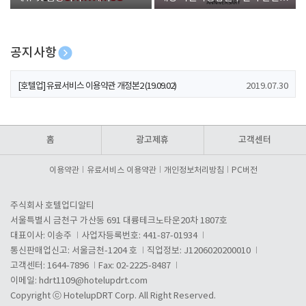
폰 증정
공지사항
[호텔업] 개인정보 처리방침 개정본1 (19.09.02)
2019.07.30
[호텔업] 유료서비스 이용약관 개정본2 (19.09.02)
2019.07.30
[호텔업] 개인정보 처리방침 개정본2 (19.09.02)
2019.07.30
홈
광고제휴
고객센터
이용약관
유료서비스 이용약관
개인정보처리방침
PC버전
주식회사 호텔업디알티
서울특별시 금천구 가산동 691 대륭테크노타운20차 1807호
대표이사: 이송주
사업자등록번호: 441-87-01934
통신판매업신고: 서울금천-1204 호
직업정보: J1206020200010
고객센터: 1644-7896
Fax: 02-2225-8487
이메일:
hdrt1109@hotelupdrt.com
Copyright ⓒ HotelupDRT Corp. All Right Reserved.