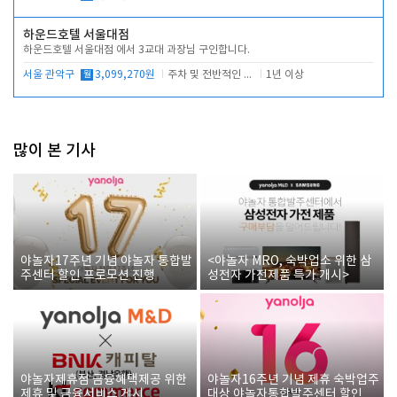
하운드호텔 서울대점
하운드호텔 서울대점 에서 3교대 과장님 구인합니다.
서울 관악구
월
3,099,270원
주차 및 전반적인 당번업무
1년 이상
많이 본 기사
야놀자17주년 기념 야놀자 통합발
<야놀자 MRO, 숙박업소 위한 삼
주센터 할인 프로모션 진행
성전자 가전제품 특가 개시>
야놀자제휴점 금융혜택제공 위한
야놀자16주년 기념 제휴 숙박업주
제휴 및 금융서비스 게시
대상 야놀자통합발주센터 할인쿠