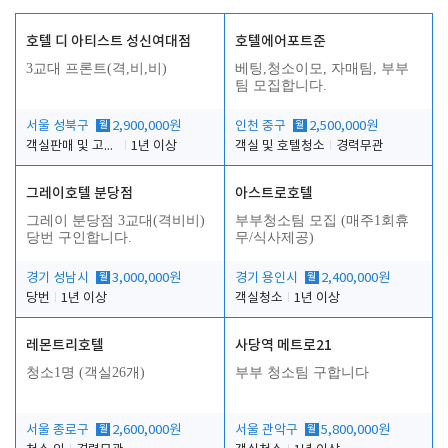
호텔 디 아티스트 성신여대점
호텔에어포트준
3교대 프론트(격,비,비)
베팅,청소이모, 자매팀, 부부
팀 모집합니다.
서울 성북구
월
2,900,000원
인천 중구
월
2,500,000원
객실판매 및 고객응대
1년 이상
객실 및 호텔청소
경력무관
그레이호텔 분당점
아스트로호텔
그레이 분당점 3교대(격비비)
부부청소팀 모집 (매주1회휴
당번 구인합니다.
무/식사제공)
경기 성남시
월
3,000,000원
경기 용인시
월
2,400,000원
당번
1년 이상
객실청소
1년 이상
레몬트리호텔
사당역 메트로21
청소1명 (객실26개)
부부 청소팀 구합니다
서울 종로구
월
2,600,000원
서울 관악구
월
5,800,000원