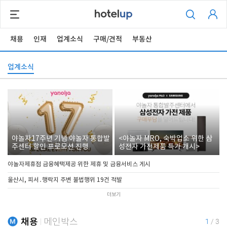
채용
인재
업계소식
구매/견적
부동산
업계소식
야놀자17주년 기념 야놀자 통합발
<야놀자 MRO, 숙박업소 위한 삼
주센터 할인 프로모션 진행
성전자 가전제품 특가 개시>
야놀자제휴점 금융혜택제공 위한 제휴 및 금융서비스 게시
울산시, 피서․행락지 주변 불법행위 19건 적발
더보기
채용
메인박스
1
/
3