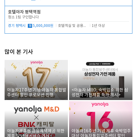
호텔야자 평택역점
청소 1팀 구인합니다
경기 평택시
월
5,000,000원
호텔객실 및 공용시설 청소 관리
1년 이상
많이 본 기사
야놀자17주년 기념 야놀자 통합발
<야놀자 MRO, 숙박업소 위한 삼
주센터 할인 프로모션 진행
성전자 가전제품 특가 개시>
야놀자제휴점 금융혜택제공 위한
야놀자16주년 기념 제휴 숙박업주
제휴 및 금융서비스 게시
대상 야놀자통합발주센터 할인쿠