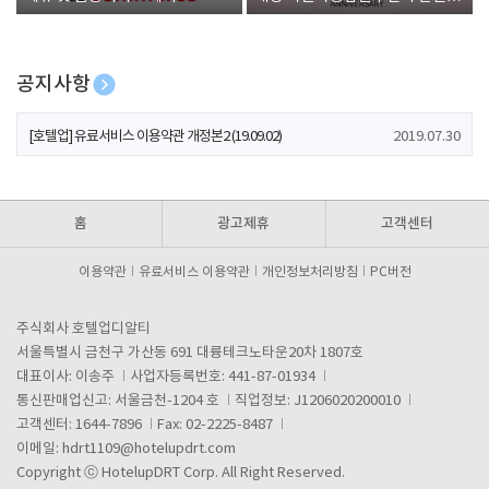
폰 증정
공지사항
[호텔업] 개인정보 처리방침 개정본1 (19.09.02)
2019.07.30
[호텔업] 유료서비스 이용약관 개정본2 (19.09.02)
2019.07.30
[호텔업] 개인정보 처리방침 개정본2 (19.09.02)
2019.07.30
홈
광고제휴
고객센터
이용약관
유료서비스 이용약관
개인정보처리방침
PC버전
주식회사 호텔업디알티
서울특별시 금천구 가산동 691 대륭테크노타운20차 1807호
대표이사: 이송주
사업자등록번호: 441-87-01934
통신판매업신고: 서울금천-1204 호
직업정보: J1206020200010
고객센터: 1644-7896
Fax: 02-2225-8487
이메일:
hdrt1109@hotelupdrt.com
Copyright ⓒ HotelupDRT Corp. All Right Reserved.