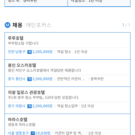
청소 외
경력무관
객실청소
1년 이상
채용
메인포커스
1
/
1
루루호텔
부부청소팀 구합니다
인천 남동구
월
2,500,000원
객실 청소
1년 이상
용인 오스카호텔
용인 처인구 오스카호텔에서 격일당번 채용합니다
경기 용인시
월
3,500,000원
전반적인 카운터 업무
경력무관
의왕 밀로스 관광호텔
주1회 휴무 청소 부부팀, 3교대 당번 모집합니다.
경기 의왕시
월
2,500,000원
객실 청소업무
1년 이상
하라스호텔
영등포 하라스호텔
서울 영등포구
시
10,030원
카운터 업무 및 객실관리(청소상태 확인, 객실판매)
1년 이상