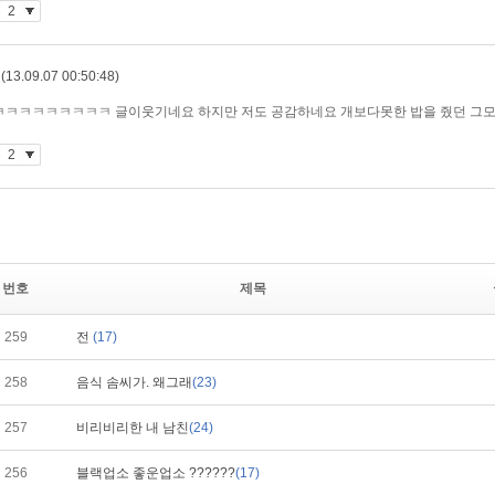
번호
제목
259
전
(17)
258
음식 솜씨가. 왜그래
(23)
257
비리비리한 내 남친
(24)
256
블랙업소 좋운업소 ??????
(17)