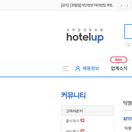
[공지] [호텔업] 유료서비스 이용약관 개정본2 (19.09.02)
[공지] [호텔업] 개인정보 처리방침 개정본2 (19.09.02)
호텔업
채용정보
업계소식
커뮤니티
익명
고객라운지
최악
출석체크
익명
제비뽑기