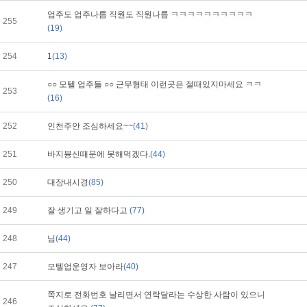
업주도 업주나름 직원도 직원나름 ㅋㅋㅋㅋㅋㅋㅋㅋㅋㅋ
255
(19)
254
1
(13)
○○ 모텔 업주들 ○○ 근무형태 이런곳은 절때있지마세요 ㅋㅋ
253
(16)
252
인천주안 조심하세요~~
(41)
251
바지븅신때문에 못해먹겠다.
(44)
250
대장내시경
(85)
249
잘 생기고 일 잘하다고
(77)
248
님
(44)
247
모텔업운영자 보아라
(40)
쪽지로 전화번호 날리면서 연락달라는 수상한 사람이 있으니
246