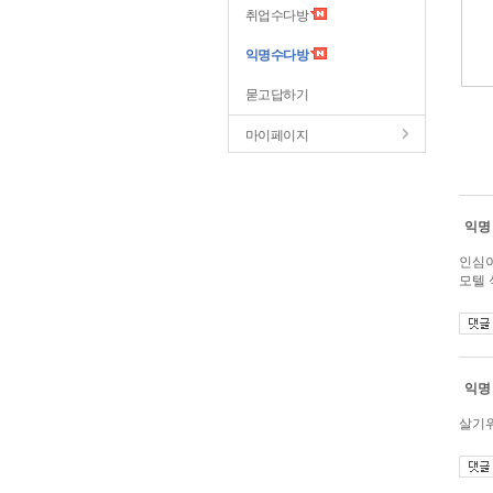
취업수다방
익명수다방
묻고답하기
마이페이지