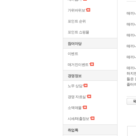
가위바위보
매끼니
포인트 순위
매끼니
포인트 쇼핑몰
매끼니
참여마당
매끼
이벤트
매끼니
매거진이벤트
매끼니
하지만
경영정보
들은 
줄터이
노무 상담
경영 자료실
소액매물
시세/매출정보
취업톡