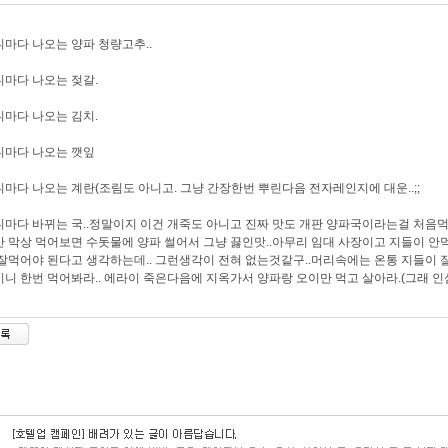
마다 나오는 양파 청량고추..
마다 나오는 젖갈.
마다 나오는 김치.
니마다 나오는 깻잎
마다 나오는 계란(조림도 아니고. 그냥 간장한번 뿌린다음 전자레인지에 대운..;;
마다 바뀌는 국..정말이지 이건 개죽도 아니고 진짜 맛도 개판 양파국이라는걸 처음먹어
 막상 먹어보면 수돗물에 양파 썰어서 그냥 끓인맛..아무리 임대 사장이고 지들이 
잘먹어야 된다고 생각하는데.. 그런생각이 전혀 없는것같구..머리속에는 온통 지들이 
니 한번 먹어봐라.. 에라이 죽은다음에 지옥가서 양파랑 오이만 먹고 살아라.(그래 인