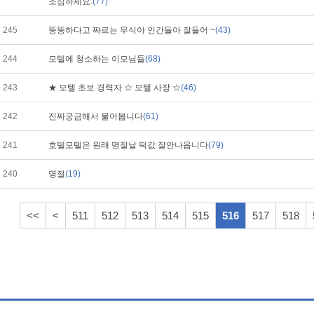
조심하세요.
(77)
245
뚱뚱하다고 짜르는 무식아 인간들아 잘들어 ~
(43)
244
모텔에 청소하는 이모님들
(68)
243
★ 모텔 초보 경력자 ☆ 모텔 사장 ☆
(46)
242
진짜궁금해서 물어봅니다
(61)
241
호텔모텔은 원래 명절날 떡값 잘안나옵니다
(79)
240
명절
(19)
<<
<
511
512
513
514
515
516
517
518