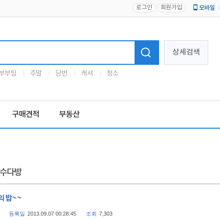
로그인
회원가입
모바일
로고
상세검색
부부팀
주말
당번
캐셔
청소
구매견적
부동산
수다방
의 밥~~
등록일
2013.09.07 00:28:45
조회
7,303