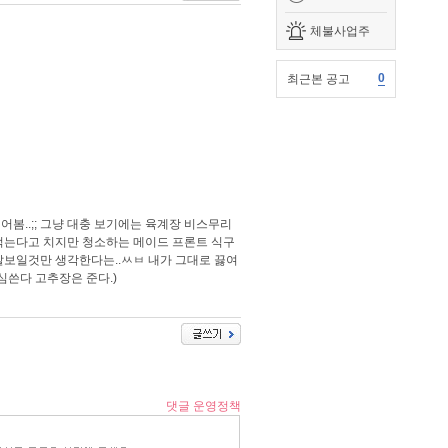
체불사업주
0
최근본 공고
봄..;; 그냥 대충 보기에는 육계장 비스무리
안먹는다고 치지만 청소하는 메이드 프론트 식구
잘보일것만 생각한다는..ㅆㅂ 내가 그대로 끓여
심쓴다 고추장은 준다.)