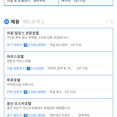
객실 및 호텔청소
경력무관
메이드
1년 이상
채용
메인포커스
1
/
2
의왕 밀로스 관광호텔
주1회 휴무 청소 부부팀, 3교대 당번 모집합니다.
경기 의왕시
월
2,500,000원
객실 청소업무
1년 이상
하라스호텔
영등포 하라스호텔
서울 영등포구
시
10,030원
카운터 업무 및 객실관리(청소상태 확인, 객실판매)
1년 이상
루루호텔
부부청소팀 구합니다
인천 남동구
월
2,500,000원
객실 청소
1년 이상
용인 오스카호텔
용인 처인구 오스카호텔에서 격일당번 채용합니다
경기 용인시
월
3,500,000원
전반적인 카운터 업무
경력무관