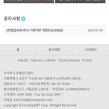
폰 증정
공지사항
[호텔업] 개인정보 처리방침 개정본1 (19.09.02)
2019.07.30
[호텔업] 유료서비스 이용약관 개정본2 (19.09.02)
2019.07.30
[호텔업] 개인정보 처리방침 개정본2 (19.09.02)
2019.07.30
홈
광고제휴
고객센터
이용약관
유료서비스 이용약관
개인정보처리방침
PC버전
주식회사 호텔업디알티
서울특별시 금천구 가산동 691 대륭테크노타운20차 1807호
대표이사: 이송주
사업자등록번호: 441-87-01934
통신판매업신고: 서울금천-1204 호
직업정보: J1206020200010
고객센터: 1644-7896
Fax: 02-2225-8487
이메일:
hdrt1109@hotelupdrt.com
Copyright ⓒ HotelupDRT Corp. All Right Reserved.