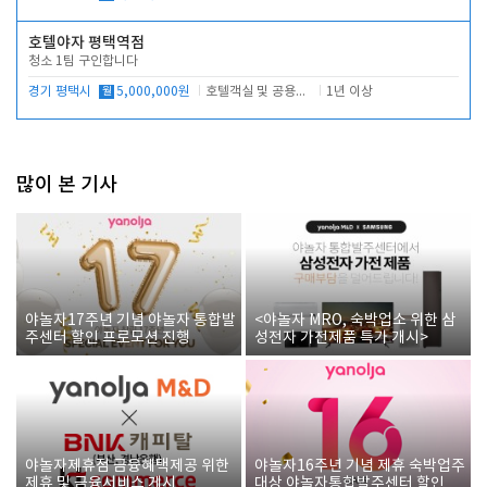
호텔야자 평택역점
청소 1팀 구인합니다
경기 평택시
월
5,000,000원
호텔객실 및 공용시설 청소 관리
1년 이상
많이 본 기사
야놀자17주년 기념 야놀자 통합발
<야놀자 MRO, 숙박업소 위한 삼
주센터 할인 프로모션 진행
성전자 가전제품 특가 개시>
야놀자제휴점 금융혜택제공 위한
야놀자16주년 기념 제휴 숙박업주
제휴 및 금융서비스 게시
대상 야놀자통합발주센터 할인쿠