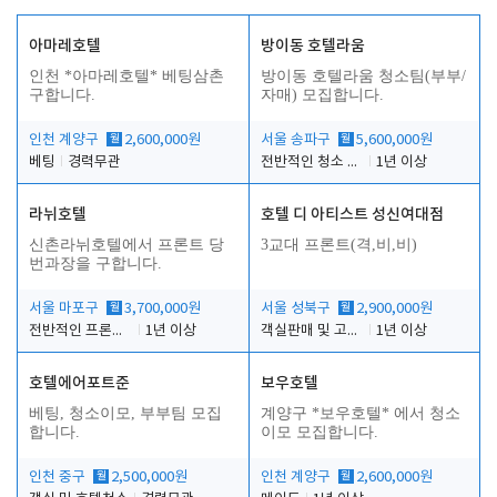
아마레호텔
방이동 호텔라움
인천 *아마레호텔* 베팅삼촌
방이동 호텔라움 청소팀(부부/
구합니다.
자매) 모집합니다.
인천 계양구
월
2,600,000원
서울 송파구
월
5,600,000원
베팅
경력무관
전반적인 청소 업무(객실청소.객실정리)
1년 이상
라뉘호텔
호텔 디 아티스트 성신여대점
신촌라뉘호텔에서 프론트 당
3교대 프론트(격,비,비)
번과장을 구합니다.
서울 마포구
월
3,700,000원
서울 성북구
월
2,900,000원
전반적인 프론트 당번업무
1년 이상
객실판매 및 고객응대
1년 이상
호텔에어포트준
보우호텔
베팅, 청소이모, 부부팀 모집
계양구 *보우호텔* 에서 청소
합니다.
이모 모집합니다.
인천 중구
월
2,500,000원
인천 계양구
월
2,600,000원