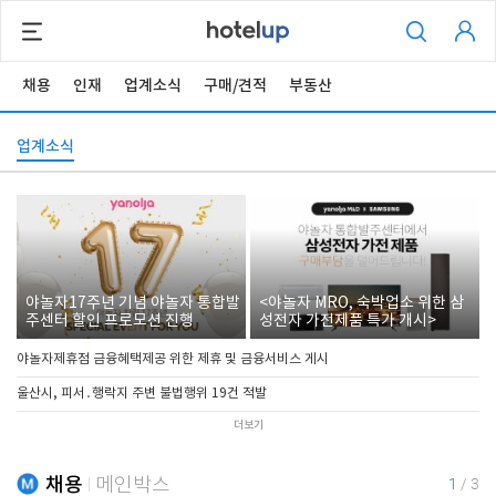
채용
인재
업계소식
구매/견적
부동산
업계소식
야놀자17주년 기념 야놀자 통합발
<야놀자 MRO, 숙박업소 위한 삼
주센터 할인 프로모션 진행
성전자 가전제품 특가 개시>
야놀자제휴점 금융혜택제공 위한 제휴 및 금융서비스 게시
울산시, 피서․행락지 주변 불법행위 19건 적발
더보기
채용
메인박스
1
/
3