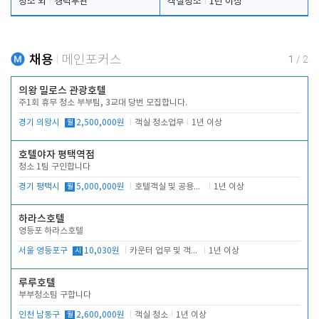
청소 외
경력무관
객실청소
1년 이상
채용
메인포커스
1
/
2
의왕 밀로스 관광호텔
주1회 휴무 청소 부부팀, 3교대 당번 모집합니다.
경기 의왕시
월
2,500,000원
객실 청소업무
1년 이상
호텔야자 평택역점
청소 1팀 구인합니다
경기 평택시
월
5,000,000원
호텔객실 및 공용시설 청소 관리
1년 이상
하라스호텔
영등포 하라스호텔
서울 영등포구
시
10,030원
카운터 업무 및 객실관리(청소상태 확인, 객실판매)
1년 이상
루루호텔
부부청소팀 구합니다
인천 남동구
월
2,600,000원
객실 청소
1년 이상