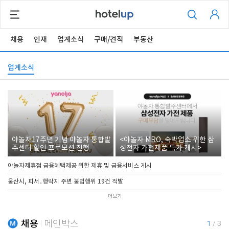
채용
인재
업계소식
구매/견적
부동산
업계소식
야놀자17주년 기념 야놀자 통합발
<야놀자 MRO, 숙박업소 위한 삼
주센터 할인 프로모션 진행
성전자 가전제품 특가 개시>
야놀자제휴점 금융혜택제공 위한 제휴 및 금융서비스 게시
울산시, 피서․행락지 주변 불법행위 19건 적발
더보기
채용
메인박스
1
/
3