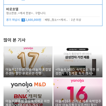
바로호텔
청소한분..<캐셔 한분>.. 구합니다.
경기 하남시
월
2,600,000원
베팅.,청소<<캐셔 모셔봅니다.
1년 이상
많이 본 기사
야놀자17주년 기념 야놀자 통합발
<야놀자 MRO, 숙박업소 위한 삼
주센터 할인 프로모션 진행
성전자 가전제품 특가 개시>
야놀자제휴점 금융혜택제공 위한
야놀자16주년 기념 제휴 숙박업주
제휴 및 금융서비스 게시
대상 야놀자통합발주센터 할인쿠