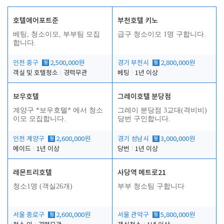
호텔에어포트준
부천호텔 키노
베팅, 청소이모, 부부팀 모집
급구 청소이모 1명 구합니다.
합니다.
인천 중구
월
2,500,000원
경기 부천시
월
2,800,000원
객실 및 호텔청소
경력무관
베팅
1년 이상
보우호텔
그레이호텔 분당점
계양구 *보우호텔* 에서 청소
그레이 분당점 3교대(격비비)
이모 모집합니다.
당번 구인합니다.
인천 계양구
월
2,600,000원
경기 성남시
월
3,000,000원
메이드
1년 이상
당번
1년 이상
레몬트리호텔
사당역 메트로21
청소1명 (객실26개)
부부 청소팀 구합니다
서울 종로구
월
2,600,000원
서울 관악구
월
5,800,000원