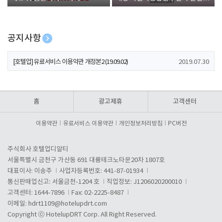
폰 증정
공지사항
[호텔업] 개인정보 처리방침 개정본1 (19.09.02)
2019.07.30
[호텔업] 유료서비스 이용약관 개정본2 (19.09.02)
2019.07.30
[호텔업] 개인정보 처리방침 개정본2 (19.09.02)
2019.07.30
홈
광고제휴
고객센터
이용약관
유료서비스 이용약관
개인정보처리방침
PC버전
주식회사 호텔업디알티
서울특별시 금천구 가산동 691 대륭테크노타운20차 1807호
대표이사: 이송주
사업자등록번호: 441-87-01934
통신판매업신고: 서울금천-1204 호
직업정보: J1206020200010
고객센터: 1644-7896
Fax: 02-2225-8487
이메일:
hdrt1109@hotelupdrt.com
Copyright ⓒ HotelupDRT Corp. All Right Reserved.