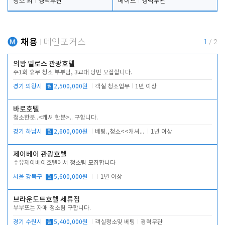
청소 외
경력무관
메이드
경력무관
채용
메인포커스
1
/
2
의왕 밀로스 관광호텔
주1회 휴무 청소 부부팀, 3교대 당번 모집합니다.
경기 의왕시
월
2,500,000원
객실 청소업무
1년 이상
바로호텔
청소한분..<캐셔 한분>.. 구합니다.
경기 하남시
월
2,600,000원
베팅.,청소<<캐셔 모셔봅니다.
1년 이상
제이베이 관광호텔
수유제이베이호텔에서 청소팀 모집합니다
서울 강북구
월
5,600,000원
1년 이상
브라운도트호텔 세류점
부부또는 자매 청소팀 구합니다.
경기 수원시
월
5,400,000원
객실청소및 베팅
경력무관