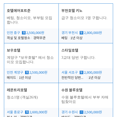
호텔에어포트준
부천호텔 키노
베팅, 청소이모, 부부팀 모집
급구 청소이모 1명 구합니다.
합니다.
인천 중구
월
2,500,000원
경기 부천시
월
2,800,000원
객실 및 호텔청소
경력무관
베팅
1년 이상
보우호텔
스타일호텔
계양구 *보우호텔* 에서 청소
3교대 당번 구합니다.
이모 모집합니다.
인천 계양구
월
2,500,000원
서울 서초구
월
2,800,000원
메이드
1년 이상
전반적인 당번업무
1년 이상
레몬트리호텔
수원 블루호텔
청소1명 (객실26개)
수원 블루호텔에서 부부 자매
팀찾아요
서울 종로구
월
2,600,000원
경기 수원시
시
2,500,000원