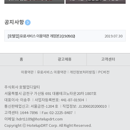
폰 증정
공지사항
[호텔업] 개인정보 처리방침 개정본1 (19.09.02)
2019.07.30
[호텔업] 유료서비스 이용약관 개정본2 (19.09.02)
2019.07.30
[호텔업] 개인정보 처리방침 개정본2 (19.09.02)
2019.07.30
홈
광고제휴
고객센터
이용약관
유료서비스 이용약관
개인정보처리방침
PC버전
주식회사 호텔업디알티
서울특별시 금천구 가산동 691 대륭테크노타운20차 1807호
대표이사: 이송주
사업자등록번호: 441-87-01934
통신판매업신고: 서울금천-1204 호
직업정보: J1206020200010
고객센터: 1644-7896
Fax: 02-2225-8487
이메일:
hdrt1109@hotelupdrt.com
Copyright ⓒ HotelupDRT Corp. All Right Reserved.