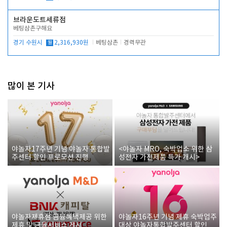
브라운도트세류점
베팅삼촌구해요
경기 수원시
월
2,316,930원
베팅삼촌
경력무관
많이 본 기사
야놀자17주년 기념 야놀자 통합발
<야놀자 MRO, 숙박업소 위한 삼
주센터 할인 프로모션 진행
성전자 가전제품 특가 개시>
야놀자제휴점 금융혜택제공 위한
야놀자16주년 기념 제휴 숙박업주
제휴 및 금융서비스 게시
대상 야놀자통합발주센터 할인쿠