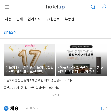
채용
인재
업계소식
구매/견적
부동산
업계소식
야놀자17주년 기념 야놀자 통합발
<야놀자 MRO, 숙박업소 위한 삼
주센터 할인 프로모션 진행
성전자 가전제품 특가 개시>
야놀자제휴점 금융혜택제공 위한 제휴 및 금융서비스 게시
울산시, 피서․행락지 주변 불법행위 19건 적발
더보기
채용
메인박스
1
/
4