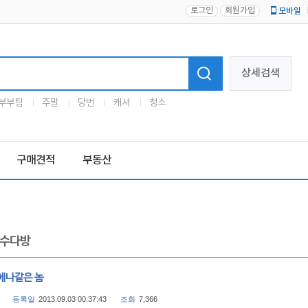
로그인
회원가입
모바일
로고
상세검색
부부팀
주말
당번
캐셔
청소
구매견적
부동산
수다방
에나같은 놈
등록일
2013.09.03 00:37:43
조회
7,366