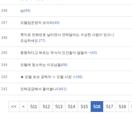
248
님
(44)
247
모텔업운영자 보아라
(40)
쪽지로 전화번호 날리면서 연락달라는 수상한 사람이 있으니
246
조심하세요.
(77)
245
뚱뚱하다고 짜르는 무식아 인간들아 잘들어 ~
(43)
244
모텔에 청소하는 이모님들
(68)
243
★ 모텔 초보 경력자 ☆ 모텔 사장 ☆
(46)
242
진짜궁금해서 물어봅니다
(61)
<<
<
511
512
513
514
515
516
517
518