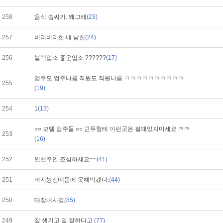
258
음식 솜씨가. 왜그래
(23)
257
비리비리한 내 남친
(24)
256
블랙업소 좋운업소 ??????
(17)
업주도 업주나름 직원도 직원나름 ㅋㅋㅋㅋㅋㅋㅋㅋㅋㅋ
255
(19)
254
1
(13)
○○ 모텔 업주들 ○○ 근무형태 이런곳은 절때있지마세요 ㅋㅋ
253
(16)
252
인천주안 조심하세요~~
(41)
251
바지븅신때문에 못해먹겠다.
(44)
250
대장내시경
(85)
249
잘 생기고 일 잘하다고
(77)