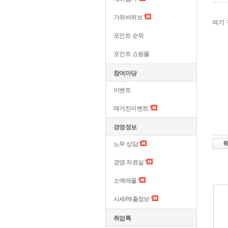
가위바위보
여기 
포인트 순위
포인트 쇼핑몰
참여마당
이벤트
매거진이벤트
경영정보
노무 상담
경영 자료실
소액매물
시세/매출정보
취업톡