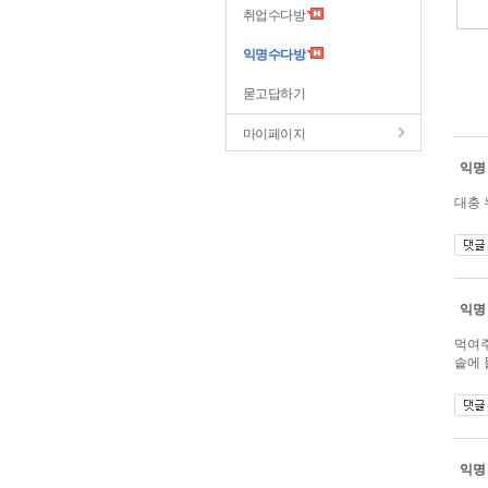
취업수다방
익명수다방
묻고답하기
마이페이지