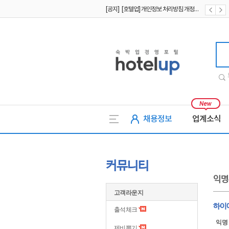
[공지] [호텔업] 개인정보 처리방침 개정본1 (19.09.02)
[공지] [호텔업] 유료서비스 이용약관 개정본2 (19.09.02)
호텔업
채용정보
업계소식
커뮤니티
익명
고객라운지
하이
출석체크
익명
제비뽑기