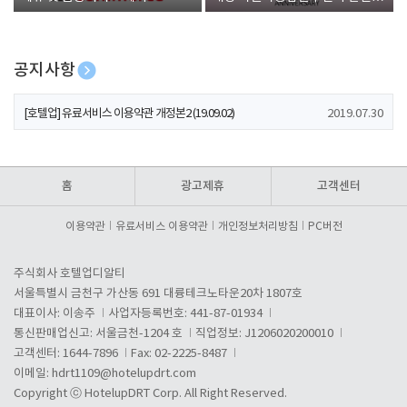
폰 증정
공지사항
[호텔업] 개인정보 처리방침 개정본1 (19.09.02)
2019.07.30
[호텔업] 유료서비스 이용약관 개정본2 (19.09.02)
2019.07.30
[호텔업] 개인정보 처리방침 개정본2 (19.09.02)
2019.07.30
홈
광고제휴
고객센터
이용약관
유료서비스 이용약관
개인정보처리방침
PC버전
주식회사 호텔업디알티
서울특별시 금천구 가산동 691 대륭테크노타운20차 1807호
대표이사: 이송주
사업자등록번호: 441-87-01934
통신판매업신고: 서울금천-1204 호
직업정보: J1206020200010
고객센터: 1644-7896
Fax: 02-2225-8487
이메일:
hdrt1109@hotelupdrt.com
Copyright ⓒ HotelupDRT Corp. All Right Reserved.