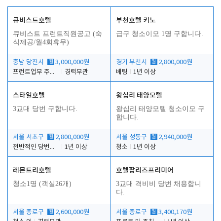
큐비스트호텔
부천호텔 키노
큐비스트 프런트직원공고 (숙
급구 청소이모 1명 구합니다.
식제공/월4회휴무)
충남 당진시
월
3,000,000원
경기 부천시
월
2,800,000원
프런트업무 주간, 야간
경력무관
베팅
1년 이상
스타일호텔
왕십리 태양모텔
3교대 당번 구합니다.
왕십리 태양모텔 청소이모 구
합니다.
서울 서초구
월
2,800,000원
서울 성동구
월
2,940,000원
전반적인 당번업무
1년 이상
청소
1년 이상
레몬트리호텔
호텔팝리즈프리미어
청소1명 (객실26개)
3교대 격비비 당번 채용합니
다.
서울 종로구
월
2,600,000원
서울 종로구
월
3,400,170원