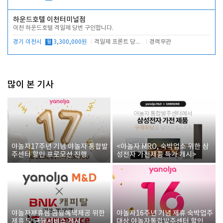
하운드호텔 이천터미널점
이천 하운드호텔 격일제 당번 구인합니다.
경기 이천시
월
3,300,000원
격일제 프론트 당번 업무로 주차 및 객실 점검
경력무관
많이 본 기사
야놀자17주년 기념 야놀자 통합발
<야놀자 MRO, 숙박업소 위한 삼
주센터 할인 프로모션 진행
성전자 가전제품 특가 개시>
야놀자제휴점 금융혜택제공 위한
야놀자16주년 기념 제휴 숙박업주
제휴 및 금융서비스 게시
대상 야놀자통합발주센터 할인쿠