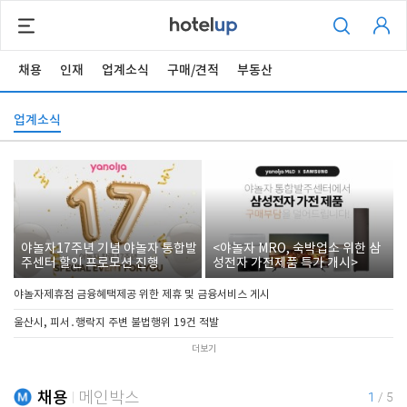
채용
인재
업계소식
구매/견적
부동산
업계소식
야놀자17주년 기념 야놀자 통합발
<야놀자 MRO, 숙박업소 위한 삼
주센터 할인 프로모션 진행
성전자 가전제품 특가 개시>
야놀자제휴점 금융혜택제공 위한 제휴 및 금융서비스 게시
울산시, 피서․행락지 주변 불법행위 19건 적발
더보기
채용
메인박스
1
/
5