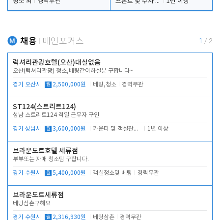
청소 외
경력무관
프론트 및 주차 객실관리
1년 이상
채용
메인포커스
1
/
2
럭셔리관광호텔(오산)대실없음
오산(럭셔리관광) 청소,베팅같이하실분 구합니다~
경기 오산시
월
2,500,000원
베팅,청소
경력무관
ST124(스트리트124)
성남 스트리트124 격일 근무자 구인
경기 성남시
월
3,600,000원
카운터 및 객실관리 전반
1년 이상
브라운도트호텔 세류점
부부또는 자매 청소팀 구합니다.
경기 수원시
월
5,400,000원
객실청소및 베팅
경력무관
브라운도트세류점
베팅삼촌구해요
경기 수원시
월
2,316,930원
베팅삼촌
경력무관