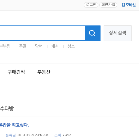
로그인
회원가입
모바일
로고
상세검색
부부팀
주말
당번
캐셔
청소
구매견적
부동산
수다방
은밥을 먹고싶다.
등록일
2013.08.29 23:46:58
조회
7,492