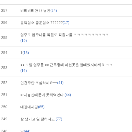
257
비리비리한 내 남친
(24)
256
블랙업소 좋운업소 ??????
(17)
업주도 업주나름 직원도 직원나름 ㅋㅋㅋㅋㅋㅋㅋㅋㅋㅋ
255
(19)
254
1
(13)
○○ 모텔 업주들 ○○ 근무형태 이런곳은 절때있지마세요 ㅋㅋ
253
(16)
252
인천주안 조심하세요~~
(41)
251
바지븅신때문에 못해먹겠다.
(44)
250
대장내시경
(85)
249
잘 생기고 일 잘하다고
(77)
248
님
(44)