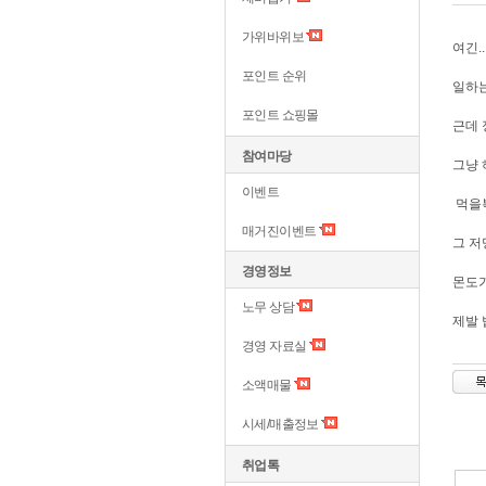
가위바위보
여긴.
포인트 순위
일하
포인트 쇼핑몰
근데
참여마당
그냥 
이벤트
먹을
매거진이벤트
그 저
경영정보
몬도가
노무 상담
제발
경영 자료실
소액매물
시세/매출정보
취업톡