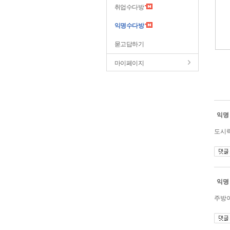
취업수다방
익명수다방
묻고답하기
마이페이지