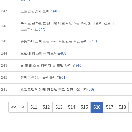
247
모텔업운영자 보아라
(40)
쪽지로 전화번호 날리면서 연락달라는 수상한 사람이 있으니
246
조심하세요.
(77)
245
뚱뚱하다고 짜르는 무식아 인간들아 잘들어 ~
(43)
244
모텔에 청소하는 이모님들
(68)
243
★ 모텔 초보 경력자 ☆ 모텔 사장 ☆
(46)
242
진짜궁금해서 물어봅니다
(61)
241
호텔모텔은 원래 명절날 떡값 잘안나옵니다
(79)
<<
<
511
512
513
514
515
516
517
518