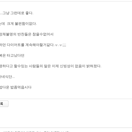
....그냥 그런데로 좋다.
는데 크게 불편함이없다.
 정체불명의 반찬들은 참을수없어서
하던 다이어트를 계속해야할거같다.ㅜ.ㅜ;;;;
복은 타고났다던
명하다고 할수있는 사람들의 말은 이제 신빙성이 없음이 밝혀졌다.
네식단...
 밥다운 밥좀먹읍시다