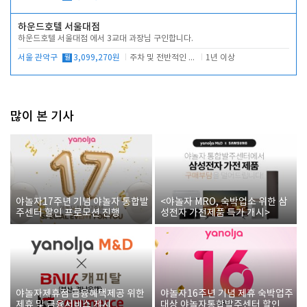
하운드호텔 서울대점
하운드호텔 서울대점 에서 3교대 과장님 구인합니다.
서울 관악구
월
3,099,270원
주차 및 전반적인 당번업무
1년 이상
많이 본 기사
야놀자17주년 기념 야놀자 통합발
<야놀자 MRO, 숙박업소 위한 삼
주센터 할인 프로모션 진행
성전자 가전제품 특가 개시>
야놀자제휴점 금융혜택제공 위한
야놀자16주년 기념 제휴 숙박업주
제휴 및 금융서비스 게시
대상 야놀자통합발주센터 할인쿠