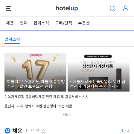
채용
인재
업계소식
구매/견적
부동산
업계소식
야놀자17주년 기념 야놀자 통합발
<야놀자 MRO, 숙박업소 위한 삼
주센터 할인 프로모션 진행
성전자 가전제품 특가 개시>
야놀자제휴점 금융혜택제공 위한 제휴 및 금융서비스 게시
울산시, 피서․행락지 주변 불법행위 19건 적발
더보기
채용
메인박스
1
/
4