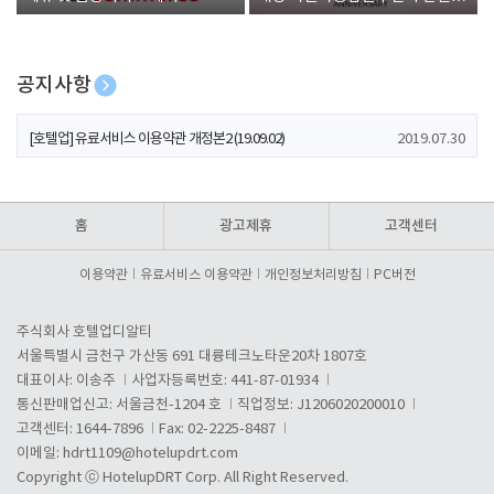
폰 증정
공지사항
[호텔업] 개인정보 처리방침 개정본1 (19.09.02)
2019.07.30
[호텔업] 유료서비스 이용약관 개정본2 (19.09.02)
2019.07.30
[호텔업] 개인정보 처리방침 개정본2 (19.09.02)
2019.07.30
홈
광고제휴
고객센터
이용약관
유료서비스 이용약관
개인정보처리방침
PC버전
주식회사 호텔업디알티
서울특별시 금천구 가산동 691 대륭테크노타운20차 1807호
대표이사: 이송주
사업자등록번호: 441-87-01934
통신판매업신고: 서울금천-1204 호
직업정보: J1206020200010
고객센터: 1644-7896
Fax: 02-2225-8487
이메일:
hdrt1109@hotelupdrt.com
Copyright ⓒ HotelupDRT Corp. All Right Reserved.