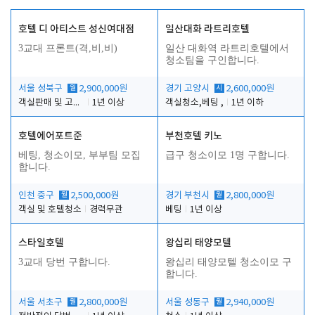
호텔 디 아티스트 성신여대점
일산대화 라트리호텔
3교대 프론트(격,비,비)
일산 대화역 라트리호텔에서
청소팀을 구인합니다.
서울 성북구
월
2,900,000원
경기 고양시
시
2,600,000원
객실판매 및 고객응대
1년 이상
객실청소,베팅 ,
1년 이하
호텔에어포트준
부천호텔 키노
베팅, 청소이모, 부부팀 모집
급구 청소이모 1명 구합니다.
합니다.
인천 중구
월
2,500,000원
경기 부천시
월
2,800,000원
객실 및 호텔청소
경력무관
베팅
1년 이상
스타일호텔
왕십리 태양모텔
3교대 당번 구합니다.
왕십리 태양모텔 청소이모 구
합니다.
서울 서초구
월
2,800,000원
서울 성동구
월
2,940,000원