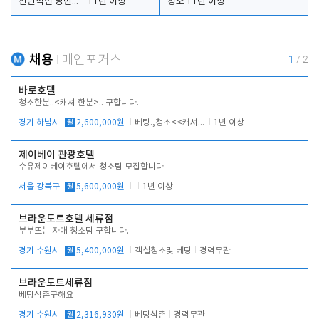
전반적인 당번업무
1년 이상
청소
1년 이상
채용
메인포커스
1
/
2
바로호텔
청소한분..<캐셔 한분>.. 구합니다.
경기 하남시
월
2,600,000원
베팅.,청소<<캐셔 모셔봅니다.
1년 이상
제이베이 관광호텔
수유제이베이호텔에서 청소팀 모집합니다
서울 강북구
월
5,600,000원
1년 이상
브라운도트호텔 세류점
부부또는 자매 청소팀 구합니다.
경기 수원시
월
5,400,000원
객실청소및 베팅
경력무관
브라운도트세류점
베팅삼촌구해요
경기 수원시
월
2,316,930원
베팅삼촌
경력무관