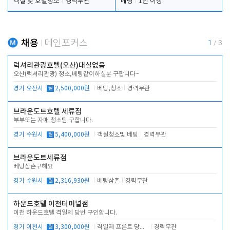
객실 및 호텔청소
경력무관
베팅
1년 이상
채용
메인포커스
1
/
3
럭셔리관광호텔(오산)대실없음
오산(럭셔리관광) 청소,베팅같이하실분 구합니다~
경기 오산시
월
2,500,000원
베팅,청소
경력무관
브라운도트호텔 세류점
부부또는 자매 청소팀 구합니다.
경기 수원시
월
5,400,000원
객실청소및 베팅
경력무관
브라운도트세류점
베팅삼촌구해요
경기 수원시
월
2,316,930원
베팅삼촌
경력무관
하운드호텔 이천터미널점
이천 하운드호텔 격일제 당번 구인합니다.
경기 이천시
월
3,300,000원
격일제 프론트 당번 업무로 주차 및 객실 점검
경력무관