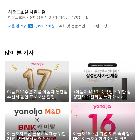
하운드호텔 서울대점
하운드호텔 서울대점 에서 3교대 과장님 구인합니다.
서울 관악구
월
3,099,270원
주차 및 전반적인 당번업무
1년 이상
많이 본 기사
야놀자17주년 기념 야놀자 통합발
<야놀자 MRO, 숙박업소 위한 삼
주센터 할인 프로모션 진행
성전자 가전제품 특가 개시>
야놀자제휴점 금융혜택제공 위한
야놀자16주년 기념 제휴 숙박업주
제휴 및 금융서비스 게시
대상 야놀자통합발주센터 할인쿠