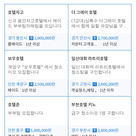
호텔자고
더 그레이 호텔
신규 용인자고호텔에서 메이
(3교대)상록수 더그레이 호텔
드 부부팀자매팀을 모십니다.
에서 함께 일할 과장님을 구합
니다.
경기 용인시
월
2,800,000원
경기 안산시
월
2,700,000원
룸메이드
1년 이상
카운터 고객응대 및 야간더블청소
1년 이상
보우호텔
일산대화 라트리호텔
인
계양구 *보우호텔* 에서 청소
일산 대화역 라트리호텔에서
이모 모집합니다.
청소팀을 구인합니다.
인천 계양구
월
2,500,000원
경기 고양시
시
2,600,000원
메이드
1년 이상
객실청소,베팅 ,
1년 이하
호텔준
부천호텔 키노
부부팀 모집합니다.
급구 청소이모 1명 구합니다.
인천 중구
월
5,000,000원
경기 부천시
월
2,800,000원