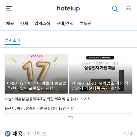
채용
인재
업계소식
구매/견적
부동산
업계소식
야놀자17주년 기념 야놀자 통합발
<야놀자 MRO, 숙박업소 위한 삼
주센터 할인 프로모션 진행
성전자 가전제품 특가 개시>
야놀자제휴점 금융혜택제공 위한 제휴 및 금융서비스 게시
울산시, 피서․행락지 주변 불법행위 19건 적발
더보기
채용
메인박스
1
/
4