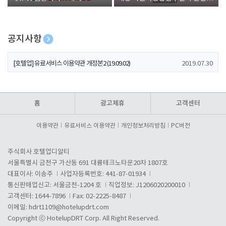
폰 증정
공지사항
[호텔업] 개인정보 처리방침 개정본1 (19.09.02)
2019.07.30
[호텔업] 유료서비스 이용약관 개정본2 (19.09.02)
2019.07.30
[호텔업] 개인정보 처리방침 개정본2 (19.09.02)
2019.07.30
홈
광고제휴
고객센터
이용약관
유료서비스 이용약관
개인정보처리방침
PC버전
주식회사 호텔업디알티
서울특별시 금천구 가산동 691 대륭테크노타운20차 1807호
대표이사: 이송주
사업자등록번호: 441-87-01934
통신판매업신고: 서울금천-1204 호
직업정보: J1206020200010
고객센터: 1644-7896
Fax: 02-2225-8487
이메일:
hdrt1109@hotelupdrt.com
Copyright ⓒ HotelupDRT Corp. All Right Reserved.