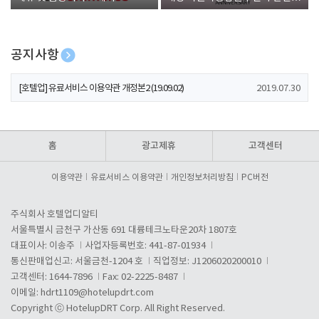
폰 증정
공지사항
[호텔업] 개인정보 처리방침 개정본1 (19.09.02)
2019.07.30
[호텔업] 유료서비스 이용약관 개정본2 (19.09.02)
2019.07.30
[호텔업] 개인정보 처리방침 개정본2 (19.09.02)
2019.07.30
홈
광고제휴
고객센터
이용약관
유료서비스 이용약관
개인정보처리방침
PC버전
주식회사 호텔업디알티
서울특별시 금천구 가산동 691 대륭테크노타운20차 1807호
대표이사: 이송주
사업자등록번호: 441-87-01934
통신판매업신고: 서울금천-1204 호
직업정보: J1206020200010
고객센터: 1644-7896
Fax: 02-2225-8487
이메일:
hdrt1109@hotelupdrt.com
Copyright ⓒ HotelupDRT Corp. All Right Reserved.