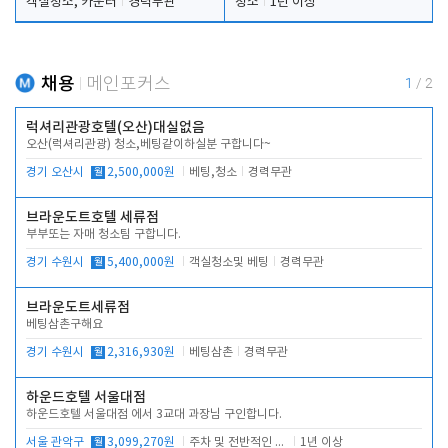
객실청소, 카운터
경력무관
청소
1년 이상
채용
메인포커스
1
/
2
럭셔리관광호텔(오산)대실없음
오산(럭셔리관광) 청소,베팅같이하실분 구합니다~
경기 오산시
월
2,500,000원
베팅,청소
경력무관
브라운도트호텔 세류점
부부또는 자매 청소팀 구합니다.
경기 수원시
월
5,400,000원
객실청소및 베팅
경력무관
브라운도트세류점
베팅삼촌구해요
경기 수원시
월
2,316,930원
베팅삼촌
경력무관
하운드호텔 서울대점
하운드호텔 서울대점 에서 3교대 과장님 구인합니다.
서울 관악구
월
3,099,270원
주차 및 전반적인 당번업무
1년 이상