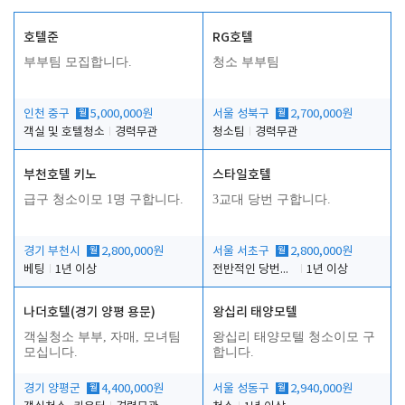
호텔준
RG호텔
부부팀 모집합니다.
청소 부부팀
인천 중구
월
5,000,000원
서울 성북구
월
2,700,000원
객실 및 호텔청소
경력무관
청소팀
경력무관
부천호텔 키노
스타일호텔
급구 청소이모 1명 구합니다.
3교대 당번 구합니다.
경기 부천시
월
2,800,000원
서울 서초구
월
2,800,000원
베팅
1년 이상
전반적인 당번업무
1년 이상
나더호텔(경기 양평 용문)
왕십리 태양모텔
객실청소 부부, 자매, 모녀팀
왕십리 태양모텔 청소이모 구
모십니다.
합니다.
경기 양평군
월
4,400,000원
서울 성동구
월
2,940,000원