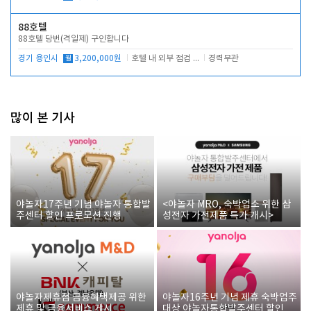
88호텔
88호텔 당번(격일제) 구인합니다
경기 용인시
월
3,200,000원
호텔 내 외부 점검 및 프런트 운영
경력무관
많이 본 기사
야놀자17주년 기념 야놀자 통합발
<야놀자 MRO, 숙박업소 위한 삼
주센터 할인 프로모션 진행
성전자 가전제품 특가 개시>
야놀자제휴점 금융혜택제공 위한
야놀자16주년 기념 제휴 숙박업주
제휴 및 금융서비스 게시
대상 야놀자통합발주센터 할인쿠