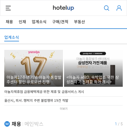
채용
인재
업계소식
구매/견적
부동산
업계소식
야놀자17주년 기념 야놀자 통합발
<야놀자 MRO, 숙박업소 위한 삼
주센터 할인 프로모션 진행
성전자 가전제품 특가 개시>
야놀자제휴점 금융혜택제공 위한 제휴 및 금융서비스 게시
울산시, 피서․행락지 주변 불법행위 19건 적발
더보기
채용
메인박스
1
/
5