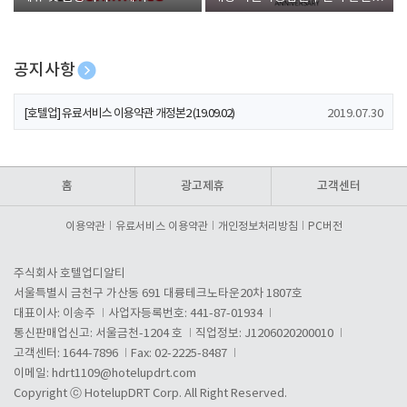
폰 증정
공지사항
[호텔업] 개인정보 처리방침 개정본1 (19.09.02)
2019.07.30
[호텔업] 유료서비스 이용약관 개정본2 (19.09.02)
2019.07.30
[호텔업] 개인정보 처리방침 개정본2 (19.09.02)
2019.07.30
홈
광고제휴
고객센터
이용약관
유료서비스 이용약관
개인정보처리방침
PC버전
주식회사 호텔업디알티
서울특별시 금천구 가산동 691 대륭테크노타운20차 1807호
대표이사: 이송주
사업자등록번호: 441-87-01934
통신판매업신고: 서울금천-1204 호
직업정보: J1206020200010
고객센터: 1644-7896
Fax: 02-2225-8487
이메일:
hdrt1109@hotelupdrt.com
Copyright ⓒ HotelupDRT Corp. All Right Reserved.