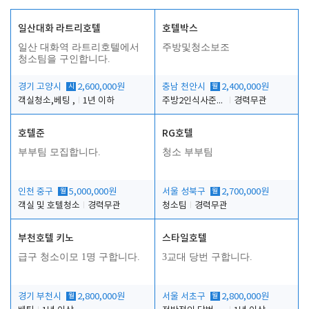
일산대화 라트리호텔
호텔박스
일산 대화역 라트리호텔에서
주방및청소보조
청소팀을 구인합니다.
경기 고양시
시
2,600,000원
충남 천안시
월
2,400,000원
객실청소,베팅 ,
1년 이하
주방2인식사준비및청소린렌보조
경력무관
호텔준
RG호텔
부부팀 모집합니다.
청소 부부팀
인천 중구
월
5,000,000원
서울 성북구
월
2,700,000원
객실 및 호텔청소
경력무관
청소팀
경력무관
부천호텔 키노
스타일호텔
급구 청소이모 1명 구합니다.
3교대 당번 구합니다.
경기 부천시
월
2,800,000원
서울 서초구
월
2,800,000원