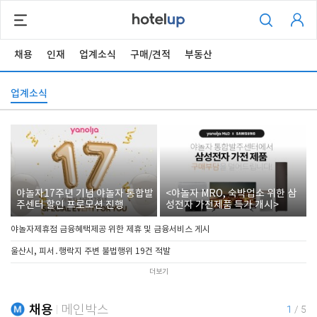
채용
인재
업계소식
구매/견적
부동산
업계소식
야놀자17주년 기념 야놀자 통합발
<야놀자 MRO, 숙박업소 위한 삼
주센터 할인 프로모션 진행
성전자 가전제품 특가 개시>
야놀자제휴점 금융혜택제공 위한 제휴 및 금융서비스 게시
울산시, 피서․행락지 주변 불법행위 19건 적발
더보기
채용
메인박스
1
/
5