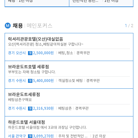
베팅
1년 이상
전반적인 당번업무
1년 이상
채용
메인포커스
1
/
2
럭셔리관광호텔(오산)대실없음
오산(럭셔리관광) 청소,베팅같이하실분 구합니다~
경기 오산시
월
2,500,000원
베팅,청소
경력무관
브라운도트호텔 세류점
부부또는 자매 청소팀 구합니다.
경기 수원시
월
5,400,000원
객실청소및 베팅
경력무관
브라운도트세류점
베팅삼촌구해요
경기 수원시
월
2,316,930원
베팅삼촌
경력무관
하운드호텔 서울대점
하운드호텔 서울대점 에서 3교대 과장님 구인합니다.
서울 관악구
월
3,099,270원
주차 및 전반적인 당번업무
1년 이상