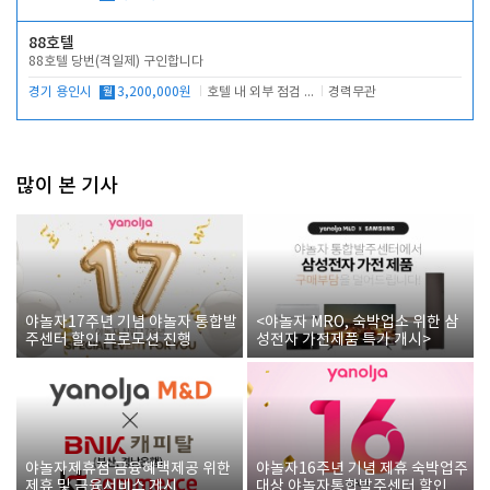
88호텔
88호텔 당번(격일제) 구인합니다
경기 용인시
월
3,200,000원
호텔 내 외부 점검 및 프런트 운영
경력무관
많이 본 기사
야놀자17주년 기념 야놀자 통합발
<야놀자 MRO, 숙박업소 위한 삼
주센터 할인 프로모션 진행
성전자 가전제품 특가 개시>
야놀자제휴점 금융혜택제공 위한
야놀자16주년 기념 제휴 숙박업주
제휴 및 금융서비스 게시
대상 야놀자통합발주센터 할인쿠