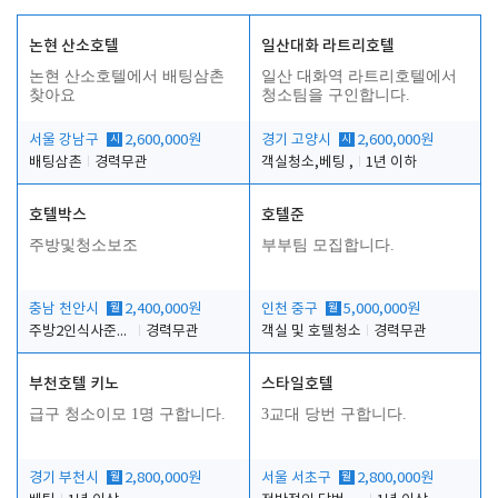
논현 산소호텔
일산대화 라트리호텔
논현 산소호텔에서 배팅삼촌
일산 대화역 라트리호텔에서
찾아요
청소팀을 구인합니다.
서울 강남구
시
2,600,000원
경기 고양시
시
2,600,000원
배팅삼촌
경력무관
객실청소,베팅 ,
1년 이하
호텔박스
호텔준
주방및청소보조
부부팀 모집합니다.
충남 천안시
월
2,400,000원
인천 중구
월
5,000,000원
주방2인식사준비및청소린렌보조
경력무관
객실 및 호텔청소
경력무관
부천호텔 키노
스타일호텔
급구 청소이모 1명 구합니다.
3교대 당번 구합니다.
경기 부천시
월
2,800,000원
서울 서초구
월
2,800,000원