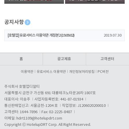
폰 증정
공지사항
[호텔업] 개인정보 처리방침 개정본1 (19.09.02)
2019.07.30
[호텔업] 유료서비스 이용약관 개정본2 (19.09.02)
2019.07.30
[호텔업] 개인정보 처리방침 개정본2 (19.09.02)
2019.07.30
홈
광고제휴
고객센터
이용약관
유료서비스 이용약관
개인정보처리방침
PC버전
주식회사 호텔업디알티
서울특별시 금천구 가산동 691 대륭테크노타운20차 1807호
대표이사: 이송주
사업자등록번호: 441-87-01934
통신판매업신고: 서울금천-1204 호
직업정보: J1206020200010
고객센터: 1644-7896
Fax: 02-2225-8487
이메일:
hdrt1109@hotelupdrt.com
Copyright ⓒ HotelupDRT Corp. All Right Reserved.