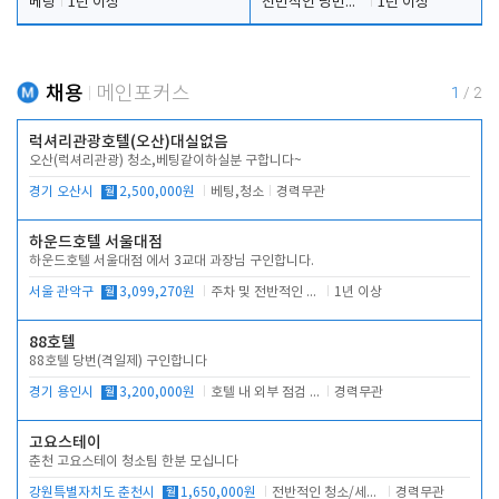
베팅
1년 이상
전반적인 당번업무
1년 이상
채용
메인포커스
1
/
2
럭셔리관광호텔(오산)대실없음
오산(럭셔리관광) 청소,베팅같이하실분 구합니다~
경기 오산시
월
2,500,000원
베팅,청소
경력무관
하운드호텔 서울대점
하운드호텔 서울대점 에서 3교대 과장님 구인합니다.
서울 관악구
월
3,099,270원
주차 및 전반적인 당번업무
1년 이상
88호텔
88호텔 당번(격일제) 구인합니다
경기 용인시
월
3,200,000원
호텔 내 외부 점검 및 프런트 운영
경력무관
고요스테이
춘천 고요스테이 청소팀 한분 모십니다
강원특별자치도 춘천시
월
1,650,000원
전반적인 청소/세탁업무
경력무관