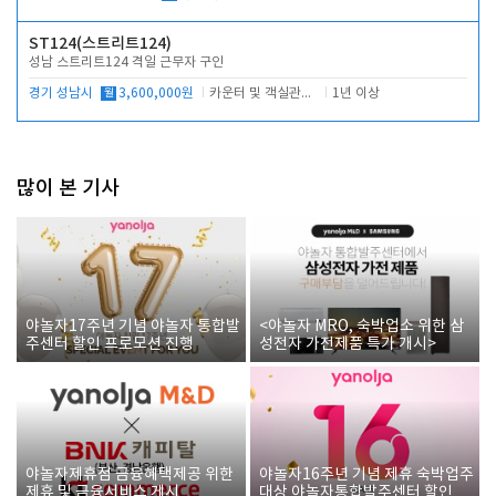
ST124(스트리트124)
성남 스트리트124 격일 근무자 구인
경기 성남시
월
3,600,000원
카운터 및 객실관리 전반
1년 이상
많이 본 기사
야놀자17주년 기념 야놀자 통합발
<야놀자 MRO, 숙박업소 위한 삼
주센터 할인 프로모션 진행
성전자 가전제품 특가 개시>
야놀자제휴점 금융혜택제공 위한
야놀자16주년 기념 제휴 숙박업주
제휴 및 금융서비스 게시
대상 야놀자통합발주센터 할인쿠