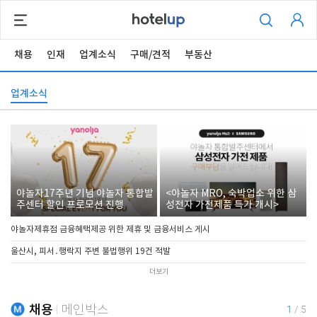
채용
인재
업계소식
구매/견적
부동산
업계소식
야놀자17주년 기념 야놀자 통합발
<야놀자 MRO, 숙박업소 위한 삼
주센터 할인 프로모션 진행
성전자 가전제품 특가 개시>
야놀자제휴점 금융혜택제공 위한 제휴 및 금융서비스 게시
울산시, 피서․행락지 주변 불법행위 19건 적발
더보기
채용
메인박스
1
/
5