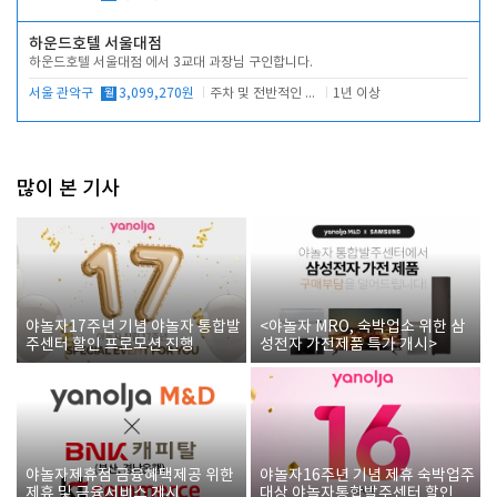
하운드호텔 서울대점
하운드호텔 서울대점 에서 3교대 과장님 구인합니다.
서울 관악구
월
3,099,270원
주차 및 전반적인 당번업무
1년 이상
많이 본 기사
야놀자17주년 기념 야놀자 통합발
<야놀자 MRO, 숙박업소 위한 삼
주센터 할인 프로모션 진행
성전자 가전제품 특가 개시>
야놀자제휴점 금융혜택제공 위한
야놀자16주년 기념 제휴 숙박업주
제휴 및 금융서비스 게시
대상 야놀자통합발주센터 할인쿠