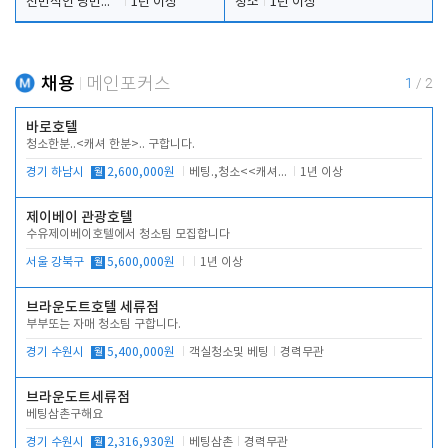
전반적인 당번업무
1년 이상
청소
1년 이상
채용
메인포커스
1
/
2
바로호텔
청소한분..<캐셔 한분>.. 구합니다.
경기 하남시
월
2,600,000원
베팅.,청소<<캐셔 모셔봅니다.
1년 이상
제이베이 관광호텔
수유제이베이호텔에서 청소팀 모집합니다
서울 강북구
월
5,600,000원
1년 이상
브라운도트호텔 세류점
부부또는 자매 청소팀 구합니다.
경기 수원시
월
5,400,000원
객실청소및 베팅
경력무관
브라운도트세류점
베팅삼촌구해요
경기 수원시
월
2,316,930원
베팅삼촌
경력무관