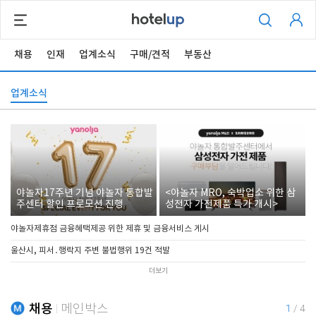
채용
인재
업계소식
구매/견적
부동산
업계소식
야놀자17주년 기념 야놀자 통합발
<야놀자 MRO, 숙박업소 위한 삼
주센터 할인 프로모션 진행
성전자 가전제품 특가 개시>
야놀자제휴점 금융혜택제공 위한 제휴 및 금융서비스 게시
울산시, 피서․행락지 주변 불법행위 19건 적발
더보기
채용
메인박스
1
/
4