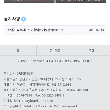
폰 증정
공지사항
[호텔업] 개인정보 처리방침 개정본1 (19.09.02)
2019.07.30
[호텔업] 유료서비스 이용약관 개정본2 (19.09.02)
2019.07.30
[호텔업] 개인정보 처리방침 개정본2 (19.09.02)
2019.07.30
홈
광고제휴
고객센터
이용약관
유료서비스 이용약관
개인정보처리방침
PC버전
주식회사 호텔업디알티
서울특별시 금천구 가산동 691 대륭테크노타운20차 1807호
대표이사: 이송주
사업자등록번호: 441-87-01934
통신판매업신고: 서울금천-1204 호
직업정보: J1206020200010
고객센터: 1644-7896
Fax: 02-2225-8487
이메일:
hdrt1109@hotelupdrt.com
Copyright ⓒ HotelupDRT Corp. All Right Reserved.