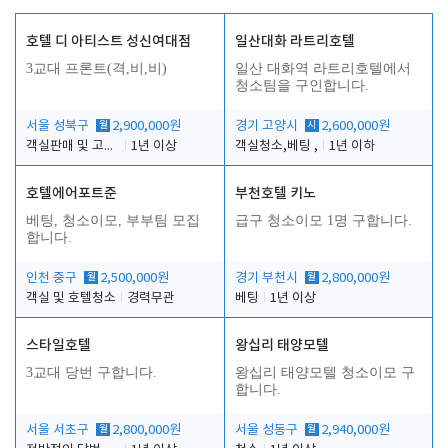
호텔 디 아티스트 성신여대점
일산대화 라트리호텔
3교대 프론트(격,비,비)
일산 대화역 라트리호텔에서
청소팀을 구인합니다.
서울 성북구
월
2,900,000원
경기 고양시
시
2,600,000원
객실판매 및 고객응대
1년 이상
객실청소,베팅 ,
1년 이하
호텔에어포트준
부천호텔 키노
베팅, 청소이모, 부부팀 모집
급구 청소이모 1명 구합니다.
합니다.
인천 중구
월
2,500,000원
경기 부천시
월
2,800,000원
객실 및 호텔청소
경력무관
베팅
1년 이상
스타일호텔
왕십리 태양모텔
3교대 당번 구합니다.
왕십리 태양모텔 청소이모 구
합니다.
서울 서초구
월
2,800,000원
서울 성동구
월
2,940,000원