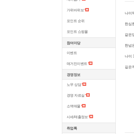
가위바위보
나이
포인트 순위
한심
포인트 쇼핑몰
같은
참여마당
한넘
이벤트
나이 
매거진이벤트
깉은직
경영정보
노무 상담
경영 자료실
소액매물
시세/매출정보
취업톡