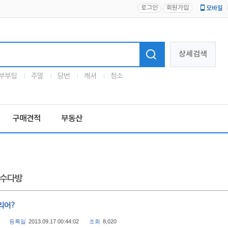
로그인
회원가입
모바일
로고
상세검색
부부팀
주말
당번
캐셔
청소
구매견적
부동산
수다방
리어?
등록일
2013.09.17 00:44:02
조회
8,020