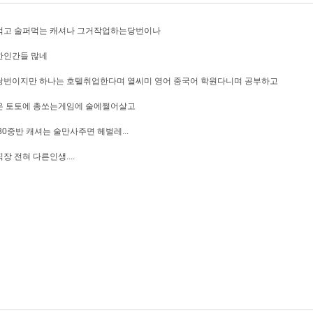
먹고 술퍼먹는 캐셔나 그거작업하는당번이나
한인간들 많네
당번이지만 하나는 호텔취업한다며 열씨미 영어 중국어 학원다니며 공부하고
은 토토에 총쏘는게임에 술에쩔어살고
30중반 캐셔는 술만사주면 헤벌레...
장 전혀 다른인생....