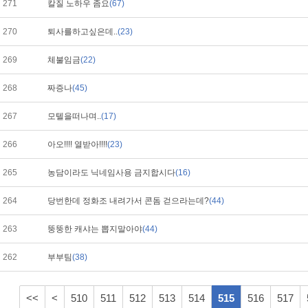
271
칼질 노하우 좀요
(67)
270
퇴사를하고싶은데..
(23)
269
체불임금
(22)
268
짜증나
(45)
267
모텔을떠나며..
(17)
266
아오!!!! 열받아!!!!
(23)
265
농담이라도 닉네임사용 금지합시다
(16)
264
당번한데 정화조 내려가서 콘돔 걷으라는데?
(44)
263
뚱뚱한 캐샤는 뽑지말아야
(44)
262
부부팀
(38)
<<
<
510
511
512
513
514
515
516
517