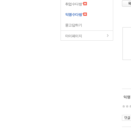
취업수다방
익명수다방
묻고답하기
마이페이지