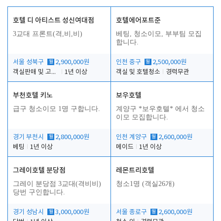
호텔 디 아티스트 성신여대점
호텔에어포트준
3교대 프론트(격,비,비)
베팅, 청소이모, 부부팀 모집
합니다.
서울 성북구
월
2,900,000원
인천 중구
월
2,500,000원
객실판매 및 고객응대
1년 이상
객실 및 호텔청소
경력무관
부천호텔 키노
보우호텔
급구 청소이모 1명 구합니다.
계양구 *보우호텔* 에서 청소
이모 모집합니다.
경기 부천시
월
2,800,000원
인천 계양구
월
2,600,000원
베팅
1년 이상
메이드
1년 이상
그레이호텔 분당점
레몬트리호텔
그레이 분당점 3교대(격비비)
청소1명 (객실26개)
당번 구인합니다.
경기 성남시
월
3,000,000원
서울 종로구
월
2,600,000원