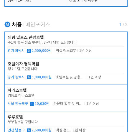
당번
1년 이상
청소 외
경력무관
채용
메인포커스
1
/
2
의왕 밀로스 관광호텔
주1회 휴무 청소 부부팀, 3교대 당번 모집합니다.
경기 의왕시
월
2,500,000원
객실 청소업무
1년 이상
호텔야자 평택역점
청소 1팀 구인합니다
경기 평택시
월
5,000,000원
호텔객실 및 공용시설 청소 관리
1년 이상
하라스호텔
영등포 하라스호텔
서울 영등포구
시
10,030원
카운터 업무 및 객실관리(청소상태 확인, 객실판매)
1년 이상
루루호텔
부부청소팀 구합니다
인천 남동구
월
2,600,000원
객실 청소
1년 이상