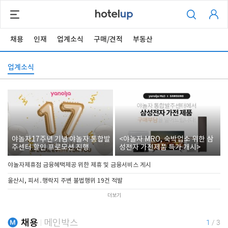
채용
인재
업계소식
구매/견적
부동산
업계소식
야놀자17주년 기념 야놀자 통합발
<야놀자 MRO, 숙박업소 위한 삼
주센터 할인 프로모션 진행
성전자 가전제품 특가 개시>
야놀자제휴점 금융혜택제공 위한 제휴 및 금융서비스 게시
울산시, 피서․행락지 주변 불법행위 19건 적발
더보기
채용
메인박스
1
/
3