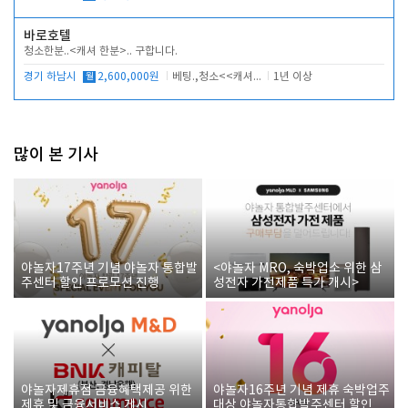
바로호텔
청소한분..<캐셔 한분>.. 구합니다.
경기 하남시
월
2,600,000원
베팅.,청소<<캐셔 모셔봅니다.
1년 이상
많이 본 기사
야놀자17주년 기념 야놀자 통합발
<야놀자 MRO, 숙박업소 위한 삼
주센터 할인 프로모션 진행
성전자 가전제품 특가 개시>
야놀자제휴점 금융혜택제공 위한
야놀자16주년 기념 제휴 숙박업주
제휴 및 금융서비스 게시
대상 야놀자통합발주센터 할인쿠