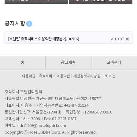
폰 증정
공지사항
[호텔업] 개인정보 처리방침 개정본1 (19.09.02)
2019.07.30
[호텔업] 유료서비스 이용약관 개정본2 (19.09.02)
2019.07.30
[호텔업] 개인정보 처리방침 개정본2 (19.09.02)
2019.07.30
홈
광고제휴
고객센터
이용약관
유료서비스 이용약관
개인정보처리방침
PC버전
주식회사 호텔업디알티
서울특별시 금천구 가산동 691 대륭테크노타운20차 1807호
대표이사: 이송주
사업자등록번호: 441-87-01934
통신판매업신고: 서울금천-1204 호
직업정보: J1206020200010
고객센터: 1644-7896
Fax: 02-2225-8487
이메일:
hdrt1109@hotelupdrt.com
Copyright ⓒ HotelupDRT Corp. All Right Reserved.