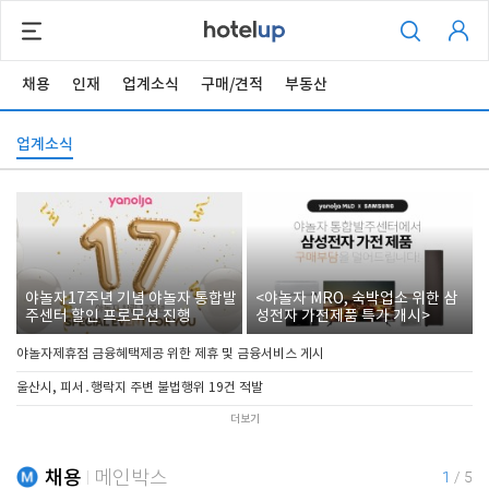
채용
인재
업계소식
구매/견적
부동산
업계소식
야놀자17주년 기념 야놀자 통합발
<야놀자 MRO, 숙박업소 위한 삼
주센터 할인 프로모션 진행
성전자 가전제품 특가 개시>
야놀자제휴점 금융혜택제공 위한 제휴 및 금융서비스 게시
울산시, 피서․행락지 주변 불법행위 19건 적발
더보기
채용
메인박스
1
/
5