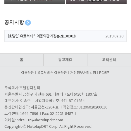
폰 증정
공지사항
[호텔업] 개인정보 처리방침 개정본1 (19.09.02)
2019.07.30
[호텔업] 유료서비스 이용약관 개정본2 (19.09.02)
2019.07.30
[호텔업] 개인정보 처리방침 개정본2 (19.09.02)
2019.07.30
홈
광고제휴
고객센터
이용약관
유료서비스 이용약관
개인정보처리방침
PC버전
주식회사 호텔업디알티
서울특별시 금천구 가산동 691 대륭테크노타운20차 1807호
대표이사: 이송주
사업자등록번호: 441-87-01934
통신판매업신고: 서울금천-1204 호
직업정보: J1206020200010
고객센터: 1644-7896
Fax: 02-2225-8487
이메일:
hdrt1109@hotelupdrt.com
Copyright ⓒ HotelupDRT Corp. All Right Reserved.