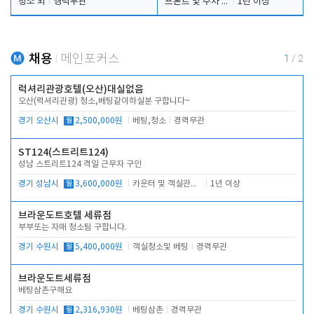
청소 외
경력무관
프론트 및 주차 객실관리
1년 이상
채용
메인포커스
1
/
2
럭셔리관광호텔(오산)대실없음
오산(럭셔리관광) 청소,베팅같이하실분 구합니다~
경기 오산시
월
2,500,000원
베팅,청소
경력무관
ST124(스트리트124)
성남 스트리트124 격일 근무자 구인
경기 성남시
월
3,600,000원
카운터 및 객실관리 전반
1년 이상
브라운도트호텔 세류점
부부또는 자매 청소팀 구합니다.
경기 수원시
월
5,400,000원
객실청소및 베팅
경력무관
브라운도트세류점
베팅삼촌구해요
경기 수원시
월
2,316,930원
베팅삼촌
경력무관