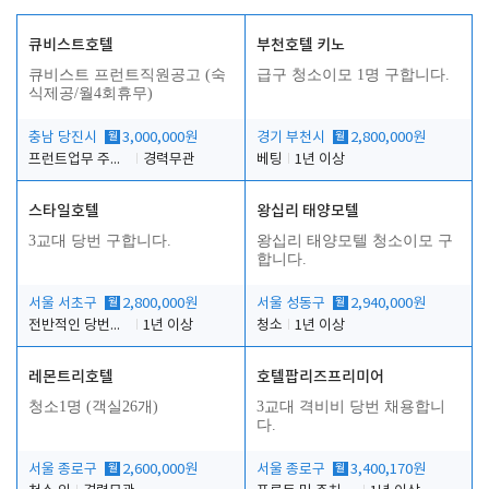
큐비스트호텔
부천호텔 키노
큐비스트 프런트직원공고 (숙
급구 청소이모 1명 구합니다.
식제공/월4회휴무)
충남 당진시
월
3,000,000원
경기 부천시
월
2,800,000원
프런트업무 주간, 야간
경력무관
베팅
1년 이상
스타일호텔
왕십리 태양모텔
3교대 당번 구합니다.
왕십리 태양모텔 청소이모 구
합니다.
서울 서초구
월
2,800,000원
서울 성동구
월
2,940,000원
전반적인 당번업무
1년 이상
청소
1년 이상
레몬트리호텔
호텔팝리즈프리미어
청소1명 (객실26개)
3교대 격비비 당번 채용합니
다.
서울 종로구
월
2,600,000원
서울 종로구
월
3,400,170원