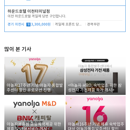
하운드호텔 이천터미널점
이천 하운드호텔 격일제 당번 구인합니다.
경기 이천시
월
3,300,000원
격일제 프론트 당번 업무로 주차 및 객실 점검
경력무관
많이 본 기사
야놀자17주년 기념 야놀자 통합발
<야놀자 MRO, 숙박업소 위한 삼
주센터 할인 프로모션 진행
성전자 가전제품 특가 개시>
야놀자제휴점 금융혜택제공 위한
야놀자16주년 기념 제휴 숙박업주
제휴 및 금융서비스 게시
대상 야놀자통합발주센터 할인쿠