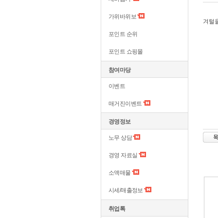
가위바위보
겨털을
포인트 순위
포인트 쇼핑몰
참여마당
이벤트
매거진이벤트
경영정보
노무 상담
경영 자료실
소액매물
시세/매출정보
취업톡