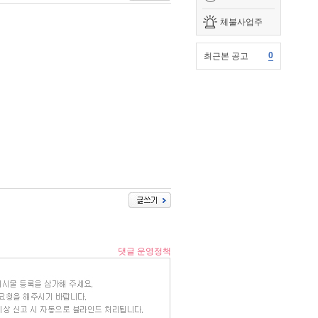
체불사업주
0
최근본 공고