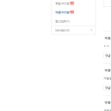
취업수다방
익명수다방
묻고답하기
마이페이지