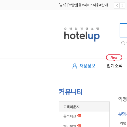
[공지] [호텔업] 유료서비스 이용약관 개정본2 (19.09.02)
[공지] [호텔업] 개인정보 처리방침 개정본2 (19.09.02)
호텔업
채용정보
업계소식
커뮤니티
익명
고객라운지
분명
출석체크
익명
제비뽑기