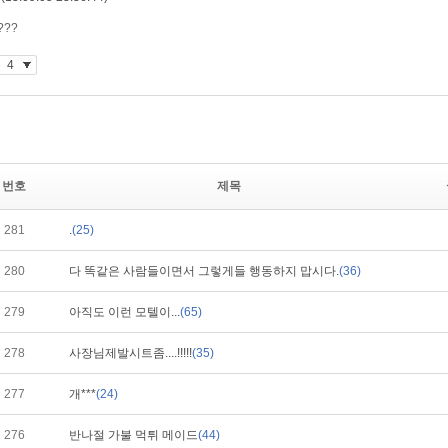
번호
제목
281
.
(25)
280
다 똑같은 사람들이면서 그렇게들 행동하지 맙시다.
(36)
279
아직도 이런 모텔이...
(65)
278
사장님제발시트좀....!!!!!
(35)
277
개***
(24)
276
반나절 가불 먹튀 메이드
(44)