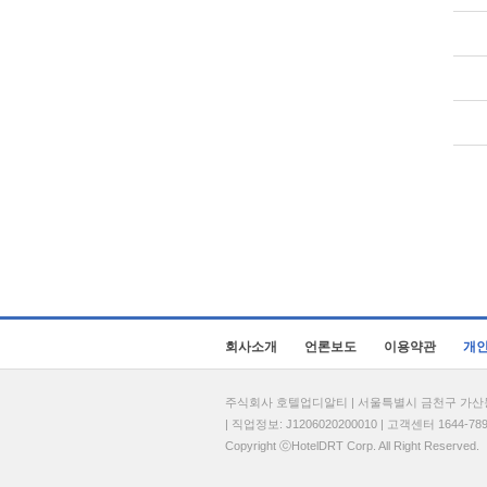
회사소개
언론보도
이용약관
개
주식회사 호텔업디알티 | 서울특별시 금천구 가산동 69
| 직업정보: J1206020200010 | 고객센터 1644-7896 
Copyright ⓒHotelDRT Corp. All Right Reserved.