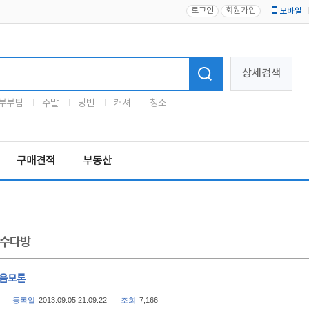
로그인
회원가입
모바일
로고
상세검색
부부팀
주말
당번
캐셔
청소
구매견적
부동산
수다방
 음모론
등록일
2013.09.05 21:09:22
조회
7,166