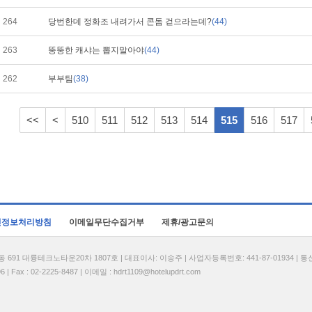
264
당번한데 정화조 내려가서 콘돔 걷으라는데?
(44)
263
뚱뚱한 캐샤는 뽑지말아야
(44)
262
부부팀
(38)
<<
<
510
511
512
513
514
515
516
517
인정보처리방침
이메일무단수집거부
제휴/광고문의
1 대륭테크노타운20차 1807호 | 대표이사: 이송주 | 사업자등록번호: 441-87-01934 | 
| Fax : 02-2225-8487 | 이메일 :
hdrt1109@hotelupdrt.com