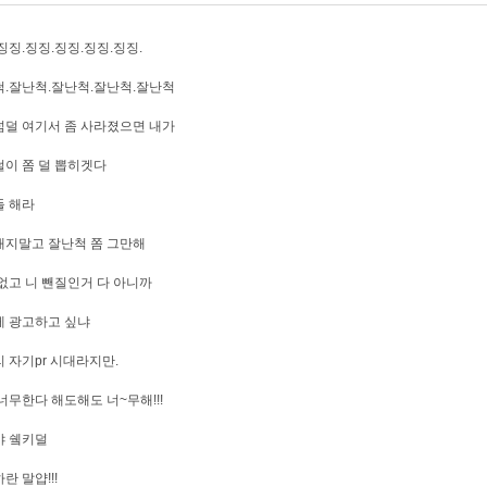
징징.징징.징징.징징.징징.
.잘난척.잘난척.잘난척.잘난척
덜 여기서 좀 사라졌으면 내가
이 쫌 덜 뽑히겟다
들 해라
지말고 잘난척 쫌 그만해
없고 니 뺀질인거 다 아니까
게 광고하고 싶냐
 자기pr 시대라지만.
너무한다 해도해도 너~무해!!!
야 쉨키덜
란 말얍!!!