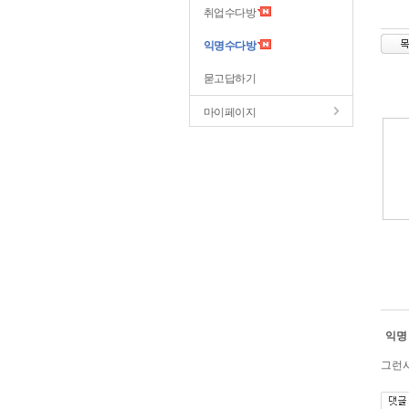
취업수다방
익명수다방
묻고답하기
마이페이지