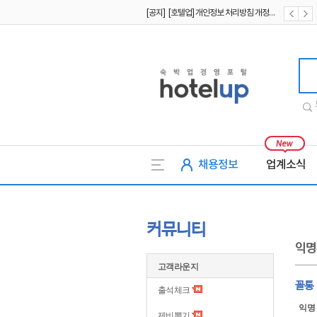
[공지] [호텔업] 개인정보 처리방침 개정본1 (19.09.02)
[공지] [호텔업] 유료서비스 이용약관 개정본2 (19.09.02)
호텔업
채용정보
업계소식
커뮤니티
익명
고객라운지
꼴통
출석체크
익명
제비뽑기