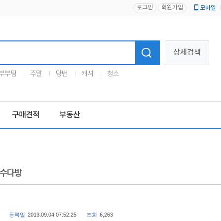
로그인
회원가입
모바일
로고
상세검색
부부팀
주말
당번
캐셔
청소
구매견적
부동산
수다방
등록일
2013.09.04 07:52:25
조회
6,263