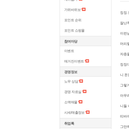
가위바위보
징징.
포인트 순위
잘난척
포인트 쇼핑몰
이런넘
참여마당
머리털
이벤트
자증
매거진이벤트
징징대
경영정보
니 돈
노무 상담
그렇
경영 자료실
아무리
소액매물
니들 
시세/매출정보
띠바
취업톡
그만하