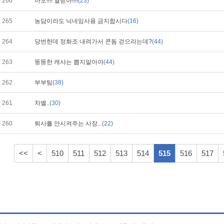
266
아오!!!! 열받아!!!!
(23)
265
농담이라도 닉네임사용 금지합시다
(16)
264
당번한데 정화조 내려가서 콘돔 걷으라는데?
(44)
263
뚱뚱한 캐샤는 뽑지말아야
(44)
262
부부팀
(38)
261
차별..
(30)
260
퇴사를 안시켜주는 사장...
(22)
<<
<
510
511
512
513
514
515
516
517