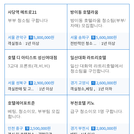
사당역 메트로21
방이동 호텔라움
부부 청소팀 구합니다
방이동 호텔라움 청소팀(부부/
자매) 모집합니다.
서울 관악구
월
5,800,000원
서울 송파구
월
5,600,000원
객실청소
1년 이상
전반적인 청소 업무(객실청소.객실정리)
1년 이상
호텔 디 아티스트 성신여대점
일산대화 라트리호텔
3교대 프론트(격,비,비)
일산 대화역 라트리호텔에서
청소팀을 구인합니다.
서울 성북구
월
2,900,000원
경기 고양시
시
2,600,000원
객실판매 및 고객응대
1년 이상
객실청소,베팅 ,
1년 이하
호텔에어포트준
부천호텔 키노
베팅, 청소이모, 부부팀 모집
급구 청소이모 1명 구합니다.
합니다.
인천 중구
월
2,500,000원
경기 부천시
월
2,800,000원