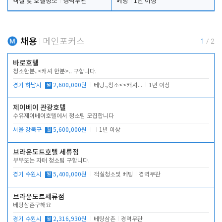
객실 및 호텔청소
경력무관
베팅
1년 이상
채용
메인포커스
1
/
2
바로호텔
청소한분..<캐셔 한분>.. 구합니다.
경기 하남시
월
2,600,000원
베팅.,청소<<캐셔 모셔봅니다.
1년 이상
제이베이 관광호텔
수유제이베이호텔에서 청소팀 모집합니다
서울 강북구
월
5,600,000원
1년 이상
브라운도트호텔 세류점
부부또는 자매 청소팀 구합니다.
경기 수원시
월
5,400,000원
객실청소및 베팅
경력무관
브라운도트세류점
베팅삼촌구해요
경기 수원시
월
2,316,930원
베팅삼촌
경력무관