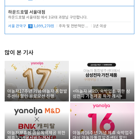
하운드호텔 서울대점
하운드호텔 서울대점 에서 3교대 과장님 구인합니다.
서울 관악구
월
3,099,270원
주차 및 전반적인 당번업무
1년 이상
많이 본 기사
야놀자17주년 기념 야놀자 통합발
<야놀자 MRO, 숙박업소 위한 삼
주센터 할인 프로모션 진행
성전자 가전제품 특가 개시>
야놀자제휴점 금융혜택제공 위한
야놀자16주년 기념 제휴 숙박업주
제휴 및 금융서비스 게시
대상 야놀자통합발주센터 할인쿠