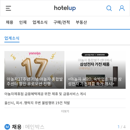
채용
인재
업계소식
구매/견적
부동산
업계소식
야놀자17주년 기념 야놀자 통합발
<야놀자 MRO, 숙박업소 위한 삼
주센터 할인 프로모션 진행
성전자 가전제품 특가 개시>
야놀자제휴점 금융혜택제공 위한 제휴 및 금융서비스 게시
울산시, 피서․행락지 주변 불법행위 19건 적발
더보기
채용
메인박스
1
/
4