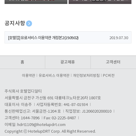
폰 증정
공지사항
[호텔업] 개인정보 처리방침 개정본1 (19.09.02)
2019.07.30
[호텔업] 유료서비스 이용약관 개정본2 (19.09.02)
2019.07.30
[호텔업] 개인정보 처리방침 개정본2 (19.09.02)
2019.07.30
홈
광고제휴
고객센터
이용약관
유료서비스 이용약관
개인정보처리방침
PC버전
주식회사 호텔업디알티
서울특별시 금천구 가산동 691 대륭테크노타운20차 1807호
대표이사: 이송주
사업자등록번호: 441-87-01934
통신판매업신고: 서울금천-1204 호
직업정보: J1206020200010
고객센터: 1644-7896
Fax: 02-2225-8487
이메일:
hdrt1109@hotelupdrt.com
Copyright ⓒ HotelupDRT Corp. All Right Reserved.