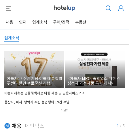
채용
인재
업계소식
구매/견적
부동산
업계소식
야놀자17주년 기념 야놀자 통합발
<야놀자 MRO, 숙박업소 위한 삼
주센터 할인 프로모션 진행
성전자 가전제품 특가 개시>
야놀자제휴점 금융혜택제공 위한 제휴 및 금융서비스 게시
울산시, 피서․행락지 주변 불법행위 19건 적발
더보기
채용
메인박스
1
/
5