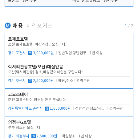
프론트
경력무관
객실 및 호텔청소
경력무관
채용
메인포커스
1
/
2
로제토호텔
포천 로제토호텔_야간과장님모십니다.
경기 포천시
월
3,000,000원
일반적인 당번업무
1년 이상
럭셔리관광호텔(오산)대실없음
오산(럭셔리관광) 청소,베팅같이하실분 구합니다~
경기 오산시
월
2,500,000원
베팅,청소
경력무관
고요스테이
춘천 고요스테이 청소팀 한분 모십니다
강원특별자치도 춘천시
월
1,650,000원
전반적인 청소/세탁업무
경력무관
의정부G호텔
부부 청소팀 모십니다
경기 의정부시
월
2,500,000원
객실청소
1년 이상