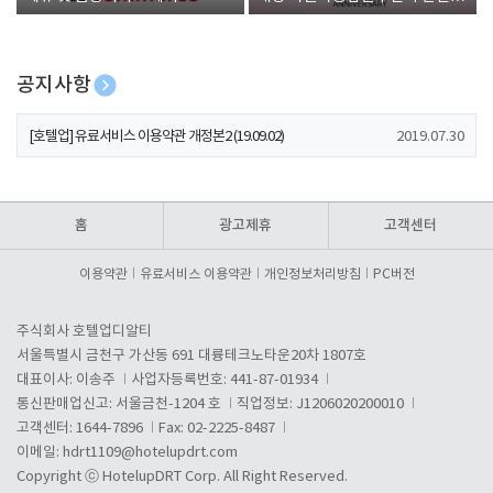
폰 증정
공지사항
[호텔업] 개인정보 처리방침 개정본1 (19.09.02)
2019.07.30
[호텔업] 유료서비스 이용약관 개정본2 (19.09.02)
2019.07.30
[호텔업] 개인정보 처리방침 개정본2 (19.09.02)
2019.07.30
홈
광고제휴
고객센터
이용약관
유료서비스 이용약관
개인정보처리방침
PC버전
주식회사 호텔업디알티
서울특별시 금천구 가산동 691 대륭테크노타운20차 1807호
대표이사: 이송주
사업자등록번호: 441-87-01934
통신판매업신고: 서울금천-1204 호
직업정보: J1206020200010
고객센터: 1644-7896
Fax: 02-2225-8487
이메일:
hdrt1109@hotelupdrt.com
Copyright ⓒ HotelupDRT Corp. All Right Reserved.