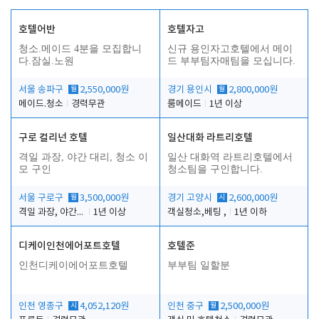
호텔어반
호텔자고
청소.메이드 4분을 모집합니
신규 용인자고호텔에서 메이
다.잠실.노원
드 부부팀자매팀을 모십니다.
서울 송파구
월
2,550,000원
경기 용인시
월
2,800,000원
메이드.청소
경력무관
룸메이드
1년 이상
구로 컬리넌 호텔
일산대화 라트리호텔
격일 과장, 야간 대리, 청소 이
일산 대화역 라트리호텔에서
모 구인
청소팀을 구인합니다.
서울 구로구
월
3,500,000원
경기 고양시
시
2,600,000원
격일 과장, 야간 대리, 청소 이모
1년 이상
객실청소,베팅 ,
1년 이하
디케이인천에어포트호텔
호텔준
인천디케이에어포트호텔
부부팀 일할분
인천 영종구
시
4,052,120원
인천 중구
월
2,500,000원