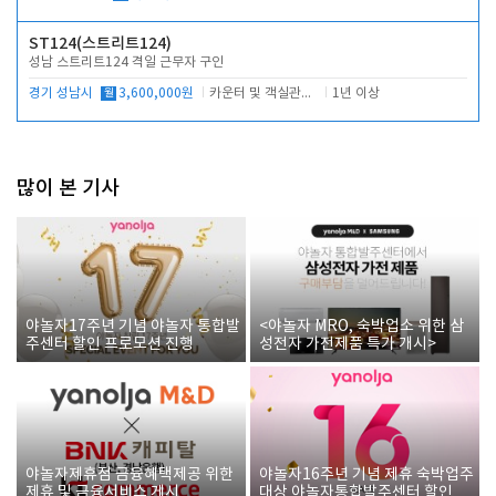
ST124(스트리트124)
성남 스트리트124 격일 근무자 구인
경기 성남시
월
3,600,000원
카운터 및 객실관리 전반
1년 이상
많이 본 기사
야놀자17주년 기념 야놀자 통합발
<야놀자 MRO, 숙박업소 위한 삼
주센터 할인 프로모션 진행
성전자 가전제품 특가 개시>
야놀자제휴점 금융혜택제공 위한
야놀자16주년 기념 제휴 숙박업주
제휴 및 금융서비스 게시
대상 야놀자통합발주센터 할인쿠