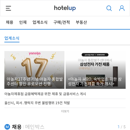
채용
인재
업계소식
구매/견적
부동산
업계소식
야놀자17주년 기념 야놀자 통합발
<야놀자 MRO, 숙박업소 위한 삼
주센터 할인 프로모션 진행
성전자 가전제품 특가 개시>
야놀자제휴점 금융혜택제공 위한 제휴 및 금융서비스 게시
울산시, 피서․행락지 주변 불법행위 19건 적발
더보기
채용
메인박스
1
/
5