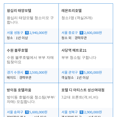
왕십리 태양모텔
레몬트리호텔
왕십리 태양모텔 청소이모 구
청소1명 (객실26개)
합니다.
서울 성동구
월
2,940,000원
서울 종로구
월
2,600,000원
청소
1년 이상
청소 외
경력무관
수원 블루호텔
사당역 메트로21
수원 블루호텔에서 부부 자매
부부 청소팀 구합니다
팀찾아요
경기 수원시
시
2,500,000원
서울 관악구
월
5,800,000원
메이드
경력무관
객실청소
1년 이상
방이동 호텔라움
호텔 디 아티스트 성신여대점
방이동 호텔라움 청소팀(부부/
3교대 프론트(격,비,비)
자매) 모집합니다.
서울 송파구
월
5,600,000원
서울 성북구
월
2,900,000원