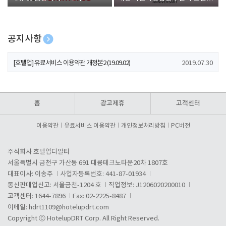
폰 증정
공지사항
[호텔업] 개인정보 처리방침 개정본1 (19.09.02)
2019.07.30
[호텔업] 유료서비스 이용약관 개정본2 (19.09.02)
2019.07.30
[호텔업] 개인정보 처리방침 개정본2 (19.09.02)
2019.07.30
홈
광고제휴
고객센터
이용약관
유료서비스 이용약관
개인정보처리방침
PC버전
주식회사 호텔업디알티
서울특별시 금천구 가산동 691 대륭테크노타운20차 1807호
대표이사: 이송주
사업자등록번호: 441-87-01934
통신판매업신고: 서울금천-1204 호
직업정보: J1206020200010
고객센터: 1644-7896
Fax: 02-2225-8487
이메일:
hdrt1109@hotelupdrt.com
Copyright ⓒ HotelupDRT Corp. All Right Reserved.