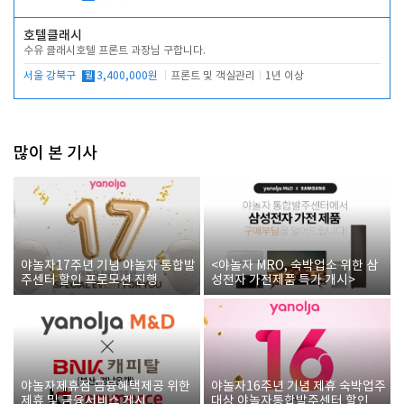
호텔클래시
수유 클래시호텔 프론트 과장님 구합니다.
서울 강북구
월
3,400,000원
프론트 및 객실관리
1년 이상
많이 본 기사
야놀자17주년 기념 야놀자 통합발
<야놀자 MRO, 숙박업소 위한 삼
주센터 할인 프로모션 진행
성전자 가전제품 특가 개시>
야놀자제휴점 금융혜택제공 위한
야놀자16주년 기념 제휴 숙박업주
제휴 및 금융서비스 게시
대상 야놀자통합발주센터 할인쿠