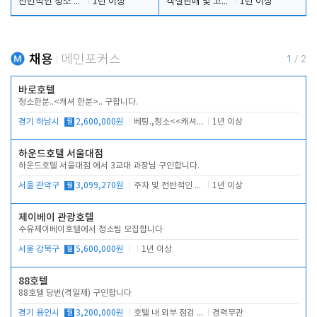
전반적인 청소 업무(객실청소.객실정리)
1년 이상
객실판매 및 고객응대
1년 이상
채용
메인포커스
1
/
2
바로호텔
청소한분..<캐셔 한분>.. 구합니다.
경기 하남시
월
2,600,000원
베팅.,청소<<캐셔 모셔봅니다.
1년 이상
하운드호텔 서울대점
하운드호텔 서울대점 에서 3교대 과장님 구인합니다.
서울 관악구
월
3,099,270원
주차 및 전반적인 당번업무
1년 이상
제이베이 관광호텔
수유제이베이호텔에서 청소팀 모집합니다
서울 강북구
월
5,600,000원
1년 이상
88호텔
88호텔 당번(격일제) 구인합니다
경기 용인시
월
3,200,000원
호텔 내 외부 점검 및 프런트 운영
경력무관