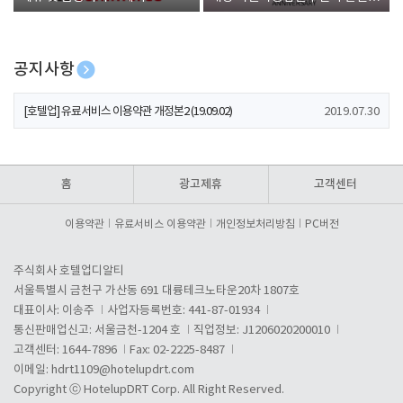
폰 증정
공지사항
[호텔업] 개인정보 처리방침 개정본1 (19.09.02)
2019.07.30
[호텔업] 유료서비스 이용약관 개정본2 (19.09.02)
2019.07.30
[호텔업] 개인정보 처리방침 개정본2 (19.09.02)
2019.07.30
홈
광고제휴
고객센터
이용약관
유료서비스 이용약관
개인정보처리방침
PC버전
주식회사 호텔업디알티
서울특별시 금천구 가산동 691 대륭테크노타운20차 1807호
대표이사: 이송주
사업자등록번호: 441-87-01934
통신판매업신고: 서울금천-1204 호
직업정보: J1206020200010
고객센터: 1644-7896
Fax: 02-2225-8487
이메일:
hdrt1109@hotelupdrt.com
Copyright ⓒ HotelupDRT Corp. All Right Reserved.