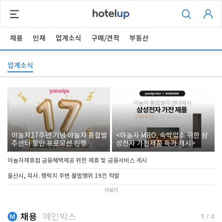
채용
인재
업계소식
구매/견적
부동산
업계소식
야놀자17주년 기념 야놀자 통합발
<야놀자 MRO, 숙박업소 위한 삼
주센터 할인 프로모션 진행
성전자 가전제품 특가 개시>
야놀자제휴점 금융혜택제공 위한 제휴 및 금융서비스 게시
울산시, 피서․행락지 주변 불법행위 19건 적발
더보기
채용
메인박스
1
/
4