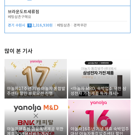
브라운도트세류점
베팅삼촌구해요
경기 수원시
월
2,316,930원
베팅삼촌
경력무관
많이 본 기사
야놀자17주년 기념 야놀자 통합발
<야놀자 MRO, 숙박업소 위한 삼
주센터 할인 프로모션 진행
성전자 가전제품 특가 개시>
야놀자제휴점 금융혜택제공 위한
야놀자16주년 기념 제휴 숙박업주
제휴 및 금융서비스 게시
대상 야놀자통합발주센터 할인쿠