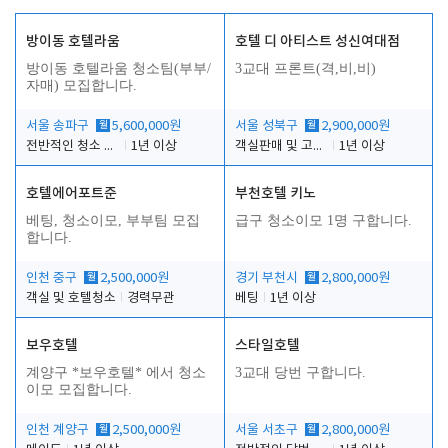
방이동 호텔라움
호텔 디 아티스트 성신여대점
방이동 호텔라움 청소팀(부부/
3교대 프론트(격,비,비)
자매) 모집합니다.
서울 송파구
월
5,600,000원
서울 성북구
월
2,900,000원
전반적인 청소 업무(객실청소.객실정리)
1년 이상
객실판매 및 고객응대
1년 이상
호텔에어포트준
부천호텔 키노
베팅, 청소이모, 부부팀 모집
급구 청소이모 1명 구합니다.
합니다.
인천 중구
월
2,500,000원
경기 부천시
월
2,800,000원
객실 및 호텔청소
경력무관
베팅
1년 이상
보우호텔
스타일호텔
계양구 *보우호텔* 에서 청소
3교대 당번 구합니다.
이모 모집합니다.
인천 계양구
월
2,500,000원
서울 서초구
월
2,800,000원