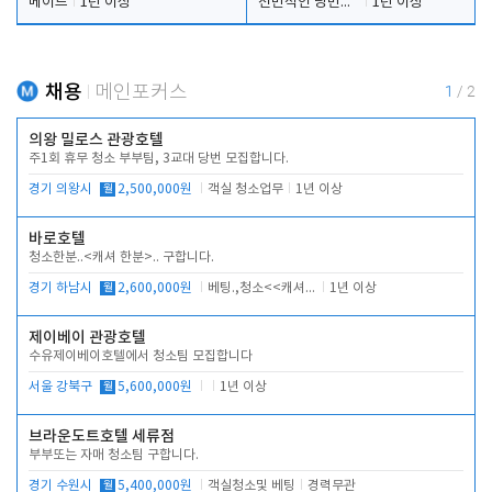
메이드
1년 이상
전반적인 당번업무
1년 이상
채용
메인포커스
1
/
2
의왕 밀로스 관광호텔
주1회 휴무 청소 부부팀, 3교대 당번 모집합니다.
경기 의왕시
월
2,500,000원
객실 청소업무
1년 이상
바로호텔
청소한분..<캐셔 한분>.. 구합니다.
경기 하남시
월
2,600,000원
베팅.,청소<<캐셔 모셔봅니다.
1년 이상
제이베이 관광호텔
수유제이베이호텔에서 청소팀 모집합니다
서울 강북구
월
5,600,000원
1년 이상
브라운도트호텔 세류점
부부또는 자매 청소팀 구합니다.
경기 수원시
월
5,400,000원
객실청소및 베팅
경력무관