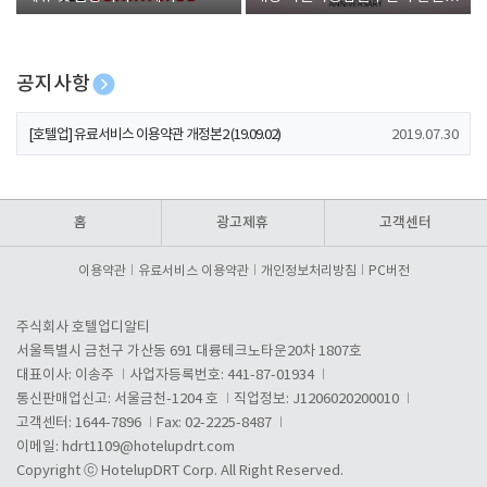
폰 증정
공지사항
[호텔업] 개인정보 처리방침 개정본1 (19.09.02)
2019.07.30
[호텔업] 유료서비스 이용약관 개정본2 (19.09.02)
2019.07.30
[호텔업] 개인정보 처리방침 개정본2 (19.09.02)
2019.07.30
홈
광고제휴
고객센터
이용약관
유료서비스 이용약관
개인정보처리방침
PC버전
주식회사 호텔업디알티
서울특별시 금천구 가산동 691 대륭테크노타운20차 1807호
대표이사: 이송주
사업자등록번호: 441-87-01934
통신판매업신고: 서울금천-1204 호
직업정보: J1206020200010
고객센터: 1644-7896
Fax: 02-2225-8487
이메일:
hdrt1109@hotelupdrt.com
Copyright ⓒ HotelupDRT Corp. All Right Reserved.