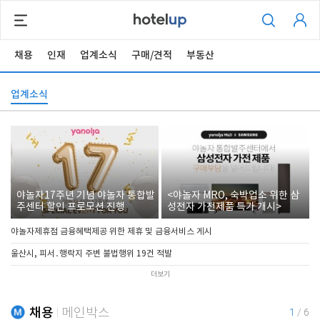
채용
인재
업계소식
구매/견적
부동산
업계소식
야놀자17주년 기념 야놀자 통합발
<야놀자 MRO, 숙박업소 위한 삼
주센터 할인 프로모션 진행
성전자 가전제품 특가 개시>
야놀자제휴점 금융혜택제공 위한 제휴 및 금융서비스 게시
울산시, 피서․행락지 주변 불법행위 19건 적발
더보기
채용
메인박스
1
/
6