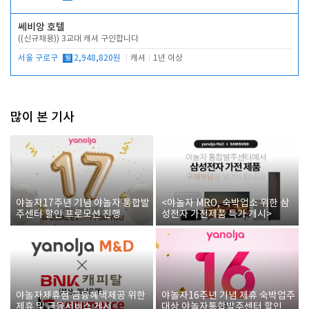
쎄비앙 호텔
((신규채용)) 3교대 캐셔 구인합니다
서울 구로구
월
2,948,820원
캐셔
1년 이상
많이 본 기사
야놀자17주년 기념 야놀자 통합발
<야놀자 MRO, 숙박업소 위한 삼
주센터 할인 프로모션 진행
성전자 가전제품 특가 개시>
야놀자제휴점 금융혜택제공 위한
야놀자16주년 기념 제휴 숙박업주
제휴 및 금융서비스 게시
대상 야놀자통합발주센터 할인쿠