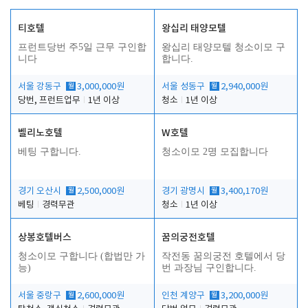
티호텔
왕십리 태양모텔
프런트당번 주5일 근무 구인합
왕십리 태양모텔 청소이모 구
니다
합니다.
서울 강동구
월
3,000,000원
서울 성동구
월
2,940,000원
당번, 프런트업무
1년 이상
청소
1년 이상
벨리노호텔
W호텔
베팅 구합니다.
청소이모 2명 모집합니다
경기 오산시
월
2,500,000원
경기 광명시
월
3,400,170원
베팅
경력무관
청소
1년 이상
상봉호텔버스
꿈의궁전호텔
청소이모 구합니다 (합법만 가
작전동 꿈의궁전 호텔에서 당
능)
번 과장님 구인합니다.
서울 중랑구
월
2,600,000원
인천 계양구
월
3,200,000원