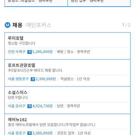
탕청소 .객실청소
경력무관
당번 업무
경력무관
채용
메인포커스
1
/
2
루미호텔
청소팀 구인합니다
인천 서해구
월
5,200,000원
배팅 / 청소
경력무관
로프트관광호텔
주5일 8시간근무 메이드 채용 합니다.
서울 영등포구
월
2,300,000원
객실청소
1년 이상
소설스미스
당번구합니다
서울 강서구
월
4,924,730원
당번
경력무관
에비뉴162
종로 에비뉴호텔에서 당번 모집합니다.(주차업무 없습니다.)
서울 종로구
월
3,300,000원
프런트 업무
1년 이상