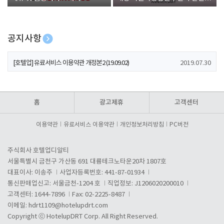
폰 증정
공지사항
[호텔업] 개인정보 처리방침 개정본1 (19.09.02)
2019.07.30
[호텔업] 유료서비스 이용약관 개정본2 (19.09.02)
2019.07.30
[호텔업] 개인정보 처리방침 개정본2 (19.09.02)
2019.07.30
홈
광고제휴
고객센터
이용약관
유료서비스 이용약관
개인정보처리방침
PC버전
주식회사 호텔업디알티
서울특별시 금천구 가산동 691 대륭테크노타운20차 1807호
대표이사: 이송주
사업자등록번호: 441-87-01934
통신판매업신고: 서울금천-1204 호
직업정보: J1206020200010
고객센터: 1644-7896
Fax: 02-2225-8487
이메일:
hdrt1109@hotelupdrt.com
Copyright ⓒ HotelupDRT Corp. All Right Reserved.