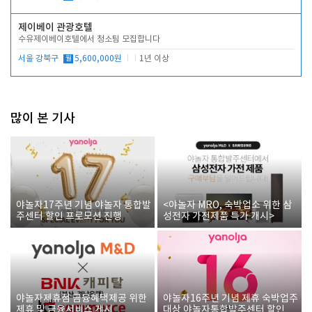
제이베이 관광호텔
수유제이베이호텔에서 청소팀 모집합니다
서울 강북구
월
5,600,000원
1년 이상
많이 본 기사
야놀자17주년 기념 야놀자 통합발
<야놀자 MRO, 숙박업소 위한 삼
주센터 할인 프로모션 진행
성전자 가전제품 특가 개시>
야놀자제휴점 금융혜택제공 위한
야놀자16주년 기념 제휴 숙박업주
제휴 및 금융서비스 게시
대상 야놀자통합발주센터 할인쿠