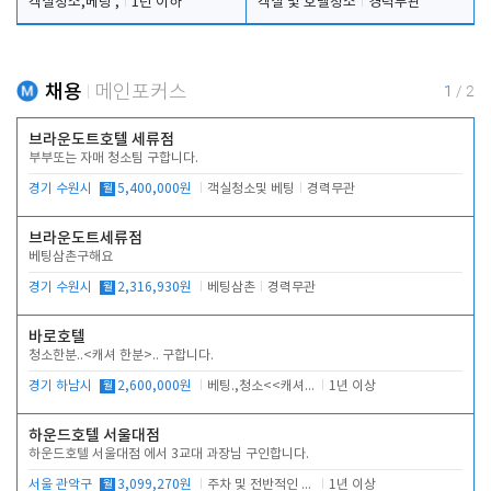
객실청소,베팅 ,
1년 이하
객실 및 호텔청소
경력무관
채용
메인포커스
1
/
2
브라운도트호텔 세류점
부부또는 자매 청소팀 구합니다.
경기 수원시
월
5,400,000원
객실청소및 베팅
경력무관
브라운도트세류점
베팅삼촌구해요
경기 수원시
월
2,316,930원
베팅삼촌
경력무관
바로호텔
청소한분..<캐셔 한분>.. 구합니다.
경기 하남시
월
2,600,000원
베팅.,청소<<캐셔 모셔봅니다.
1년 이상
하운드호텔 서울대점
하운드호텔 서울대점 에서 3교대 과장님 구인합니다.
서울 관악구
월
3,099,270원
주차 및 전반적인 당번업무
1년 이상