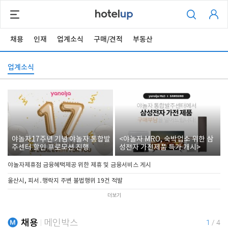
채용
인재
업계소식
구매/견적
부동산
업계소식
야놀자17주년 기념 야놀자 통합발
<야놀자 MRO, 숙박업소 위한 삼
주센터 할인 프로모션 진행
성전자 가전제품 특가 개시>
야놀자제휴점 금융혜택제공 위한 제휴 및 금융서비스 게시
울산시, 피서․행락지 주변 불법행위 19건 적발
더보기
채용
메인박스
1
/
4