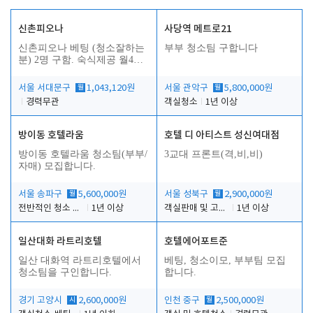
신촌피오나
사당역 메트로21
신촌피오나 베팅 (청소잘하는
부부 청소팀 구합니다
분) 2명 구함. 숙식제공 월4회
휴무
서울 서대문구
월
1,043,120원
서울 관악구
월
5,800,000원
경력무관
객실청소
1년 이상
방이동 호텔라움
호텔 디 아티스트 성신여대점
방이동 호텔라움 청소팀(부부/
3교대 프론트(격,비,비)
자매) 모집합니다.
서울 송파구
월
5,600,000원
서울 성북구
월
2,900,000원
전반적인 청소 업무(객실청소.객실정리)
1년 이상
객실판매 및 고객응대
1년 이상
일산대화 라트리호텔
호텔에어포트준
일산 대화역 라트리호텔에서
베팅, 청소이모, 부부팀 모집
청소팀을 구인합니다.
합니다.
경기 고양시
시
2,600,000원
인천 중구
월
2,500,000원