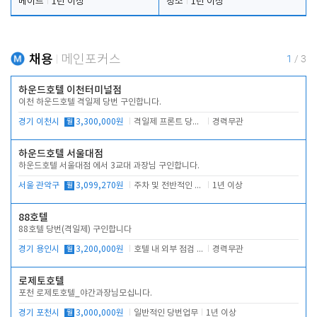
메이드
1년 이상
청소
1년 이상
채용
메인포커스
1
/
3
하운드호텔 이천터미널점
이천 하운드호텔 격일제 당번 구인합니다.
경기 이천시
월
3,300,000원
격일제 프론트 당번 업무로 주차 및 객실 점검
경력무관
하운드호텔 서울대점
하운드호텔 서울대점 에서 3교대 과장님 구인합니다.
서울 관악구
월
3,099,270원
주차 및 전반적인 당번업무
1년 이상
88호텔
88호텔 당번(격일제) 구인합니다
경기 용인시
월
3,200,000원
호텔 내 외부 점검 및 프런트 운영
경력무관
로제토호텔
포천 로제토호텔_야간과장님모십니다.
경기 포천시
월
3,000,000원
일반적인 당번업무
1년 이상