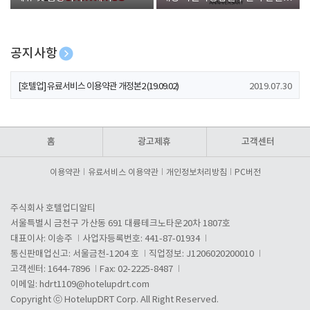
폰 증정
공지사항
[호텔업] 개인정보 처리방침 개정본1 (19.09.02)
2019.07.30
[호텔업] 유료서비스 이용약관 개정본2 (19.09.02)
2019.07.30
[호텔업] 개인정보 처리방침 개정본2 (19.09.02)
2019.07.30
홈
광고제휴
고객센터
이용약관
유료서비스 이용약관
개인정보처리방침
PC버전
주식회사 호텔업디알티
서울특별시 금천구 가산동 691 대륭테크노타운20차 1807호
대표이사: 이송주
사업자등록번호: 441-87-01934
통신판매업신고: 서울금천-1204 호
직업정보: J1206020200010
고객센터: 1644-7896
Fax: 02-2225-8487
이메일:
hdrt1109@hotelupdrt.com
Copyright ⓒ HotelupDRT Corp. All Right Reserved.