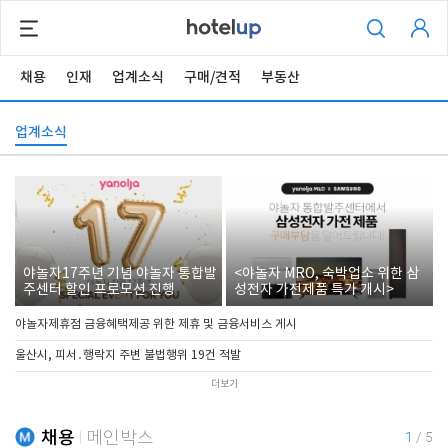
채용
인재
업계소식
구매/견적
부동산
업계소식
야놀자17주년 기념 야놀자 통합발
<야놀자 MRO, 숙박업소 위한 삼
주센터 할인 프로모션 진행
성전자 가전제품 특가 개시>
야놀자제휴점 금융혜택제공 위한 제휴 및 금융서비스 게시
울산시, 피서․행락지 주변 불법행위 19건 적발
더보기
채용
메인박스
1
/
5