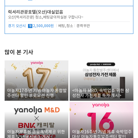
럭셔리관광호텔(오산)대실없음
오산(럭셔리관광) 청소,베팅같이하실분 구합니다~
경기 오산시
월
2,500,000원
베팅,청소
경력무관
많이 본 기사
야놀자17주년 기념 야놀자 통합발
<야놀자 MRO, 숙박업소 위한 삼
주센터 할인 프로모션 진행
성전자 가전제품 특가 개시>
야놀자제휴점 금융혜택제공 위한
야놀자16주년 기념 제휴 숙박업주
제휴 및 금융서비스 게시
대상 야놀자통합발주센터 할인쿠