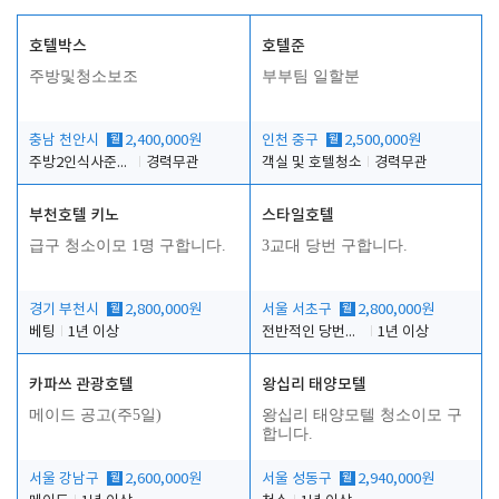
호텔박스
호텔준
주방및청소보조
부부팀 일할분
충남 천안시
월
2,400,000원
인천 중구
월
2,500,000원
주방2인식사준비및청소린렌보조
경력무관
객실 및 호텔청소
경력무관
부천호텔 키노
스타일호텔
급구 청소이모 1명 구합니다.
3교대 당번 구합니다.
경기 부천시
월
2,800,000원
서울 서초구
월
2,800,000원
베팅
1년 이상
전반적인 당번업무
1년 이상
카파쓰 관광호텔
왕십리 태양모텔
메이드 공고(주5일)
왕십리 태양모텔 청소이모 구
합니다.
서울 강남구
월
2,600,000원
서울 성동구
월
2,940,000원