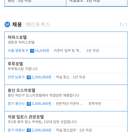
당번
1년 이상
객실청소
1년 이상
채용
메인포커스
1
/
1
하라스호텔
영등포 하라스호텔
서울 영등포구
시
10,030원
카운터 업무 및 객실관리(청소상태 확인, 객실판매)
1년 이상
루루호텔
부부청소팀 구합니다
인천 남동구
월
2,500,000원
객실 청소
1년 이상
용인 오스카호텔
용인 처인구 오스카호텔에서 격일당번 채용합니다
경기 용인시
월
3,500,000원
전반적인 카운터 업무
경력무관
의왕 밀로스 관광호텔
주1회 휴무 청소 부부팀, 3교대 당번 모집합니다.
경기 의왕시
월
2,500,000원
객실 청소업무
1년 이상