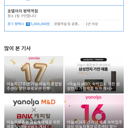
호텔야자 평택역점
청소 1팀 구인합니다
경기 평택시
월
5,000,000원
호텔객실 및 공용시설 청소 관리
1년 이상
많이 본 기사
야놀자17주년 기념 야놀자 통합발
<야놀자 MRO, 숙박업소 위한 삼
주센터 할인 프로모션 진행
성전자 가전제품 특가 개시>
야놀자제휴점 금융혜택제공 위한
야놀자16주년 기념 제휴 숙박업주
제휴 및 금융서비스 게시
대상 야놀자통합발주센터 할인쿠