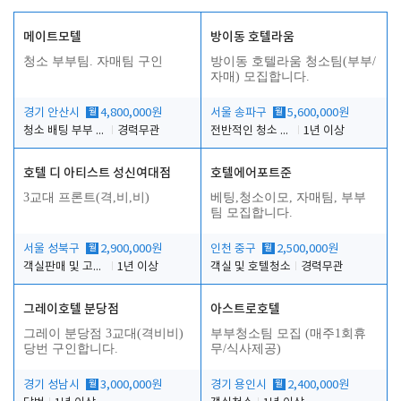
메이트모텔
방이동 호텔라움
청소 부부팀. 자매팀 구인
방이동 호텔라움 청소팀(부부/
자매) 모집합니다.
경기 안산시
월
4,800,000원
서울 송파구
월
5,600,000원
청소 배팅 부부 구합니다
경력무관
전반적인 청소 업무(객실청소.객실정리)
1년 이상
호텔 디 아티스트 성신여대점
호텔에어포트준
3교대 프론트(격,비,비)
베팅,청소이모, 자매팀, 부부
팀 모집합니다.
서울 성북구
월
2,900,000원
인천 중구
월
2,500,000원
객실판매 및 고객응대
1년 이상
객실 및 호텔청소
경력무관
그레이호텔 분당점
아스트로호텔
그레이 분당점 3교대(격비비)
부부청소팀 모집 (매주1회휴
당번 구인합니다.
무/식사제공)
경기 성남시
월
3,000,000원
경기 용인시
월
2,400,000원