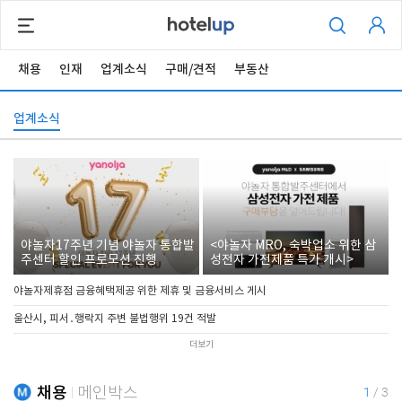
채용
인재
업계소식
구매/견적
부동산
업계소식
야놀자17주년 기념 야놀자 통합발
<야놀자 MRO, 숙박업소 위한 삼
주센터 할인 프로모션 진행
성전자 가전제품 특가 개시>
야놀자제휴점 금융혜택제공 위한 제휴 및 금융서비스 게시
울산시, 피서․행락지 주변 불법행위 19건 적발
더보기
채용
메인박스
1
/
3