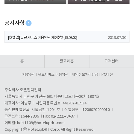
폰 증정
공지사항
[호텔업] 개인정보 처리방침 개정본1 (19.09.02)
2019.07.30
[호텔업] 유료서비스 이용약관 개정본2 (19.09.02)
2019.07.30
[호텔업] 개인정보 처리방침 개정본2 (19.09.02)
2019.07.30
홈
광고제휴
고객센터
이용약관
유료서비스 이용약관
개인정보처리방침
PC버전
주식회사 호텔업디알티
서울특별시 금천구 가산동 691 대륭테크노타운20차 1807호
대표이사: 이송주
사업자등록번호: 441-87-01934
통신판매업신고: 서울금천-1204 호
직업정보: J1206020200010
고객센터: 1644-7896
Fax: 02-2225-8487
이메일:
hdrt1109@hotelupdrt.com
Copyright ⓒ HotelupDRT Corp. All Right Reserved.